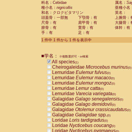
科名：Cebidae
Cebidae
Saguinus midas
属名：
Sa
(0)
種小名：
nigricollis
亜種小名
Cebidae
Saguinus mystax
(0)
和名：クロクビタマリン
英名：
Cebidae
Saguinus nigricollis
(1)
頭蓋骨：一部無
下顎骨：有
上腕骨：
Cebidae
Saguinus oedipus
(0)
尺骨：有
肩甲骨：有
大腿骨：
Cebidae
Saguinus weddelli
(0)
腓骨：有
寛骨：有
体幹：有
Cebidae
Saguinus
spp.
(0)
手：有
足：有
Cebidae
Aotus trivirgatus
(0)
Cebidae
Cebus albifrons
1 件中 1 件から 1 件を表示中
(0)
Cebidae
Cebus apella
(0)
Cebidae
Cebus capucinus
(0)
■学名：
Cebidae
Cebus nigrivittatus
※複数選択可・or検索
(0)
Cebidae
Cebus
spp.
All species
(0)
(1)
Cebidae
Saimiri boliviensis
Cheirogaleidae
Microcebus murinus
(0)
(0)
Cebidae
Saimiri sciureus
Lemuridae
Eulemur fulvus
(0)
(0)
Atelidae
Alouatta caraya
Lemuridae
Eulemur macaco
(0)
(0)
Atelidae
Alouatta fusca
Lemuridae
Eulemur mongoz
(0)
(0)
Atelidae
Alouatta seniculus
Lemuridae
Lemur catta
(0)
(0)
Atelidae
Alouatta
spp.
Lemuridae
Varecia variegata
(0)
(0)
Atelidae
Ateles belzebuth
Galagidae
Galago senegalensis
(0)
(0)
Atelidae
Ateles geoffroyi
Galagidae
Galago demidovii
(0)
(0)
Atelidae
Ateles paniscus
Galagidae
Otolemur crassicaudatus
(0)
(0)
Atelidae
Ateles
spp.
Galagidae
Galagidae
spp.
(0)
(0)
Atelidae
Lagothrix lagothricha
Loridae
Loris tardigradus
(0)
(0)
Atelidae
Lagothrix lagothricha cana
Loridae
Nycticebus coucang
(0)
(0)
Pitheciidae
Cacajao calvus rubicundu
Loridae
Nycticebus pygmaeus
(0)