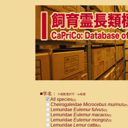
■学名：
※複数選択可・or検索
All species
(1)
Cheirogaleidae
Microcebus murinus
(0)
Lemuridae
Eulemur fulvus
(0)
Lemuridae
Eulemur macaco
(0)
Lemuridae
Eulemur mongoz
(0)
Lemuridae
Lemur catta
(0)