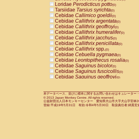
Pitheciidae
Callicebus cupreus
Loridae
Perodicticus potto
(0)
(0)
Pitheciidae
Callicebus donacophilus
Tarsiidae
Tarsius syrichta
(0
(0)
Pitheciidae
Callicebus moloch
Cebidae
Callimico goeldii
(0)
(0)
Pitheciidae
Callicebus torquatus
Cebidae
Callithrix argentata
(0)
(0)
Pitheciidae
Callicebus
spp.
Cebidae
Callithrix geoffroyi
(0)
(0)
Pitheciidae
Chiropotes satanas
Cebidae
Callithrix humeralifer
(0)
(0)
Pitheciidae
Pithecia monachus
Cebidae
Callithrix jacchus
(0)
(0)
Pitheciidae
Pithecia pithecia
Cebidae
Callithrix penicillata
(0)
(0)
Cercopithecidae
Cercocebus agilis
Cebidae
Callithrix
spp.
(0)
(0)
Cercopithecidae
Cercocebus galeritus
Cebidae
Cebuella pygmaea
(0)
Cercopithecidae
Cercocebus torquatu
Cebidae
Leontopithecus rosalia
(0)
Cercopithecidae
Cercocebus torquatus
Cebidae
Saguinus bicolor
(0)
Cercopithecidae
Cercocebus torquatu
Cebidae
Saguinus fuscicollis
(0)
Cercopithecidae
Cercocebus
hybrid
Cebidae
Saguinus geoffroyi
(0)
(0)
Cercopithecidae
Cercocebus
spp.
Cebidae
Saguinus imperator
(0)
(0)
Cercopithecidae
Lophocebus albigen
Cebidae
Saguinus labiatus
(0)
Cercopithecidae
Papio anubis
Cebidae
Saguinus leucopus
本データベース、並びに標本に関するお問い合わせはキュレーター・新宅勇太までお願い
(0)
(0)
© 2013 Japan Monkey Centre. All rights reserved.
Cercopithecidae
Papio cynocephalus
Cebidae
Saguinus midas
(
(0)
公益財団法人日本モンキーセンター 愛知県犬山市大字犬山字官林26番
Cercopithecidae
Papio hamadryas
Cebidae
Saguinus mystax
(0)
登録:平成19年5月31日 有効:令和4年5月30日 取扱責任者:綿貫宏
(0)
Cercopithecidae
Papio papio
Cebidae
Saguinus nigricollis
(0)
(1)
Cercopithecidae
Papio
spp.
Cebidae
Saguinus oedipus
(0)
(0)
Cercopithecidae
Mandrillus leucopha
Cebidae
Saguinus weddelli
(0)
Cercopithecidae
Mandrillus sphinx
Cebidae
Saguinus
spp.
(0)
(0)
Cercopithecidae
Theropithecus gelad
Cebidae
Aotus trivirgatus
(0)
Cercopithecidae
Macaca arctoides
Cebidae
Cebus albifrons
(0)
(0)