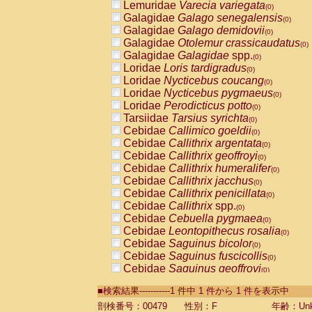
Lemuridae
Varecia variegata
(0)
Galagidae
Galago senegalensis
(0)
Galagidae
Galago demidovii
(0)
Galagidae
Otolemur crassicaudatus
(0)
Galagidae
Galagidae
spp.
(0)
Loridae
Loris tardigradus
(0)
Loridae
Nycticebus coucang
(0)
Loridae
Nycticebus pygmaeus
(0)
Loridae
Perodicticus potto
(0)
Tarsiidae
Tarsius syrichta
(0)
Cebidae
Callimico goeldii
(0)
Cebidae
Callithrix argentata
(0)
Cebidae
Callithrix geoffroyi
(0)
Cebidae
Callithrix humeralifer
(0)
Cebidae
Callithrix jacchus
(0)
Cebidae
Callithrix penicillata
(0)
Cebidae
Callithrix
spp.
(0)
Cebidae
Cebuella pygmaea
(0)
Cebidae
Leontopithecus rosalia
(0)
Cebidae
Saguinus bicolor
(0)
Cebidae
Saguinus fuscicollis
(0)
Cebidae
Saguinus geoffroyi
(0)
Cebidae
Saguinus imperator
(0)
■検索結果-----------1 件中 1 件から 1 件を表示中
Cebidae
Saguinus labiatus
(0)
Cebidae
Saguinus leucopus
剖検番号：00479
性別：F
年齢：Unk
(0)