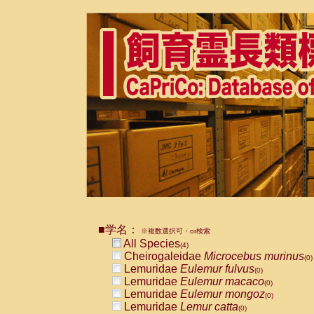
■学名：
※複数選択可・or検索
All Species
(4)
Cheirogaleidae
Microcebus murinus
(0)
Lemuridae
Eulemur fulvus
(0)
Lemuridae
Eulemur macaco
(0)
Lemuridae
Eulemur mongoz
(0)
Lemuridae
Lemur catta
(0)