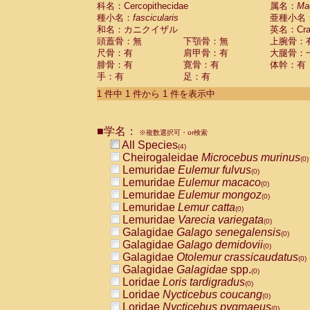
科名：Cercopithecidae
Cebidae
Saguinus midas
属名：
Ma
(0)
種小名：
fascicularis
亜種小名
Cebidae
Saguinus mystax
(0)
和名：カニクイザル
英名：Crab
Cebidae
Saguinus nigricollis
(1)
頭蓋骨：無
下顎骨：無
上腕骨：
Cebidae
Saguinus oedipus
(0)
尺骨：有
肩甲骨：有
大腿骨：
Cebidae
Saguinus weddelli
(0)
腓骨：有
寛骨：有
体幹：有
Cebidae
Saguinus
spp.
(0)
手：有
足：有
Cebidae
Aotus trivirgatus
(0)
Cebidae
Cebus albifrons
1 件中 1 件から 1 件を表示中
(0)
Cebidae
Cebus apella
(0)
Cebidae
Cebus capucinus
(0)
■学名：
Cebidae
Cebus nigrivittatus
※複数選択可・or検索
(0)
Cebidae
Cebus
spp.
All Species
(0)
(4)
Cebidae
Saimiri boliviensis
Cheirogaleidae
Microcebus murinus
(0)
(0)
Cebidae
Saimiri sciureus
Lemuridae
Eulemur fulvus
(0)
(0)
Atelidae
Alouatta caraya
Lemuridae
Eulemur macaco
(0)
(0)
Atelidae
Alouatta fusca
Lemuridae
Eulemur mongoz
(0)
(0)
Atelidae
Alouatta seniculus
Lemuridae
Lemur catta
(0)
(0)
Atelidae
Alouatta
spp.
Lemuridae
Varecia variegata
(0)
(0)
Atelidae
Ateles belzebuth
Galagidae
Galago senegalensis
(0)
(0)
Atelidae
Ateles geoffroyi
Galagidae
Galago demidovii
(0)
(0)
Atelidae
Ateles paniscus
Galagidae
Otolemur crassicaudatus
(0)
(0)
Atelidae
Ateles
spp.
Galagidae
Galagidae
spp.
(0)
(0)
Atelidae
Lagothrix lagothricha
Loridae
Loris tardigradus
(0)
(0)
Atelidae
Lagothrix lagothricha cana
Loridae
Nycticebus coucang
(0)
(0)
Pitheciidae
Cacajao calvus rubicundu
Loridae
Nycticebus pygmaeus
(0)