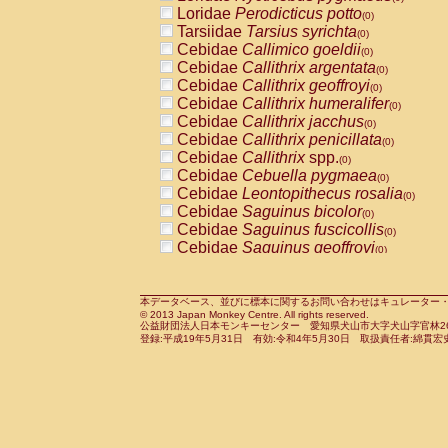
Pitheciidae
Callicebus cupreus
Loridae
Perodicticus potto
(0)
(0)
Pitheciidae
Callicebus donacophilus
Tarsiidae
Tarsius syrichta
(0
(0)
Pitheciidae
Callicebus moloch
Cebidae
Callimico goeldii
(0)
(0)
Pitheciidae
Callicebus torquatus
Cebidae
Callithrix argentata
(0)
(0)
Pitheciidae
Callicebus
spp.
Cebidae
Callithrix geoffroyi
(0)
(0)
Pitheciidae
Chiropotes satanas
Cebidae
Callithrix humeralifer
(0)
(0)
Pitheciidae
Pithecia monachus
Cebidae
Callithrix jacchus
(0)
(0)
Pitheciidae
Pithecia pithecia
Cebidae
Callithrix penicillata
(0)
(0)
Cercopithecidae
Cercocebus agilis
Cebidae
Callithrix
spp.
(0)
(0)
Cercopithecidae
Cercocebus galeritus
Cebidae
Cebuella pygmaea
(0)
Cercopithecidae
Cercocebus torquatu
Cebidae
Leontopithecus rosalia
(0)
Cercopithecidae
Cercocebus torquatus
Cebidae
Saguinus bicolor
(0)
Cercopithecidae
Cercocebus torquatu
Cebidae
Saguinus fuscicollis
(0)
Cercopithecidae
Cercocebus
hybrid
Cebidae
Saguinus geoffroyi
(0)
(0)
Cercopithecidae
Cercocebus
spp.
Cebidae
Saguinus imperator
(0)
(0)
Cercopithecidae
Lophocebus albigen
Cebidae
Saguinus labiatus
(0)
Cercopithecidae
Papio anubis
Cebidae
Saguinus leucopus
本データベース、並びに標本に関するお問い合わせはキュレーター・新宅勇太までお願い
(0)
(0)
© 2013 Japan Monkey Centre. All rights reserved.
Cercopithecidae
Papio cynocephalus
Cebidae
Saguinus midas
(
(0)
公益財団法人日本モンキーセンター 愛知県犬山市大字犬山字官林26番
Cercopithecidae
Papio hamadryas
Cebidae
Saguinus mystax
(0)
登録:平成19年5月31日 有効:令和4年5月30日 取扱責任者:綿貫宏
(0)
Cercopithecidae
Papio papio
Cebidae
Saguinus nigricollis
(0)
(1)
Cercopithecidae
Papio
spp.
Cebidae
Saguinus oedipus
(0)
(0)
Cercopithecidae
Mandrillus leucopha
Cebidae
Saguinus weddelli
(0)
Cercopithecidae
Mandrillus sphinx
Cebidae
Saguinus
spp.
(0)
(0)
Cercopithecidae
Theropithecus gelad
Cebidae
Aotus trivirgatus
(0)
Cercopithecidae
Macaca arctoides
Cebidae
Cebus albifrons
(0)
(0)