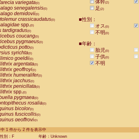
体幹
arecia variegata
(2)
(0)
alago senegalensis
足
(0)
(2)
alago demidovii
(0)
tolemur crassicaudatus
■性別：
(0)
alagidae
spp.
オス
(0)
(0)
s tardigradus
(0)
不明
(0)
ticebus coucang
(0)
ticebus pygmaeus
(0)
■年齢：
dicticus potto
(0)
胎児
(0)
rsius syrichta
(0)
子供
limico goeldii
(0)
(0)
不明
lithrix argentata
(0)
lithrix geoffroyi
(0)
lithrix humeralifer
(0)
lithrix jacchus
(0)
lithrix penicillata
(0)
lithrix
spp.
(0)
buella pygmaea
(0)
ntopithecus rosalia
(0)
uinus bicolor
(0)
uinus fuscicollis
(0)
uinus geoffroyi
(0)
uinus imperator
(0)
-2 件中 1 件から 2 件を表示中
uinus labiatus
(0)
guinus leucopus
性別：F
年齢：Unknown
(0)