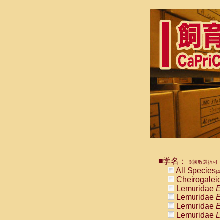
■学名：
※複数選択可・
All Species
(4
Cheirogalei
Lemuridae
E
Lemuridae
E
Lemuridae
E
Lemuridae
L