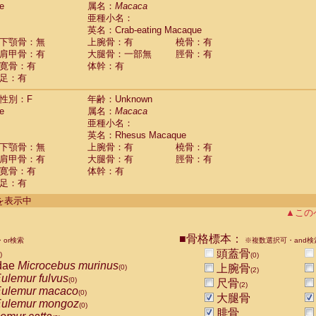
e
guinus midas
属名：
Macaca
(0)
亜種小名：
guinus mystax
(0)
英名：Crab-eating Macaque
uinus nigricollis
(1)
下顎骨：無
上腕骨：有
橈骨：有
guinus oedipus
(0)
肩甲骨：有
大腿骨：一部無
脛骨：有
uinus weddelli
(0)
寛骨：有
体幹：有
guinus
spp.
(0)
足：有
us trivirgatus
(0)
us albifrons
(0)
性別：F
年齢：Unknown
us apella
e
(0)
属名：
Macaca
bus capucinus
亜種小名：
(0)
us nigrivittatus
英名：Rhesus Macaque
(0)
bus
spp.
下顎骨：無
上腕骨：有
橈骨：有
(0)
miri boliviensis
肩甲骨：有
大腿骨：有
脛骨：有
(0)
miri sciureus
寛骨：有
体幹：有
(0)
足：有
uatta caraya
(0)
uatta fusca
(0)
件を表示中
uatta seniculus
(0)
▲この
uatta
spp.
(0)
les belzebuth
(0)
■骨格標本：
or検索
※複数選択可・and検
les geoffroyi
(0)
頭蓋骨
)
(0)
les paniscus
(0)
dae
Microcebus murinus
上腕骨
(0)
(2)
les
spp.
(0)
ulemur fulvus
(0)
尺骨
othrix lagothricha
(2)
(0)
ulemur macaco
(0)
大腿骨
othrix lagothricha cana
(0)
ulemur mongoz
(0)
Cacajao calvus rubicundus
腓骨
(0)