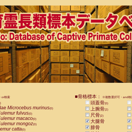
■骨格標本：
or検索
※複数選択可・and検
頭蓋骨
)
(0)
dae
Microcebus murinus
上腕骨
(0)
(2)
ulemur fulvus
(0)
尺骨
(2)
ulemur macaco
(0)
大腿骨
ulemur mongoz
(0)
腓骨
emur catta
(0)