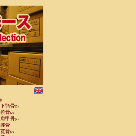
索
下顎骨
(0)
橈骨
(2)
肩甲骨
(2)
脛骨
寛骨
(2)