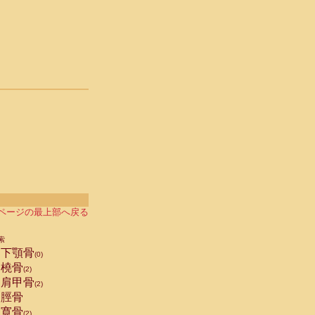
ページの最上部へ戻る
索
下顎骨
(0)
橈骨
(2)
肩甲骨
(2)
脛骨
寛骨
(2)