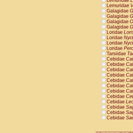
Lemuridae
L
Pitheciidae
Lemuridae
V
Pitheciidae
Galagidae
G
Pitheciidae
Galagidae
G
Pitheciidae
Galagidae
O
Pitheciidae
Galagidae
G
Pitheciidae
Loridae
Lori
Pitheciidae
Loridae
Nyc
Pitheciidae
Loridae
Nyc
Cercopithec
Loridae
Pero
Cercopithec
Tarsiidae
Ta
Cercopithec
Cebidae
Cal
Cercopithec
Cebidae
Cal
Cercopithec
Cebidae
Cal
Cercopithec
Cebidae
Cal
Cercopithec
Cebidae
Cal
Cercopithec
Cebidae
Cal
Cercopithec
Cebidae
Cal
Cercopithec
Cebidae
Ce
Cercopithec
Cebidae
Leo
Cercopithec
Cebidae
Sag
Cercopithec
Cebidae
Sag
Cercopithec
Cebidae
Sag
Cercopithec
Cebidae
Sag
Cercopithec
Cebidae
Sag
Cercopithec