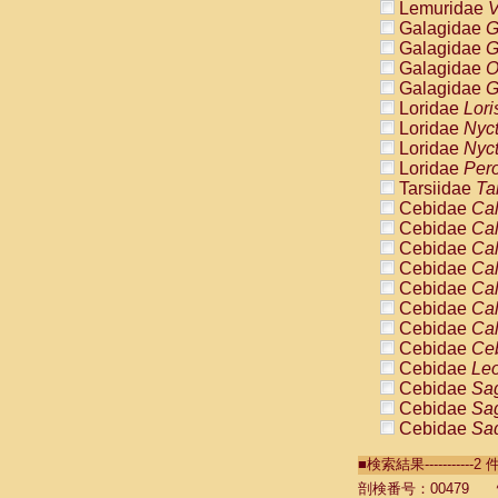
Lemuridae
V
Galagidae
G
Galagidae
G
Galagidae
O
Galagidae
G
Loridae
Lori
Loridae
Nyc
Loridae
Nyc
Loridae
Pero
Tarsiidae
Ta
Cebidae
Cal
Cebidae
Cal
Cebidae
Cal
Cebidae
Cal
Cebidae
Cal
Cebidae
Cal
Cebidae
Cal
Cebidae
Ce
Cebidae
Leo
Cebidae
Sag
Cebidae
Sag
Cebidae
Sag
Cebidae
Sag
■検索結果----------
Cebidae
Sag
Cebidae
Sa
剖検番号：00479