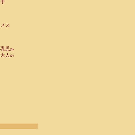
手
メス
乳児
(0)
大人
(0)