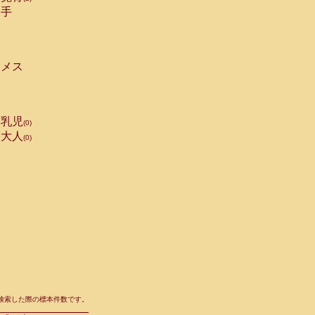
手
メス
乳児
(0)
大人
(0)
て検索した際の標本件数です。