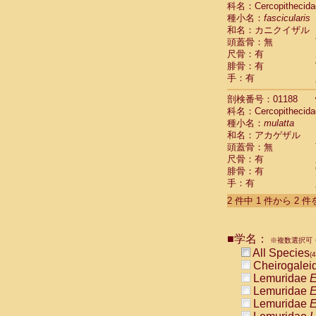
科名：Cercopithecida
Cebidae
Sa
種小名：
fascicularis
Cebidae
Sa
和名：カニクイザル
Cebidae
Sag
頭蓋骨：無
Cebidae
Sa
尺骨：有
Cebidae
Sag
腓骨：有
Cebidae
Sa
手：有
Cebidae
Aot
Cebidae
Ceb
剖検番号：01188
Cebidae
Ceb
科名：Cercopithecida
Cebidae
Ce
種小名：
mulatta
Cebidae
Ceb
和名：アカゲザル
Cebidae
Ce
頭蓋骨：無
Cebidae
Sai
尺骨：有
腓骨：有
Cebidae
Sai
手：有
Atelidae
Alo
Atelidae
Alo
2 件中 1 件から 2 
Atelidae
Alo
Atelidae
Alo
Atelidae
Ate
■学名：
※複数選択可・
Atelidae
Ate
All Species
(4
Atelidae
Ate
Cheirogalei
Atelidae
Ate
Lemuridae
E
Atelidae
Lag
Lemuridae
E
Atelidae
Lag
Lemuridae
E
Pitheciidae