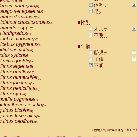
emur catta
(0)
Callicebus cupreus
(0)
体幹
arecia variegata
(2)
(0)
Callicebus donacophilus
(0)
alago senegalensis
足
(0)
(2)
Callicebus moloch
(0)
alago demidovii
(0)
Callicebus torquatus
(0)
tolemur crassicaudatus
■性別：
(0)
Callicebus
spp.
(0)
alagidae
spp.
オス
(0)
(0)
Chiropotes satanas
(0)
s tardigradus
(0)
不明
Pithecia monachus
(0)
(0)
ticebus coucang
(0)
Pithecia pithecia
(0)
ticebus pygmaeus
(0)
■年齢：
idae
Cercocebus agilis
(0)
dicticus potto
(0)
胎児
idae
Cercocebus galeritus chrysogaster
(0)
(0)
rsius syrichta
(0)
idae
Cercocebus torquatus atys
子供
(0)
limico goeldii
(0)
(0)
idae
Cercocebus torquatus lunulatus
(0)
不明
lithrix argentata
(0)
idae
Cercocebus torquatus torquatus
(0)
lithrix geoffroyi
(0)
idae
Cercocebus
hybrid
(0)
lithrix humeralifer
(0)
idae
Cercocebus
spp.
(0)
lithrix jacchus
(0)
idae
Lophocebus albigena
(0)
lithrix penicillata
(0)
idae
Papio anubis
(0)
lithrix
spp.
(0)
idae
Papio cynocephalus
(0)
buella pygmaea
(0)
idae
Papio hamadryas
(0)
ntopithecus rosalia
(0)
idae
Papio papio
(0)
uinus bicolor
(0)
idae
Papio
spp.
(0)
uinus fuscicollis
(0)
idae
Mandrillus leucophaeus
(0)
uinus geoffroyi
(0)
idae
Mandrillus sphinx
(0)
uinus imperator
(0)
idae
Theropithecus gelada
※()内は当該検索条件を追加し
(0)
uinus labiatus
(0)
idae
Macaca arctoides
(0)