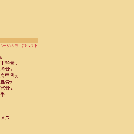
ページの最上部へ戻る
索
下顎骨
(0)
橈骨
(1)
肩甲骨
(1)
脛骨
(1)
寛骨
(1)
手
メス