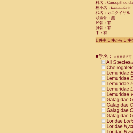
科名：Cercopithecida
Cebidae
Sa
種小名：
fascicularis
Cebidae
Sa
和名：カニクイザル
Cebidae
Sag
頭蓋骨：無
Cebidae
Sa
尺骨：有
Cebidae
Sag
腓骨：有
Cebidae
Sa
手：有
Cebidae
Aot
Cebidae
Ceb
1 件中 1 件から 1 
Cebidae
Ceb
Cebidae
Ce
■学名：
Cebidae
Ceb
※複数選択可・
Cebidae
Ce
All Species
(4
Cebidae
Sai
Cheirogalei
Cebidae
Sai
Lemuridae
E
Atelidae
Alo
Lemuridae
E
Atelidae
Alo
Lemuridae
E
Atelidae
Alo
Lemuridae
L
Atelidae
Alo
Lemuridae
V
Atelidae
Ate
Galagidae
G
Atelidae
Ate
Galagidae
G
Atelidae
Ate
Galagidae
O
Atelidae
Ate
Galagidae
G
Atelidae
Lag
Loridae
Lori
Atelidae
Lag
Loridae
Nyc
Pitheciidae
Loridae
Nyc