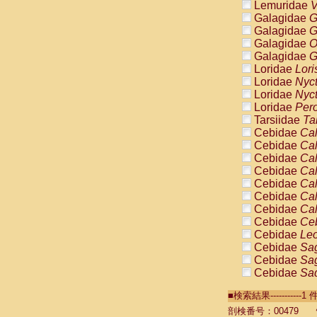
Lemuridae
V
Galagidae
G
Galagidae
G
Galagidae
O
Galagidae
G
Loridae
Lori
Loridae
Nyc
Loridae
Nyc
Loridae
Pero
Tarsiidae
Ta
Cebidae
Cal
Cebidae
Cal
Cebidae
Cal
Cebidae
Cal
Cebidae
Cal
Cebidae
Cal
Cebidae
Cal
Cebidae
Ce
Cebidae
Leo
Cebidae
Sag
Cebidae
Sag
Cebidae
Sag
Cebidae
Sag
■検索結果----------
Cebidae
Sag
Cebidae
Sa
剖検番号：00479