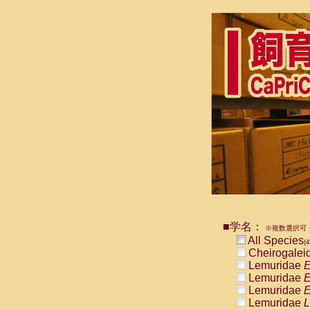
■学名：
※複数選択可・
All Species
(4
Cheirogalei
Lemuridae
E
Lemuridae
E
Lemuridae
E
Lemuridae
L