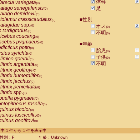
体幹
arecia variegata
(0)
alago senegalensis
足
(0)
alago demidovii
(0)
tolemur crassicaudatus
■性別：
(0)
alagidae
spp.
オス
(0)
(0)
s tardigradus
(0)
不明
(0)
ticebus coucang
(0)
ticebus pygmaeus
(0)
■年齢：
dicticus potto
(0)
胎児
(0)
rsius syrichta
(0)
子供
limico goeldii
(0)
(0)
不明
lithrix argentata
(0)
lithrix geoffroyi
(0)
lithrix humeralifer
(0)
lithrix jacchus
(0)
lithrix penicillata
(0)
lithrix
spp.
(0)
buella pygmaea
(0)
ntopithecus rosalia
(0)
uinus bicolor
(0)
uinus fuscicollis
(0)
uinus geoffroyi
(0)
uinus imperator
(0)
-1 件中 1 件から 1 件を表示中
uinus labiatus
(0)
guinus leucopus
性別：F
年齢：Unknown
(0)