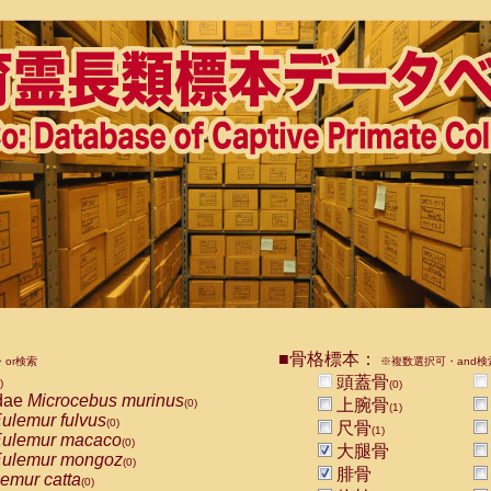
■骨格標本：
or検索
※複数選択可・and検
頭蓋骨
)
(0)
dae
Microcebus murinus
上腕骨
(0)
(1)
ulemur fulvus
(0)
尺骨
(1)
ulemur macaco
(0)
大腿骨
ulemur mongoz
(0)
腓骨
emur catta
(0)