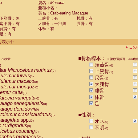
e
guinus midas
属名：
Macaca
(0)
亜種小名：
guinus mystax
(0)
英名：Crab-eating Macaque
uinus nigricollis
(1)
下顎骨：無
上腕骨：有
橈骨：有
guinus oedipus
(0)
肩甲骨：有
大腿骨：一部無
脛骨：有
uinus weddelli
(0)
寛骨：有
体幹：有
guinus
spp.
(0)
足：有
us trivirgatus
(0)
us albifrons
件を表示中
(0)
us apella
▲この
(0)
bus capucinus
(0)
us nigrivittatus
■骨格標本：
or検索
(0)
※複数選択可・and検
bus
spp.
頭蓋骨
(0)
)
(0)
miri boliviensis
dae
Microcebus murinus
(0)
上腕骨
(0)
(1)
miri sciureus
ulemur fulvus
(0)
(0)
尺骨
(1)
uatta caraya
ulemur macaco
(0)
(0)
大腿骨
uatta fusca
ulemur mongoz
(0)
(0)
腓骨
uatta seniculus
emur catta
(0)
(0)
uatta
spp.
体幹
arecia variegata
(0)
(0)
les belzebuth
alago senegalensis
足
(0)
(0)
les geoffroyi
alago demidovii
(0)
(0)
les paniscus
tolemur crassicaudatus
■性別：
(0)
(0)
les
spp.
alagidae
spp.
(0)
オス
(0)
(0)
othrix lagothricha
s tardigradus
(0)
(0)
不明
(0)
othrix lagothricha cana
ticebus coucang
(0)
(0)
Cacajao calvus rubicundus
ticebus pygmaeus
(0)
(0)