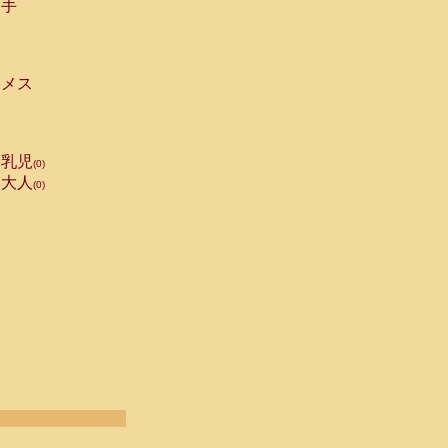
手
メス
乳児
(0)
大人
(0)