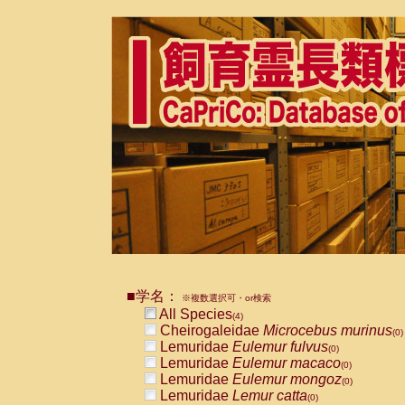
■学名：
※複数選択可・or検索
All Species
(4)
Cheirogaleidae
Microcebus murinus
(0)
Lemuridae
Eulemur fulvus
(0)
Lemuridae
Eulemur macaco
(0)
Lemuridae
Eulemur mongoz
(0)
Lemuridae
Lemur catta
(0)