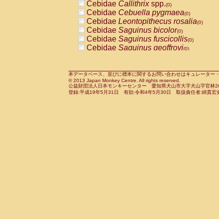
Cebidae
Callithrix
spp.
(0)
Cercopithecidae
Macaca assamensis
(
Cebidae
Cebuella pygmaea
(0)
Cercopithecidae
Macaca brunnescen
Cebidae
Leontopithecus rosalia
(0)
Cercopithecidae
Macaca cyclopis
(0)
Cebidae
Saguinus bicolor
(0)
Cercopithecidae
Macaca fascicularis
(1
Cebidae
Saguinus fuscicollis
(0)
Cercopithecidae
Macaca fuscaca fusc
Cebidae
Saguinus geoffroyi
(0)
Cercopithecidae
Macaca fuscata yaku
Cebidae
Saguinus imperator
(0)
Cercopithecidae
Macaca fuscata
hybr
Cebidae
Saguinus labiatus
(0)
Cercopithecidae
Macaca maura
(0)
Cebidae
Saguinus leucopus
本データベース、並びに標本に関するお問い合わせはキュレーター・新宅勇太までお願い
(0)
Cercopithecidae
Macaca mulatta
(1)
© 2013 Japan Monkey Centre. All rights reserved.
Cebidae
Saguinus midas
(0)
Cercopithecidae
Macaca nemestrina
公益財団法人日本モンキーセンター 愛知県犬山市大字犬山字官林26番
(0
Cebidae
Saguinus mystax
登録:平成19年5月31日 有効:令和4年5月30日 取扱責任者:綿貫宏
(0)
Cercopithecidae
Macaca nigra
(0)
Cebidae
Saguinus nigricollis
(1)
Cercopithecidae
Macaca radiata
(0)
Cebidae
Saguinus oedipus
(0)
Cercopithecidae
Macaca silenus
(0)
Cebidae
Saguinus weddelli
(0)
Cercopithecidae
Macaca sinica
(0)
Cebidae
Saguinus
spp.
(0)
Cercopithecidae
Macaca sylvanus
(0)
Cebidae
Aotus trivirgatus
(0)
Cercopithecidae
Macaca thibetana
(0)
Cebidae
Cebus albifrons
(0)
Cercopithecidae
Macaca tonkeana
(0)
Cebidae
Cebus apella
(0)
Cercopithecidae
Macaca
hybrid
(0)
Cebidae
Cebus capucinus
(0)
Cercopithecidae
Macaca
spp.
(0)
Cebidae
Cebus nigrivittatus
(0)
Cercopithecidae
Allenopithecus nigrov
Cebidae
Cebus
spp.
(0)
Cercopithecidae
Cercopithecus ascan
Cebidae
Saimiri boliviensis
(0)
Cercopithecidae
Cercopithecus ascan
Cebidae
Saimiri sciureus
(0)
Cercopithecidae
Cercopithecus ceph
Atelidae
Alouatta caraya
(0)
Cercopithecidae
Cercopithecus diana
Atelidae
Alouatta fusca
(0)
Cercopithecidae
Cercopithecus hamly