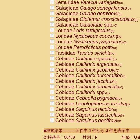
Lemuridae
Varecia variegata
(0)
Galagidae
Galago senegalensis
(0)
Galagidae
Galago demidovii
(0)
Galagidae
Otolemur crassicaudatus
(0)
Galagidae
Galagidae
spp.
(0)
Loridae
Loris tardigradus
(0)
Loridae
Nycticebus coucang
(0)
Loridae
Nycticebus pygmaeus
(0)
Loridae
Perodicticus potto
(0)
Tarsiidae
Tarsius syrichta
(0)
Cebidae
Callimico goeldii
(0)
Cebidae
Callithrix argentata
(0)
Cebidae
Callithrix geoffroyi
(0)
Cebidae
Callithrix humeralifer
(0)
Cebidae
Callithrix jacchus
(0)
Cebidae
Callithrix penicillata
(0)
Cebidae
Callithrix
spp.
(0)
Cebidae
Cebuella pygmaea
(0)
Cebidae
Leontopithecus rosalia
(0)
Cebidae
Saguinus bicolor
(0)
Cebidae
Saguinus fuscicollis
(0)
Cebidae
Saguinus geoffroyi
(0)
Cebidae
Saguinus imperator
(0)
■検索結果-----------3 件中 1 件から 3 件を表示中
Cebidae
Saguinus labiatus
(0)
Cebidae
Saguinus leucopus
剖検番号：00479
性別：F
年齢：Unk
(0)