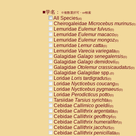
Pitheciidae
Callicebus cupreus
(0)
Pitheciidae
Callicebus donacophilus
(0
■学名：
※複数選択可・or検索
Pitheciidae
Callicebus moloch
(0)
All Species
(4)
Pitheciidae
Callicebus torquatus
(0)
Cheirogaleidae
Microcebus murinus
(0)
Pitheciidae
Callicebus
spp.
(0)
Lemuridae
Eulemur fulvus
(0)
Pitheciidae
Chiropotes satanas
(0)
Lemuridae
Eulemur macaco
(0)
Pitheciidae
Pithecia monachus
(0)
Lemuridae
Eulemur mongoz
(0)
Pitheciidae
Pithecia pithecia
(0)
Lemuridae
Lemur catta
(0)
Cercopithecidae
Cercocebus agilis
(0)
Lemuridae
Varecia variegata
(0)
Cercopithecidae
Cercocebus galeritus
Galagidae
Galago senegalensis
(0)
Cercopithecidae
Cercocebus torquatu
Galagidae
Galago demidovii
(0)
Cercopithecidae
Cercocebus torquatus
Galagidae
Otolemur crassicaudatus
(0)
Cercopithecidae
Cercocebus torquatu
Galagidae
Galagidae
spp.
(0)
Cercopithecidae
Cercocebus
hybrid
(0)
Loridae
Loris tardigradus
(0)
Cercopithecidae
Cercocebus
spp.
(0)
Loridae
Nycticebus coucang
(0)
Cercopithecidae
Lophocebus albigen
Loridae
Nycticebus pygmaeus
(0)
Cercopithecidae
Papio anubis
(0)
Loridae
Perodicticus potto
(0)
Cercopithecidae
Papio cynocephalus
(
Tarsiidae
Tarsius syrichta
(0)
Cercopithecidae
Papio hamadryas
(0)
Cebidae
Callimico goeldii
(0)
Cercopithecidae
Papio papio
(0)
Cebidae
Callithrix argentata
(0)
Cercopithecidae
Papio
spp.
(0)
Cebidae
Callithrix geoffroyi
(0)
Cercopithecidae
Mandrillus leucopha
Cebidae
Callithrix humeralifer
(0)
Cercopithecidae
Mandrillus sphinx
(0)
Cebidae
Callithrix jacchus
(0)
Cercopithecidae
Theropithecus gelad
Cebidae
Callithrix penicillata
(0)
Cercopithecidae
Macaca arctoides
(0)