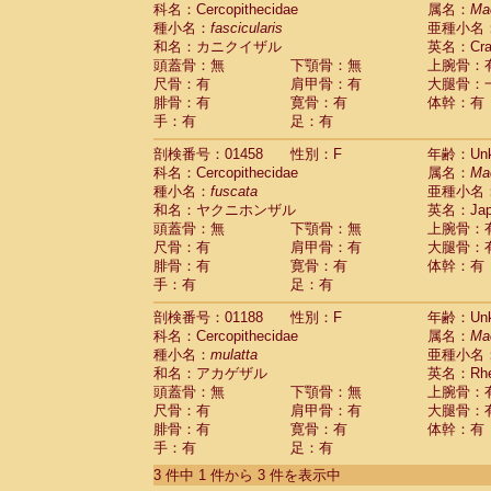
科名：Cercopithecidae
Cebidae
Saguinus midas
属名：
Ma
(0)
種小名：
fascicularis
亜種小名
Cebidae
Saguinus mystax
(0)
和名：カニクイザル
英名：Crab
Cebidae
Saguinus nigricollis
(1)
頭蓋骨：無
下顎骨：無
上腕骨：
Cebidae
Saguinus oedipus
(0)
尺骨：有
肩甲骨：有
大腿骨：
Cebidae
Saguinus weddelli
(0)
腓骨：有
寛骨：有
体幹：有
Cebidae
Saguinus
spp.
(0)
手：有
足：有
Cebidae
Aotus trivirgatus
(0)
Cebidae
Cebus albifrons
(0)
剖検番号：01458
性別：F
年齢：Unk
Cebidae
Cebus apella
科名：Cercopithecidae
(0)
属名：
Ma
Cebidae
Cebus capucinus
種小名：
fuscata
亜種小名
(0)
Cebidae
Cebus nigrivittatus
和名：ヤクニホンザル
英名：Japa
(0)
Cebidae
Cebus
spp.
頭蓋骨：無
下顎骨：無
上腕骨：
(0)
Cebidae
Saimiri boliviensis
尺骨：有
肩甲骨：有
大腿骨：
(0)
腓骨：有
Cebidae
Saimiri sciureus
寛骨：有
体幹：有
(0)
手：有
足：有
Atelidae
Alouatta caraya
(0)
Atelidae
Alouatta fusca
(0)
剖検番号：01188
性別：F
年齢：Unk
Atelidae
Alouatta seniculus
(0)
科名：Cercopithecidae
属名：
Ma
Atelidae
Alouatta
spp.
(0)
種小名：
mulatta
亜種小名
Atelidae
Ateles belzebuth
(0)
和名：アカゲザル
英名：Rhes
Atelidae
Ateles geoffroyi
(0)
頭蓋骨：無
下顎骨：無
上腕骨：
Atelidae
Ateles paniscus
(0)
尺骨：有
肩甲骨：有
大腿骨：
Atelidae
Ateles
spp.
腓骨：有
寛骨：有
(0)
体幹：有
Atelidae
Lagothrix lagothricha
手：有
足：有
(0)
Atelidae
Lagothrix lagothricha cana
(0)
3 件中 1 件から 3 件を表示中
Pitheciidae
Cacajao calvus rubicundu