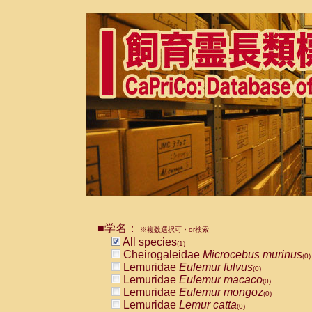
■学名：
※複数選択可・or検索
All species
(1)
Cheirogaleidae
Microcebus murinus
(0)
Lemuridae
Eulemur fulvus
(0)
Lemuridae
Eulemur macaco
(0)
Lemuridae
Eulemur mongoz
(0)
Lemuridae
Lemur catta
(0)