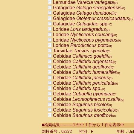
Lemuridae
Varecia variegata
(0)
Galagidae
Galago senegalensis
(0)
Galagidae
Galago demidovii
(0)
Galagidae
Otolemur crassicaudatus
(0)
Galagidae
Galagidae
spp.
(0)
Loridae
Loris tardigradus
(0)
Loridae
Nycticebus coucang
(0)
Loridae
Nycticebus pygmaeus
(0)
Loridae
Perodicticus potto
(0)
Tarsiidae
Tarsius syrichta
(0)
Cebidae
Callimico goeldii
(0)
Cebidae
Callithrix argentata
(0)
Cebidae
Callithrix geoffroyi
(0)
Cebidae
Callithrix humeralifer
(0)
Cebidae
Callithrix jacchus
(0)
Cebidae
Callithrix penicillata
(0)
Cebidae
Callithrix
spp.
(0)
Cebidae
Cebuella pygmaea
(0)
Cebidae
Leontopithecus rosalia
(0)
Cebidae
Saguinus bicolor
(0)
Cebidae
Saguinus fuscicollis
(0)
Cebidae
Saguinus geoffroyi
(0)
Cebidae
Saguinus imperator
(0)
■検索結果-----------1 件中 1 件から 1 件を表示中
Cebidae
Saguinus labiatus
(0)
Cebidae
Saguinus leucopus
剖検番号：02272
性別：F
年齢：Unk
(0)