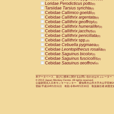
Pitheciidae
Callicebus cupreus
Loridae
Perodicticus potto
(0)
(0)
Pitheciidae
Callicebus donacophilus
Tarsiidae
Tarsius syrichta
(0
(0)
Pitheciidae
Callicebus moloch
Cebidae
Callimico goeldii
(0)
(0)
Pitheciidae
Callicebus torquatus
Cebidae
Callithrix argentata
(0)
(0)
Pitheciidae
Callicebus
spp.
Cebidae
Callithrix geoffroyi
(0)
(0)
Pitheciidae
Chiropotes satanas
Cebidae
Callithrix humeralifer
(0)
(0)
Pitheciidae
Pithecia monachus
Cebidae
Callithrix jacchus
(0)
(0)
Pitheciidae
Pithecia pithecia
Cebidae
Callithrix penicillata
(0)
(0)
Cercopithecidae
Cercocebus agilis
Cebidae
Callithrix
spp.
(0)
(0)
Cercopithecidae
Cercocebus galeritus
Cebidae
Cebuella pygmaea
(0)
Cercopithecidae
Cercocebus torquatu
Cebidae
Leontopithecus rosalia
(0)
Cercopithecidae
Cercocebus torquatus
Cebidae
Saguinus bicolor
(0)
Cercopithecidae
Cercocebus torquatu
Cebidae
Saguinus fuscicollis
(0)
Cercopithecidae
Cercocebus
hybrid
Cebidae
Saguinus geoffroyi
(0)
(0)
Cercopithecidae
Cercocebus
spp.
Cebidae
Saguinus imperator
(0)
(0)
Cercopithecidae
Lophocebus albigen
Cebidae
Saguinus labiatus
(0)
Cercopithecidae
Papio anubis
Cebidae
Saguinus leucopus
本データベース、並びに標本に関するお問い合わせはキュレーター・新宅勇太までお願い
(0)
(0)
© 2013 Japan Monkey Centre. All rights reserved.
Cercopithecidae
Papio cynocephalus
Cebidae
Saguinus midas
(
(0)
公益財団法人日本モンキーセンター 愛知県犬山市大字犬山字官林26番
Cercopithecidae
Papio hamadryas
Cebidae
Saguinus mystax
(0)
登録:平成19年5月31日 有効:令和4年5月30日 取扱責任者:綿貫宏
(0)
Cercopithecidae
Papio papio
Cebidae
Saguinus nigricollis
(0)
(1)
Cercopithecidae
Papio
spp.
Cebidae
Saguinus oedipus
(0)
(0)
Cercopithecidae
Mandrillus leucopha
Cebidae
Saguinus weddelli
(0)
Cercopithecidae
Mandrillus sphinx
Cebidae
Saguinus
spp.
(0)
(0)
Cercopithecidae
Theropithecus gelad
Cebidae
Aotus trivirgatus
(0)
Cercopithecidae
Macaca arctoides
Cebidae
Cebus albifrons
(0)
(0)