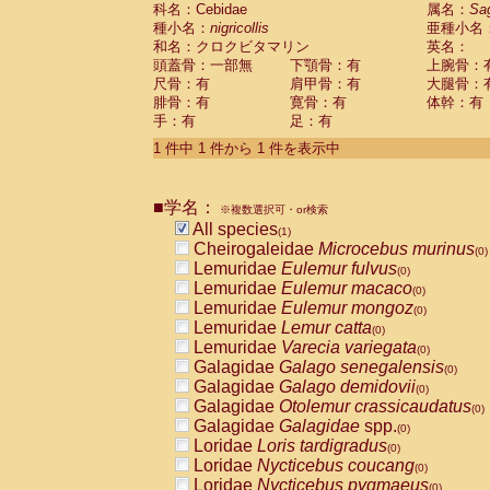
科名：Cebidae
Cebidae
Saguinus midas
属名：
Sa
(0)
種小名：
nigricollis
亜種小名
Cebidae
Saguinus mystax
(0)
和名：クロクビタマリン
英名：
Cebidae
Saguinus nigricollis
(1)
頭蓋骨：一部無
下顎骨：有
上腕骨：
Cebidae
Saguinus oedipus
(0)
尺骨：有
肩甲骨：有
大腿骨：
Cebidae
Saguinus weddelli
(0)
腓骨：有
寛骨：有
体幹：有
Cebidae
Saguinus
spp.
(0)
手：有
足：有
Cebidae
Aotus trivirgatus
(0)
Cebidae
Cebus albifrons
1 件中 1 件から 1 件を表示中
(0)
Cebidae
Cebus apella
(0)
Cebidae
Cebus capucinus
(0)
■学名：
Cebidae
Cebus nigrivittatus
※複数選択可・or検索
(0)
Cebidae
Cebus
spp.
All species
(0)
(1)
Cebidae
Saimiri boliviensis
Cheirogaleidae
Microcebus murinus
(0)
(0)
Cebidae
Saimiri sciureus
Lemuridae
Eulemur fulvus
(0)
(0)
Atelidae
Alouatta caraya
Lemuridae
Eulemur macaco
(0)
(0)
Atelidae
Alouatta fusca
Lemuridae
Eulemur mongoz
(0)
(0)
Atelidae
Alouatta seniculus
Lemuridae
Lemur catta
(0)
(0)
Atelidae
Alouatta
spp.
Lemuridae
Varecia variegata
(0)
(0)
Atelidae
Ateles belzebuth
Galagidae
Galago senegalensis
(0)
(0)
Atelidae
Ateles geoffroyi
Galagidae
Galago demidovii
(0)
(0)
Atelidae
Ateles paniscus
Galagidae
Otolemur crassicaudatus
(0)
(0)
Atelidae
Ateles
spp.
Galagidae
Galagidae
spp.
(0)
(0)
Atelidae
Lagothrix lagothricha
Loridae
Loris tardigradus
(0)
(0)
Atelidae
Lagothrix lagothricha cana
Loridae
Nycticebus coucang
(0)
(0)
Pitheciidae
Cacajao calvus rubicundu
Loridae
Nycticebus pygmaeus
(0)