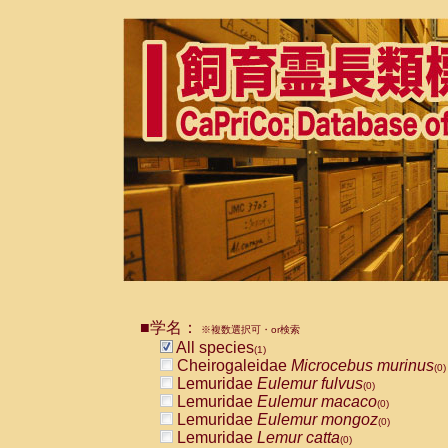
■学名：
※複数選択可・or検索
All species
(1)
Cheirogaleidae
Microcebus murinus
(0)
Lemuridae
Eulemur fulvus
(0)
Lemuridae
Eulemur macaco
(0)
Lemuridae
Eulemur mongoz
(0)
Lemuridae
Lemur catta
(0)