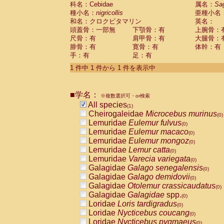
科名：Cebidae
Cebidae
Saguinus midas
属名：
Sa
(0)
種小名：
nigricollis
亜種小名
Cebidae
Saguinus mystax
(0)
和名：クロクビタマリン
英名：
Cebidae
Saguinus nigricollis
(1)
頭蓋骨：一部無
下顎骨：有
上腕骨：
Cebidae
Saguinus oedipus
(0)
尺骨：有
肩甲骨：有
大腿骨：
Cebidae
Saguinus weddelli
(0)
腓骨：有
寛骨：有
体幹：有
Cebidae
Saguinus
spp.
(0)
手：有
足：有
Cebidae
Aotus trivirgatus
(0)
Cebidae
Cebus albifrons
1 件中 1 件から 1 件を表示中
(0)
Cebidae
Cebus apella
(0)
Cebidae
Cebus capucinus
(0)
■学名：
Cebidae
Cebus nigrivittatus
※複数選択可・or検索
(0)
Cebidae
Cebus
spp.
All species
(0)
(1)
Cebidae
Saimiri boliviensis
Cheirogaleidae
Microcebus murinus
(0)
(0)
Cebidae
Saimiri sciureus
Lemuridae
Eulemur fulvus
(0)
(0)
Atelidae
Alouatta caraya
Lemuridae
Eulemur macaco
(0)
(0)
Atelidae
Alouatta fusca
Lemuridae
Eulemur mongoz
(0)
(0)
Atelidae
Alouatta seniculus
Lemuridae
Lemur catta
(0)
(0)
Atelidae
Alouatta
spp.
Lemuridae
Varecia variegata
(0)
(0)
Atelidae
Ateles belzebuth
Galagidae
Galago senegalensis
(0)
(0)
Atelidae
Ateles geoffroyi
Galagidae
Galago demidovii
(0)
(0)
Atelidae
Ateles paniscus
Galagidae
Otolemur crassicaudatus
(0)
(0)
Atelidae
Ateles
spp.
Galagidae
Galagidae
spp.
(0)
(0)
Atelidae
Lagothrix lagothricha
Loridae
Loris tardigradus
(0)
(0)
Atelidae
Lagothrix lagothricha cana
Loridae
Nycticebus coucang
(0)
(0)
Pitheciidae
Cacajao calvus rubicundu
Loridae
Nycticebus pygmaeus
(0)