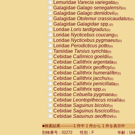
Lemuridae
Varecia variegata
(0)
Galagidae
Galago senegalensis
(0)
Galagidae
Galago demidovii
(0)
Galagidae
Otolemur crassicaudatus
(0)
Galagidae
Galagidae
spp.
(0)
Loridae
Loris tardigradus
(0)
Loridae
Nycticebus coucang
(0)
Loridae
Nycticebus pygmaeus
(0)
Loridae
Perodicticus potto
(0)
Tarsiidae
Tarsius syrichta
(0)
Cebidae
Callimico goeldii
(0)
Cebidae
Callithrix argentata
(0)
Cebidae
Callithrix geoffroyi
(0)
Cebidae
Callithrix humeralifer
(0)
Cebidae
Callithrix jacchus
(0)
Cebidae
Callithrix penicillata
(0)
Cebidae
Callithrix
spp.
(0)
Cebidae
Cebuella pygmaea
(0)
Cebidae
Leontopithecus rosalia
(0)
Cebidae
Saguinus bicolor
(0)
Cebidae
Saguinus fuscicollis
(0)
Cebidae
Saguinus geoffroyi
(0)
Cebidae
Saguinus imperator
(0)
■検索結果-----------1 件中 1 件から 1 件を表示中
Cebidae
Saguinus labiatus
(0)
Cebidae
Saguinus leucopus
剖検番号：02272
性別：F
年齢：Unk
(0)