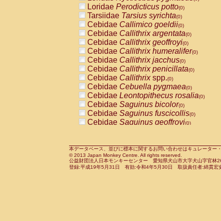
Pitheciidae
Callicebus cupreus
Loridae
Perodicticus potto
(0)
(0)
Pitheciidae
Callicebus donacophilus
Tarsiidae
Tarsius syrichta
(0
(0)
Pitheciidae
Callicebus moloch
Cebidae
Callimico goeldii
(0)
(0)
Pitheciidae
Callicebus torquatus
Cebidae
Callithrix argentata
(0)
(0)
Pitheciidae
Callicebus
spp.
Cebidae
Callithrix geoffroyi
(0)
(0)
Pitheciidae
Chiropotes satanas
Cebidae
Callithrix humeralifer
(0)
(0)
Pitheciidae
Pithecia monachus
Cebidae
Callithrix jacchus
(0)
(0)
Pitheciidae
Pithecia pithecia
Cebidae
Callithrix penicillata
(0)
(0)
Cercopithecidae
Cercocebus agilis
Cebidae
Callithrix
spp.
(0)
(0)
Cercopithecidae
Cercocebus galeritus
Cebidae
Cebuella pygmaea
(0)
Cercopithecidae
Cercocebus torquatu
Cebidae
Leontopithecus rosalia
(0)
Cercopithecidae
Cercocebus torquatus
Cebidae
Saguinus bicolor
(0)
Cercopithecidae
Cercocebus torquatu
Cebidae
Saguinus fuscicollis
(0)
Cercopithecidae
Cercocebus
hybrid
Cebidae
Saguinus geoffroyi
(0)
(0)
Cercopithecidae
Cercocebus
spp.
Cebidae
Saguinus imperator
(0)
(0)
Cercopithecidae
Lophocebus albigen
Cebidae
Saguinus labiatus
(0)
Cercopithecidae
Papio anubis
Cebidae
Saguinus leucopus
本データベース、並びに標本に関するお問い合わせはキュレーター・新宅勇太までお願い
(0)
(0)
© 2013 Japan Monkey Centre. All rights reserved.
Cercopithecidae
Papio cynocephalus
Cebidae
Saguinus midas
(
(0)
公益財団法人日本モンキーセンター 愛知県犬山市大字犬山字官林26番
Cercopithecidae
Papio hamadryas
Cebidae
Saguinus mystax
(0)
登録:平成19年5月31日 有効:令和4年5月30日 取扱責任者:綿貫宏
(0)
Cercopithecidae
Papio papio
Cebidae
Saguinus nigricollis
(0)
(1)
Cercopithecidae
Papio
spp.
Cebidae
Saguinus oedipus
(0)
(0)
Cercopithecidae
Mandrillus leucopha
Cebidae
Saguinus weddelli
(0)
Cercopithecidae
Mandrillus sphinx
Cebidae
Saguinus
spp.
(0)
(0)
Cercopithecidae
Theropithecus gelad
Cebidae
Aotus trivirgatus
(0)
Cercopithecidae
Macaca arctoides
Cebidae
Cebus albifrons
(0)
(0)