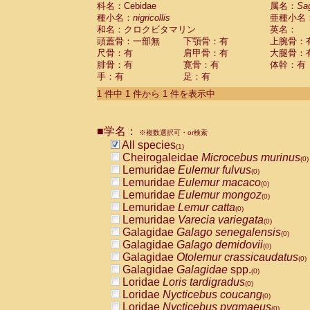
科名：Cebidae
Cebidae
Saguinus midas
属名：
Sa
(0)
種小名：
nigricollis
亜種小名
Cebidae
Saguinus mystax
(0)
和名：クロクビタマリン
英名：
Cebidae
Saguinus nigricollis
(1)
頭蓋骨：一部無
下顎骨：有
上腕骨：
Cebidae
Saguinus oedipus
(0)
尺骨：有
肩甲骨：有
大腿骨：
Cebidae
Saguinus weddelli
(0)
腓骨：有
寛骨：有
体幹：有
Cebidae
Saguinus
spp.
(0)
手：有
足：有
Cebidae
Aotus trivirgatus
(0)
Cebidae
Cebus albifrons
1 件中 1 件から 1 件を表示中
(0)
Cebidae
Cebus apella
(0)
Cebidae
Cebus capucinus
(0)
■学名：
Cebidae
Cebus nigrivittatus
※複数選択可・or検索
(0)
Cebidae
Cebus
spp.
All species
(0)
(1)
Cebidae
Saimiri boliviensis
Cheirogaleidae
Microcebus murinus
(0)
(0)
Cebidae
Saimiri sciureus
Lemuridae
Eulemur fulvus
(0)
(0)
Atelidae
Alouatta caraya
Lemuridae
Eulemur macaco
(0)
(0)
Atelidae
Alouatta fusca
Lemuridae
Eulemur mongoz
(0)
(0)
Atelidae
Alouatta seniculus
Lemuridae
Lemur catta
(0)
(0)
Atelidae
Alouatta
spp.
Lemuridae
Varecia variegata
(0)
(0)
Atelidae
Ateles belzebuth
Galagidae
Galago senegalensis
(0)
(0)
Atelidae
Ateles geoffroyi
Galagidae
Galago demidovii
(0)
(0)
Atelidae
Ateles paniscus
Galagidae
Otolemur crassicaudatus
(0)
(0)
Atelidae
Ateles
spp.
Galagidae
Galagidae
spp.
(0)
(0)
Atelidae
Lagothrix lagothricha
Loridae
Loris tardigradus
(0)
(0)
Atelidae
Lagothrix lagothricha cana
Loridae
Nycticebus coucang
(0)
(0)
Pitheciidae
Cacajao calvus rubicundu
Loridae
Nycticebus pygmaeus
(0)