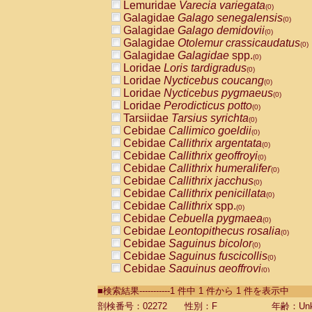
Lemuridae
Varecia variegata
(0)
Galagidae
Galago senegalensis
(0)
Galagidae
Galago demidovii
(0)
Galagidae
Otolemur crassicaudatus
(0)
Galagidae
Galagidae
spp.
(0)
Loridae
Loris tardigradus
(0)
Loridae
Nycticebus coucang
(0)
Loridae
Nycticebus pygmaeus
(0)
Loridae
Perodicticus potto
(0)
Tarsiidae
Tarsius syrichta
(0)
Cebidae
Callimico goeldii
(0)
Cebidae
Callithrix argentata
(0)
Cebidae
Callithrix geoffroyi
(0)
Cebidae
Callithrix humeralifer
(0)
Cebidae
Callithrix jacchus
(0)
Cebidae
Callithrix penicillata
(0)
Cebidae
Callithrix
spp.
(0)
Cebidae
Cebuella pygmaea
(0)
Cebidae
Leontopithecus rosalia
(0)
Cebidae
Saguinus bicolor
(0)
Cebidae
Saguinus fuscicollis
(0)
Cebidae
Saguinus geoffroyi
(0)
Cebidae
Saguinus imperator
(0)
■検索結果-----------1 件中 1 件から 1 件を表示中
Cebidae
Saguinus labiatus
(0)
Cebidae
Saguinus leucopus
剖検番号：02272
性別：F
年齢：Unk
(0)