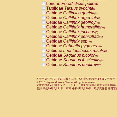
Pitheciidae
Callicebus cupreus
Loridae
Perodicticus potto
(0)
(0)
Pitheciidae
Callicebus donacophilus
Tarsiidae
Tarsius syrichta
(0
(0)
Pitheciidae
Callicebus moloch
Cebidae
Callimico goeldii
(0)
(0)
Pitheciidae
Callicebus torquatus
Cebidae
Callithrix argentata
(0)
(0)
Pitheciidae
Callicebus
spp.
Cebidae
Callithrix geoffroyi
(0)
(0)
Pitheciidae
Chiropotes satanas
Cebidae
Callithrix humeralifer
(0)
(0)
Pitheciidae
Pithecia monachus
Cebidae
Callithrix jacchus
(0)
(0)
Pitheciidae
Pithecia pithecia
Cebidae
Callithrix penicillata
(0)
(0)
Cercopithecidae
Cercocebus agilis
Cebidae
Callithrix
spp.
(0)
(0)
Cercopithecidae
Cercocebus galeritus
Cebidae
Cebuella pygmaea
(0)
Cercopithecidae
Cercocebus torquatu
Cebidae
Leontopithecus rosalia
(0)
Cercopithecidae
Cercocebus torquatus
Cebidae
Saguinus bicolor
(0)
Cercopithecidae
Cercocebus torquatu
Cebidae
Saguinus fuscicollis
(0)
Cercopithecidae
Cercocebus
hybrid
Cebidae
Saguinus geoffroyi
(0)
(0)
Cercopithecidae
Cercocebus
spp.
Cebidae
Saguinus imperator
(0)
(0)
Cercopithecidae
Lophocebus albigen
Cebidae
Saguinus labiatus
(0)
Cercopithecidae
Papio anubis
Cebidae
Saguinus leucopus
本データベース、並びに標本に関するお問い合わせはキュレーター・新宅勇太までお願い
(0)
(0)
© 2013 Japan Monkey Centre. All rights reserved.
Cercopithecidae
Papio cynocephalus
Cebidae
Saguinus midas
(
(0)
公益財団法人日本モンキーセンター 愛知県犬山市大字犬山字官林26番
Cercopithecidae
Papio hamadryas
Cebidae
Saguinus mystax
(0)
登録:平成19年5月31日 有効:令和4年5月30日 取扱責任者:綿貫宏
(0)
Cercopithecidae
Papio papio
Cebidae
Saguinus nigricollis
(0)
(1)
Cercopithecidae
Papio
spp.
Cebidae
Saguinus oedipus
(0)
(0)
Cercopithecidae
Mandrillus leucopha
Cebidae
Saguinus weddelli
(0)
Cercopithecidae
Mandrillus sphinx
Cebidae
Saguinus
spp.
(0)
(0)
Cercopithecidae
Theropithecus gelad
Cebidae
Aotus trivirgatus
(0)
Cercopithecidae
Macaca arctoides
Cebidae
Cebus albifrons
(0)
(0)