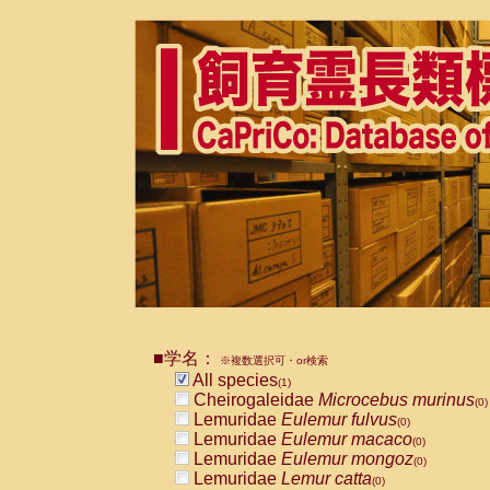
■学名：
※複数選択可・or検索
All species
(1)
Cheirogaleidae
Microcebus murinus
(0)
Lemuridae
Eulemur fulvus
(0)
Lemuridae
Eulemur macaco
(0)
Lemuridae
Eulemur mongoz
(0)
Lemuridae
Lemur catta
(0)