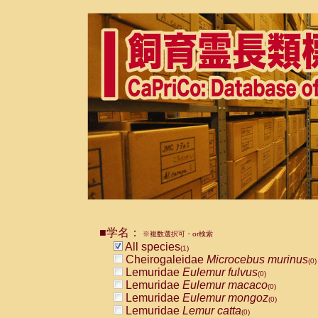
■学名：
※複数選択可・or検索
All species
(1)
Cheirogaleidae
Microcebus murinus
(0)
Lemuridae
Eulemur fulvus
(0)
Lemuridae
Eulemur macaco
(0)
Lemuridae
Eulemur mongoz
(0)
Lemuridae
Lemur catta
(0)