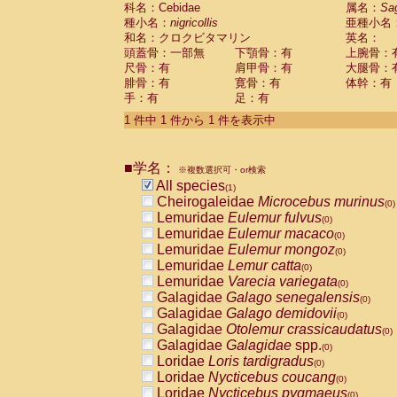
科名：Cebidae
Cebidae
Saguinus midas
属名：
Sa
(0)
種小名：
nigricollis
亜種小名
Cebidae
Saguinus mystax
(0)
和名：クロクビタマリン
英名：
Cebidae
Saguinus nigricollis
(1)
頭蓋骨：一部無
下顎骨：有
上腕骨：
Cebidae
Saguinus oedipus
(0)
尺骨：有
肩甲骨：有
大腿骨：
Cebidae
Saguinus weddelli
(0)
腓骨：有
寛骨：有
体幹：有
Cebidae
Saguinus
spp.
(0)
手：有
足：有
Cebidae
Aotus trivirgatus
(0)
Cebidae
Cebus albifrons
1 件中 1 件から 1 件を表示中
(0)
Cebidae
Cebus apella
(0)
Cebidae
Cebus capucinus
(0)
■学名：
Cebidae
Cebus nigrivittatus
※複数選択可・or検索
(0)
Cebidae
Cebus
spp.
All species
(0)
(1)
Cebidae
Saimiri boliviensis
Cheirogaleidae
Microcebus murinus
(0)
(0)
Cebidae
Saimiri sciureus
Lemuridae
Eulemur fulvus
(0)
(0)
Atelidae
Alouatta caraya
Lemuridae
Eulemur macaco
(0)
(0)
Atelidae
Alouatta fusca
Lemuridae
Eulemur mongoz
(0)
(0)
Atelidae
Alouatta seniculus
Lemuridae
Lemur catta
(0)
(0)
Atelidae
Alouatta
spp.
Lemuridae
Varecia variegata
(0)
(0)
Atelidae
Ateles belzebuth
Galagidae
Galago senegalensis
(0)
(0)
Atelidae
Ateles geoffroyi
Galagidae
Galago demidovii
(0)
(0)
Atelidae
Ateles paniscus
Galagidae
Otolemur crassicaudatus
(0)
(0)
Atelidae
Ateles
spp.
Galagidae
Galagidae
spp.
(0)
(0)
Atelidae
Lagothrix lagothricha
Loridae
Loris tardigradus
(0)
(0)
Atelidae
Lagothrix lagothricha cana
Loridae
Nycticebus coucang
(0)
(0)
Pitheciidae
Cacajao calvus rubicundu
Loridae
Nycticebus pygmaeus
(0)