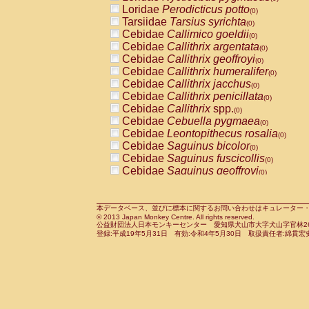
Pitheciidae
Callicebus cupreus
Loridae
Perodicticus potto
(0)
(0)
Pitheciidae
Callicebus donacophilus
Tarsiidae
Tarsius syrichta
(0
(0)
Pitheciidae
Callicebus moloch
Cebidae
Callimico goeldii
(0)
(0)
Pitheciidae
Callicebus torquatus
Cebidae
Callithrix argentata
(0)
(0)
Pitheciidae
Callicebus
spp.
Cebidae
Callithrix geoffroyi
(0)
(0)
Pitheciidae
Chiropotes satanas
Cebidae
Callithrix humeralifer
(0)
(0)
Pitheciidae
Pithecia monachus
Cebidae
Callithrix jacchus
(0)
(0)
Pitheciidae
Pithecia pithecia
Cebidae
Callithrix penicillata
(0)
(0)
Cercopithecidae
Cercocebus agilis
Cebidae
Callithrix
spp.
(0)
(0)
Cercopithecidae
Cercocebus galeritus
Cebidae
Cebuella pygmaea
(0)
Cercopithecidae
Cercocebus torquatu
Cebidae
Leontopithecus rosalia
(0)
Cercopithecidae
Cercocebus torquatus
Cebidae
Saguinus bicolor
(0)
Cercopithecidae
Cercocebus torquatu
Cebidae
Saguinus fuscicollis
(0)
Cercopithecidae
Cercocebus
hybrid
Cebidae
Saguinus geoffroyi
(0)
(0)
Cercopithecidae
Cercocebus
spp.
Cebidae
Saguinus imperator
(0)
(0)
Cercopithecidae
Lophocebus albigen
Cebidae
Saguinus labiatus
(0)
Cercopithecidae
Papio anubis
Cebidae
Saguinus leucopus
本データベース、並びに標本に関するお問い合わせはキュレーター・新宅勇太までお願い
(0)
(0)
© 2013 Japan Monkey Centre. All rights reserved.
Cercopithecidae
Papio cynocephalus
Cebidae
Saguinus midas
(
(0)
公益財団法人日本モンキーセンター 愛知県犬山市大字犬山字官林26番
Cercopithecidae
Papio hamadryas
Cebidae
Saguinus mystax
(0)
登録:平成19年5月31日 有効:令和4年5月30日 取扱責任者:綿貫宏
(0)
Cercopithecidae
Papio papio
Cebidae
Saguinus nigricollis
(0)
(1)
Cercopithecidae
Papio
spp.
Cebidae
Saguinus oedipus
(0)
(0)
Cercopithecidae
Mandrillus leucopha
Cebidae
Saguinus weddelli
(0)
Cercopithecidae
Mandrillus sphinx
Cebidae
Saguinus
spp.
(0)
(0)
Cercopithecidae
Theropithecus gelad
Cebidae
Aotus trivirgatus
(0)
Cercopithecidae
Macaca arctoides
Cebidae
Cebus albifrons
(0)
(0)