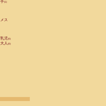
手
(1)
メス
乳児
(0)
大人
(0)