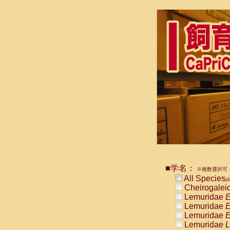
■学名：
※複数選択可・
All Species
(4
Cheirogalei
Lemuridae
E
Lemuridae
E
Lemuridae
E
Lemuridae
L