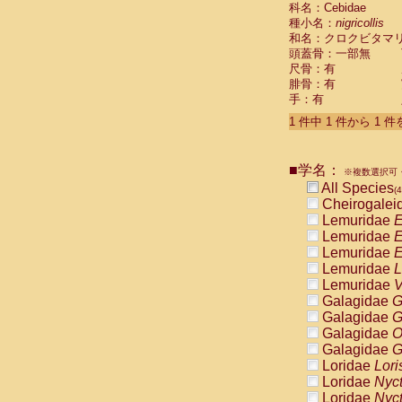
科名：Cebidae
Cebidae
Sa
種小名：
nigricollis
Cebidae
Sa
和名：クロクビタマ
Cebidae
Sag
頭蓋骨：一部無
Cebidae
Sa
尺骨：有
Cebidae
Sag
腓骨：有
Cebidae
Sa
手：有
Cebidae
Aot
Cebidae
Ceb
1 件中 1 件から 1 
Cebidae
Ceb
Cebidae
Ce
■学名：
Cebidae
Ceb
※複数選択可・
Cebidae
Ce
All Species
(4
Cebidae
Sai
Cheirogalei
Cebidae
Sai
Lemuridae
E
Atelidae
Alo
Lemuridae
E
Atelidae
Alo
Lemuridae
E
Atelidae
Alo
Lemuridae
L
Atelidae
Alo
Lemuridae
V
Atelidae
Ate
Galagidae
G
Atelidae
Ate
Galagidae
G
Atelidae
Ate
Galagidae
O
Atelidae
Ate
Galagidae
G
Atelidae
Lag
Loridae
Lori
Atelidae
Lag
Loridae
Nyc
Pitheciidae
Loridae
Nyc