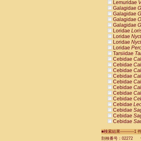
Lemuridae
V
Galagidae
G
Galagidae
G
Galagidae
O
Galagidae
G
Loridae
Lori
Loridae
Nyc
Loridae
Nyc
Loridae
Pero
Tarsiidae
Ta
Cebidae
Cal
Cebidae
Cal
Cebidae
Cal
Cebidae
Cal
Cebidae
Cal
Cebidae
Cal
Cebidae
Cal
Cebidae
Ce
Cebidae
Leo
Cebidae
Sag
Cebidae
Sag
Cebidae
Sag
Cebidae
Sag
■検索結果----------
Cebidae
Sag
Cebidae
Sa
剖検番号：02272