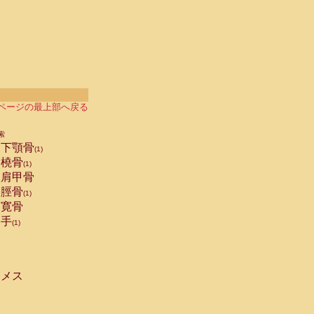
ページの最上部へ戻る
索
下顎骨
(1)
橈骨
(1)
肩甲骨
脛骨
(1)
寛骨
手
(1)
メス