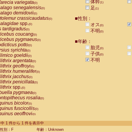
体幹
arecia variegata
(1)
(0)
alago senegalensis
足
(0)
(1)
alago demidovii
(0)
tolemur crassicaudatus
■性別：
(0)
alagidae
spp.
オス
(0)
(0)
s tardigradus
(0)
不明
(0)
ticebus coucang
(0)
ticebus pygmaeus
(0)
■年齢：
dicticus potto
(0)
胎児
(0)
rsius syrichta
(0)
子供
limico goeldii
(0)
(0)
不明
lithrix argentata
(0)
lithrix geoffroyi
(0)
lithrix humeralifer
(0)
lithrix jacchus
(0)
lithrix penicillata
(0)
lithrix
spp.
(0)
buella pygmaea
(0)
ntopithecus rosalia
(0)
uinus bicolor
(0)
uinus fuscicollis
(0)
uinus geoffroyi
(0)
uinus imperator
(0)
-1 件中 1 件から 1 件を表示中
uinus labiatus
(0)
guinus leucopus
性別：F
年齢：Unknown
(0)