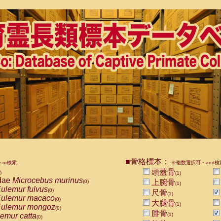
■骨格標本：
or検索
※複数選択可・and検
頭蓋骨
)
(1)
dae
Microcebus murinus
上腕骨
(0)
(1)
ulemur fulvus
(0)
尺骨
(1)
ulemur macaco
(0)
大腿骨
(1)
ulemur mongoz
(0)
腓骨
emur catta
(1)
(0)