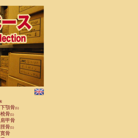
索
下顎骨
(1)
橈骨
(1)
肩甲骨
脛骨
(1)
寛骨