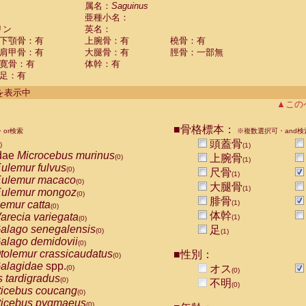
guinus midas
属名：
Saguinus
(0)
亜種小名：
guinus mystax
(0)
リン
英名：
uinus nigricollis
(1)
下顎骨：有
上腕骨：有
橈骨：有
guinus oedipus
(0)
肩甲骨：有
大腿骨：有
脛骨：一部無
uinus weddelli
(0)
寛骨：有
体幹：有
guinus
spp.
(0)
足：有
us trivirgatus
(0)
us albifrons
件を表示中
(0)
us apella
▲この
(0)
bus capucinus
(0)
us nigrivittatus
■骨格標本：
or検索
(0)
※複数選択可・and検
bus
spp.
頭蓋骨
(0)
)
(1)
miri boliviensis
dae
Microcebus murinus
(0)
上腕骨
(0)
(1)
miri sciureus
ulemur fulvus
(0)
(0)
尺骨
(1)
uatta caraya
ulemur macaco
(0)
(0)
大腿骨
(1)
uatta fusca
ulemur mongoz
(0)
(0)
腓骨
uatta seniculus
emur catta
(1)
(0)
(0)
uatta
spp.
体幹
arecia variegata
(0)
(1)
(0)
les belzebuth
alago senegalensis
足
(0)
(0)
(1)
les geoffroyi
alago demidovii
(0)
(0)
les paniscus
tolemur crassicaudatus
■性別：
(0)
(0)
les
spp.
alagidae
spp.
(0)
オス
(0)
(0)
othrix lagothricha
s tardigradus
(0)
(0)
不明
(0)
othrix lagothricha cana
ticebus coucang
(0)
(0)
Cacajao calvus rubicundus
ticebus pygmaeus
(0)
(0)