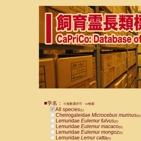
■学名：
※複数選択可・or検索
All species
(1)
Cheirogaleidae
Microcebus murinus
(0)
Lemuridae
Eulemur fulvus
(0)
Lemuridae
Eulemur macaco
(0)
Lemuridae
Eulemur mongoz
(0)
Lemuridae
Lemur catta
(0)