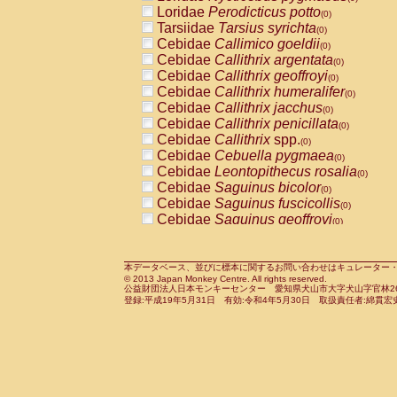
Pitheciidae
Callicebus cupreus
Loridae
Perodicticus potto
(0)
(0)
Pitheciidae
Callicebus donacophilus
Tarsiidae
Tarsius syrichta
(0
(0)
Pitheciidae
Callicebus moloch
Cebidae
Callimico goeldii
(0)
(0)
Pitheciidae
Callicebus torquatus
Cebidae
Callithrix argentata
(0)
(0)
Pitheciidae
Callicebus
spp.
Cebidae
Callithrix geoffroyi
(0)
(0)
Pitheciidae
Chiropotes satanas
Cebidae
Callithrix humeralifer
(0)
(0)
Pitheciidae
Pithecia monachus
Cebidae
Callithrix jacchus
(0)
(0)
Pitheciidae
Pithecia pithecia
Cebidae
Callithrix penicillata
(0)
(0)
Cercopithecidae
Cercocebus agilis
Cebidae
Callithrix
spp.
(0)
(0)
Cercopithecidae
Cercocebus galeritus
Cebidae
Cebuella pygmaea
(0)
Cercopithecidae
Cercocebus torquatu
Cebidae
Leontopithecus rosalia
(0)
Cercopithecidae
Cercocebus torquatus
Cebidae
Saguinus bicolor
(0)
Cercopithecidae
Cercocebus torquatu
Cebidae
Saguinus fuscicollis
(0)
Cercopithecidae
Cercocebus
hybrid
Cebidae
Saguinus geoffroyi
(0)
(0)
Cercopithecidae
Cercocebus
spp.
Cebidae
Saguinus imperator
(0)
(0)
Cercopithecidae
Lophocebus albigen
Cebidae
Saguinus labiatus
(0)
Cercopithecidae
Papio anubis
Cebidae
Saguinus leucopus
本データベース、並びに標本に関するお問い合わせはキュレーター・新宅勇太までお願い
(0)
(0)
© 2013 Japan Monkey Centre. All rights reserved.
Cercopithecidae
Papio cynocephalus
Cebidae
Saguinus midas
(
(0)
公益財団法人日本モンキーセンター 愛知県犬山市大字犬山字官林26番
Cercopithecidae
Papio hamadryas
Cebidae
Saguinus mystax
(0)
登録:平成19年5月31日 有効:令和4年5月30日 取扱責任者:綿貫宏
(0)
Cercopithecidae
Papio papio
Cebidae
Saguinus nigricollis
(0)
(1)
Cercopithecidae
Papio
spp.
Cebidae
Saguinus oedipus
(0)
(0)
Cercopithecidae
Mandrillus leucopha
Cebidae
Saguinus weddelli
(0)
Cercopithecidae
Mandrillus sphinx
Cebidae
Saguinus
spp.
(0)
(0)
Cercopithecidae
Theropithecus gelad
Cebidae
Aotus trivirgatus
(0)
Cercopithecidae
Macaca arctoides
Cebidae
Cebus albifrons
(0)
(0)