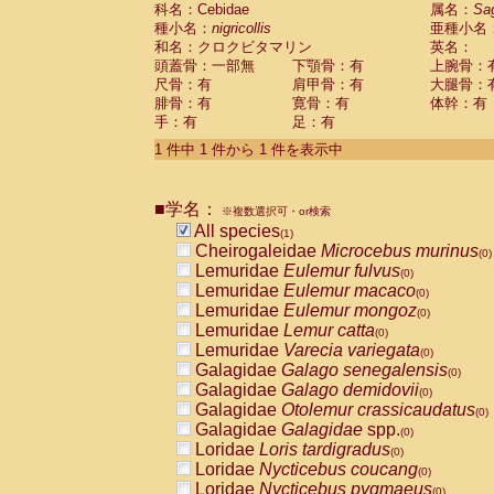
科名：Cebidae
Cebidae
Saguinus midas
属名：
Sa
(0)
種小名：
nigricollis
亜種小名
Cebidae
Saguinus mystax
(0)
和名：クロクビタマリン
英名：
Cebidae
Saguinus nigricollis
(1)
頭蓋骨：一部無
下顎骨：有
上腕骨：
Cebidae
Saguinus oedipus
(0)
尺骨：有
肩甲骨：有
大腿骨：
Cebidae
Saguinus weddelli
(0)
腓骨：有
寛骨：有
体幹：有
Cebidae
Saguinus
spp.
(0)
手：有
足：有
Cebidae
Aotus trivirgatus
(0)
Cebidae
Cebus albifrons
1 件中 1 件から 1 件を表示中
(0)
Cebidae
Cebus apella
(0)
Cebidae
Cebus capucinus
(0)
■学名：
Cebidae
Cebus nigrivittatus
※複数選択可・or検索
(0)
Cebidae
Cebus
spp.
All species
(0)
(1)
Cebidae
Saimiri boliviensis
Cheirogaleidae
Microcebus murinus
(0)
(0)
Cebidae
Saimiri sciureus
Lemuridae
Eulemur fulvus
(0)
(0)
Atelidae
Alouatta caraya
Lemuridae
Eulemur macaco
(0)
(0)
Atelidae
Alouatta fusca
Lemuridae
Eulemur mongoz
(0)
(0)
Atelidae
Alouatta seniculus
Lemuridae
Lemur catta
(0)
(0)
Atelidae
Alouatta
spp.
Lemuridae
Varecia variegata
(0)
(0)
Atelidae
Ateles belzebuth
Galagidae
Galago senegalensis
(0)
(0)
Atelidae
Ateles geoffroyi
Galagidae
Galago demidovii
(0)
(0)
Atelidae
Ateles paniscus
Galagidae
Otolemur crassicaudatus
(0)
(0)
Atelidae
Ateles
spp.
Galagidae
Galagidae
spp.
(0)
(0)
Atelidae
Lagothrix lagothricha
Loridae
Loris tardigradus
(0)
(0)
Atelidae
Lagothrix lagothricha cana
Loridae
Nycticebus coucang
(0)
(0)
Pitheciidae
Cacajao calvus rubicundu
Loridae
Nycticebus pygmaeus
(0)