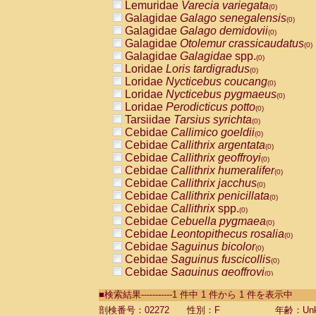
Lemuridae
Varecia variegata
(0)
Galagidae
Galago senegalensis
(0)
Galagidae
Galago demidovii
(0)
Galagidae
Otolemur crassicaudatus
(0)
Galagidae
Galagidae
spp.
(0)
Loridae
Loris tardigradus
(0)
Loridae
Nycticebus coucang
(0)
Loridae
Nycticebus pygmaeus
(0)
Loridae
Perodicticus potto
(0)
Tarsiidae
Tarsius syrichta
(0)
Cebidae
Callimico goeldii
(0)
Cebidae
Callithrix argentata
(0)
Cebidae
Callithrix geoffroyi
(0)
Cebidae
Callithrix humeralifer
(0)
Cebidae
Callithrix jacchus
(0)
Cebidae
Callithrix penicillata
(0)
Cebidae
Callithrix
spp.
(0)
Cebidae
Cebuella pygmaea
(0)
Cebidae
Leontopithecus rosalia
(0)
Cebidae
Saguinus bicolor
(0)
Cebidae
Saguinus fuscicollis
(0)
Cebidae
Saguinus geoffroyi
(0)
Cebidae
Saguinus imperator
(0)
■検索結果-----------1 件中 1 件から 1 件を表示中
Cebidae
Saguinus labiatus
(0)
Cebidae
Saguinus leucopus
剖検番号：02272
性別：F
年齢：Unk
(0)