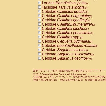
Loridae
Perodicticus potto
Cercopithecidae
Macaca assamensis
(0)
(
Tarsiidae
Tarsius syrichta
Cercopithecidae
Macaca brunnescen
(0)
Cebidae
Callimico goeldii
Cercopithecidae
Macaca cyclopis
(0)
(0)
Cebidae
Callithrix argentata
Cercopithecidae
Macaca fascicularis
(0)
(1
Cebidae
Callithrix geoffroyi
Cercopithecidae
Macaca fuscaca fusc
(0)
Cebidae
Callithrix humeralifer
Cercopithecidae
Macaca fuscata yaku
(0)
Cebidae
Callithrix jacchus
Cercopithecidae
Macaca fuscata
hybr
(0)
Cebidae
Callithrix penicillata
Cercopithecidae
Macaca maura
(0)
(0)
Cebidae
Callithrix
spp.
Cercopithecidae
Macaca mulatta
(0)
(1)
Cebidae
Cebuella pygmaea
Cercopithecidae
Macaca nemestrina
(0)
(0
Cebidae
Leontopithecus rosalia
Cercopithecidae
Macaca nigra
(0)
(0)
Cebidae
Saguinus bicolor
Cercopithecidae
Macaca radiata
(0)
(0)
Cebidae
Saguinus fuscicollis
Cercopithecidae
Macaca silenus
(0)
(0)
Cebidae
Saguinus geoffroyi
Cercopithecidae
Macaca sinica
(0)
(0)
Cebidae
Saguinus imperator
Cercopithecidae
Macaca sylvanus
(0)
(0)
Cebidae
Saguinus labiatus
Cercopithecidae
Macaca thibetana
(0)
(0)
Cebidae
Saguinus leucopus
Cercopithecidae
Macaca tonkeana
本データベース、並びに標本に関するお問い合わせはキュレーター・新宅勇太までお願い
(0)
(0)
© 2013 Japan Monkey Centre. All rights reserved.
Cebidae
Saguinus midas
Cercopithecidae
Macaca
hybrid
(0)
(0)
公益財団法人日本モンキーセンター 愛知県犬山市大字犬山字官林26番
Cebidae
Saguinus mystax
Cercopithecidae
Macaca
spp.
登録:平成19年5月31日 有効:令和4年5月30日 取扱責任者:綿貫宏
(0)
(0)
Cebidae
Saguinus nigricollis
Cercopithecidae
Allenopithecus nigrov
(1)
Cebidae
Saguinus oedipus
Cercopithecidae
Cercopithecus ascan
(0)
Cebidae
Saguinus weddelli
Cercopithecidae
Cercopithecus ascan
(0)
Cebidae
Saguinus
spp.
Cercopithecidae
Cercopithecus ceph
(0)
Cebidae
Aotus trivirgatus
Cercopithecidae
Cercopithecus diana
(0)
Cebidae
Cebus albifrons
Cercopithecidae
Cercopithecus hamly
(0)