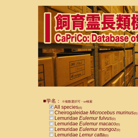
■学名：
※複数選択可・or検索
All species
(4)
Cheirogaleidae
Microcebus murinus
(0)
Lemuridae
Eulemur fulvus
(0)
Lemuridae
Eulemur macaco
(0)
Lemuridae
Eulemur mongoz
(0)
Lemuridae
Lemur catta
(0)