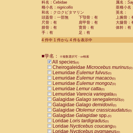
科名：Cebidae
属名：
Sa
Pitheciidae
Callicebus cupreus
(0)
種小名：
nigricollis
亜種小名
Pitheciidae
Callicebus donacophilus
(0
和名：クロクビタマリン
英名：
Pitheciidae
Callicebus moloch
(0)
頭蓋骨：一部無
下顎骨：有
上腕骨：
Pitheciidae
Callicebus torquatus
(0)
尺骨：有
肩甲骨：有
大腿骨：
Pitheciidae
Callicebus
spp.
(0)
腓骨：有
寛骨：有
体幹：有
Pitheciidae
Chiropotes satanas
(0)
手：有
足：有
Pitheciidae
Pithecia monachus
(0)
4 件中 1 件から 4 件を表示中
Pitheciidae
Pithecia pithecia
(0)
Cercopithecidae
Cercocebus agilis
(0)
Cercopithecidae
Cercocebus galeritus
■学名：
Cercopithecidae
Cercocebus torquatu
※複数選択可・or検索
All species
Cercopithecidae
Cercocebus torquatus
(4)
Cheirogaleidae
Microcebus murinus
Cercopithecidae
Cercocebus torquatu
(0)
Lemuridae
Eulemur fulvus
Cercopithecidae
Cercocebus
hybrid
(0)
(0)
Lemuridae
Eulemur macaco
Cercopithecidae
Cercocebus
spp.
(0)
(0)
Lemuridae
Eulemur mongoz
Cercopithecidae
Lophocebus albigen
(0)
Lemuridae
Lemur catta
Cercopithecidae
Papio anubis
(0)
(0)
Lemuridae
Varecia variegata
Cercopithecidae
Papio cynocephalus
(0)
(
Galagidae
Galago senegalensis
Cercopithecidae
Papio hamadryas
(0)
(0)
Galagidae
Galago demidovii
Cercopithecidae
Papio papio
(0)
(0)
Galagidae
Otolemur crassicaudatus
Cercopithecidae
Papio
spp.
(0)
(0)
Galagidae
Galagidae
spp.
Cercopithecidae
Mandrillus leucopha
(0)
Loridae
Loris tardigradus
Cercopithecidae
Mandrillus sphinx
(0)
(0)
Loridae
Nycticebus coucang
Cercopithecidae
Theropithecus gelad
(0)
Loridae
Nycticebus pygmaeus
Cercopithecidae
Macaca arctoides
(0)
(0)