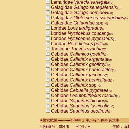
Lemuridae
Varecia variegata
(0)
Galagidae
Galago senegalensis
(0)
Galagidae
Galago demidovii
(0)
Galagidae
Otolemur crassicaudatus
(0)
Galagidae
Galagidae
spp.
(0)
Loridae
Loris tardigradus
(0)
Loridae
Nycticebus coucang
(0)
Loridae
Nycticebus pygmaeus
(0)
Loridae
Perodicticus potto
(0)
Tarsiidae
Tarsius syrichta
(0)
Cebidae
Callimico goeldii
(0)
Cebidae
Callithrix argentata
(0)
Cebidae
Callithrix geoffroyi
(0)
Cebidae
Callithrix humeralifer
(0)
Cebidae
Callithrix jacchus
(0)
Cebidae
Callithrix penicillata
(0)
Cebidae
Callithrix
spp.
(0)
Cebidae
Cebuella pygmaea
(0)
Cebidae
Leontopithecus rosalia
(0)
Cebidae
Saguinus bicolor
(0)
Cebidae
Saguinus fuscicollis
(0)
Cebidae
Saguinus geoffroyi
(0)
Cebidae
Saguinus imperator
(0)
■検索結果-----------4 件中 1 件から 4 件を表示中
Cebidae
Saguinus labiatus
(0)
Cebidae
Saguinus leucopus
剖検番号：00479
性別：F
年齢：Unk
(0)