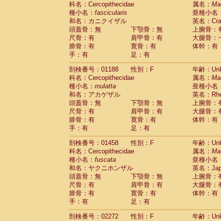
科名：Cercopithecidae
Cebidae
Saguinus midas
属名：
Ma
(0)
種小名：
fascicularis
亜種小名
Cebidae
Saguinus mystax
(0)
和名：カニクイザル
英名：Crab
Cebidae
Saguinus nigricollis
(1)
頭蓋骨：無
下顎骨：無
上腕骨：
Cebidae
Saguinus oedipus
(0)
尺骨：有
肩甲骨：有
大腿骨：
Cebidae
Saguinus weddelli
(0)
腓骨：有
寛骨：有
体幹：有
Cebidae
Saguinus
spp.
(0)
手：有
足：有
Cebidae
Aotus trivirgatus
(0)
Cebidae
Cebus albifrons
(0)
剖検番号：01188
性別：F
年齢：Unk
Cebidae
Cebus apella
科名：Cercopithecidae
(0)
属名：
Ma
Cebidae
Cebus capucinus
種小名：
mulatta
亜種小名
(0)
Cebidae
Cebus nigrivittatus
和名：アカゲザル
英名：Rhes
(0)
Cebidae
Cebus
spp.
頭蓋骨：無
下顎骨：無
上腕骨：
(0)
Cebidae
Saimiri boliviensis
尺骨：有
肩甲骨：有
大腿骨：
(0)
腓骨：有
Cebidae
Saimiri sciureus
寛骨：有
体幹：有
(0)
手：有
足：有
Atelidae
Alouatta caraya
(0)
Atelidae
Alouatta fusca
(0)
剖検番号：01458
性別：F
年齢：Unk
Atelidae
Alouatta seniculus
(0)
科名：Cercopithecidae
属名：
Ma
Atelidae
Alouatta
spp.
(0)
種小名：
fuscata
亜種小名
Atelidae
Ateles belzebuth
(0)
和名：ヤクニホンザル
英名：Japa
Atelidae
Ateles geoffroyi
(0)
頭蓋骨：無
下顎骨：無
上腕骨：
Atelidae
Ateles paniscus
(0)
尺骨：有
肩甲骨：有
大腿骨：
Atelidae
Ateles
spp.
腓骨：有
寛骨：有
(0)
体幹：有
Atelidae
Lagothrix lagothricha
手：有
足：有
(0)
Atelidae
Lagothrix lagothricha cana
(0)
剖検番号：02272
性別：F
年齢：Unk
Pitheciidae
Cacajao calvus rubicundu