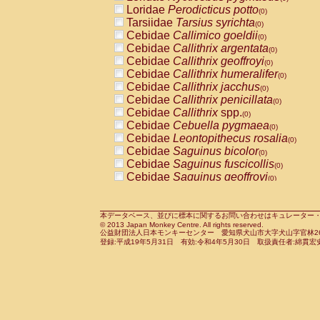
Pitheciidae
Callicebus cupreus
Loridae
Perodicticus potto
(0)
(0)
Pitheciidae
Callicebus donacophilus
Tarsiidae
Tarsius syrichta
(0
(0)
Pitheciidae
Callicebus moloch
Cebidae
Callimico goeldii
(0)
(0)
Pitheciidae
Callicebus torquatus
Cebidae
Callithrix argentata
(0)
(0)
Pitheciidae
Callicebus
spp.
Cebidae
Callithrix geoffroyi
(0)
(0)
Pitheciidae
Chiropotes satanas
Cebidae
Callithrix humeralifer
(0)
(0)
Pitheciidae
Pithecia monachus
Cebidae
Callithrix jacchus
(0)
(0)
Pitheciidae
Pithecia pithecia
Cebidae
Callithrix penicillata
(0)
(0)
Cercopithecidae
Cercocebus agilis
Cebidae
Callithrix
spp.
(0)
(0)
Cercopithecidae
Cercocebus galeritus
Cebidae
Cebuella pygmaea
(0)
Cercopithecidae
Cercocebus torquatu
Cebidae
Leontopithecus rosalia
(0)
Cercopithecidae
Cercocebus torquatus
Cebidae
Saguinus bicolor
(0)
Cercopithecidae
Cercocebus torquatu
Cebidae
Saguinus fuscicollis
(0)
Cercopithecidae
Cercocebus
hybrid
Cebidae
Saguinus geoffroyi
(0)
(0)
Cercopithecidae
Cercocebus
spp.
Cebidae
Saguinus imperator
(0)
(0)
Cercopithecidae
Lophocebus albigen
Cebidae
Saguinus labiatus
(0)
Cercopithecidae
Papio anubis
Cebidae
Saguinus leucopus
本データベース、並びに標本に関するお問い合わせはキュレーター・新宅勇太までお願い
(0)
(0)
© 2013 Japan Monkey Centre. All rights reserved.
Cercopithecidae
Papio cynocephalus
Cebidae
Saguinus midas
(
(0)
公益財団法人日本モンキーセンター 愛知県犬山市大字犬山字官林26番
Cercopithecidae
Papio hamadryas
Cebidae
Saguinus mystax
(0)
登録:平成19年5月31日 有効:令和4年5月30日 取扱責任者:綿貫宏
(0)
Cercopithecidae
Papio papio
Cebidae
Saguinus nigricollis
(0)
(1)
Cercopithecidae
Papio
spp.
Cebidae
Saguinus oedipus
(0)
(0)
Cercopithecidae
Mandrillus leucopha
Cebidae
Saguinus weddelli
(0)
Cercopithecidae
Mandrillus sphinx
Cebidae
Saguinus
spp.
(0)
(0)
Cercopithecidae
Theropithecus gelad
Cebidae
Aotus trivirgatus
(0)
Cercopithecidae
Macaca arctoides
Cebidae
Cebus albifrons
(0)
(0)