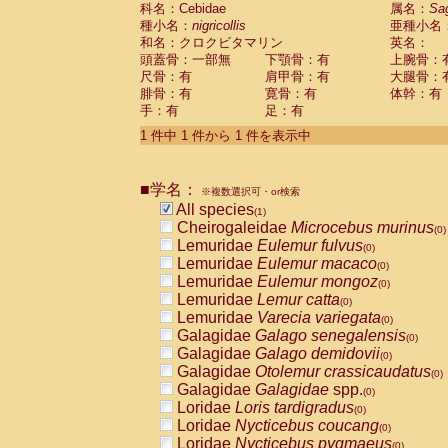
科名：Cebidae
Cebidae
Saguinus midas
属名：
Sa
(0)
種小名：
nigricollis
亜種小名
Cebidae
Saguinus mystax
(0)
和名：クロクビタマリン
英名：
Cebidae
Saguinus nigricollis
(1)
頭蓋骨：一部無
下顎骨：有
上腕骨：
Cebidae
Saguinus oedipus
(0)
尺骨：有
肩甲骨：有
大腿骨：
Cebidae
Saguinus weddelli
(0)
腓骨：有
寛骨：有
体幹：有
Cebidae
Saguinus
spp.
(0)
手：有
足：有
Cebidae
Aotus trivirgatus
(0)
Cebidae
Cebus albifrons
1 件中 1 件から 1 件を表示中
(0)
Cebidae
Cebus apella
(0)
Cebidae
Cebus capucinus
(0)
■学名：
Cebidae
Cebus nigrivittatus
※複数選択可・or検索
(0)
Cebidae
Cebus
spp.
All species
(0)
(1)
Cebidae
Saimiri boliviensis
Cheirogaleidae
Microcebus murinus
(0)
(0)
Cebidae
Saimiri sciureus
Lemuridae
Eulemur fulvus
(0)
(0)
Atelidae
Alouatta caraya
Lemuridae
Eulemur macaco
(0)
(0)
Atelidae
Alouatta fusca
Lemuridae
Eulemur mongoz
(0)
(0)
Atelidae
Alouatta seniculus
Lemuridae
Lemur catta
(0)
(0)
Atelidae
Alouatta
spp.
Lemuridae
Varecia variegata
(0)
(0)
Atelidae
Ateles belzebuth
Galagidae
Galago senegalensis
(0)
(0)
Atelidae
Ateles geoffroyi
Galagidae
Galago demidovii
(0)
(0)
Atelidae
Ateles paniscus
Galagidae
Otolemur crassicaudatus
(0)
(0)
Atelidae
Ateles
spp.
Galagidae
Galagidae
spp.
(0)
(0)
Atelidae
Lagothrix lagothricha
Loridae
Loris tardigradus
(0)
(0)
Atelidae
Lagothrix lagothricha cana
Loridae
Nycticebus coucang
(0)
(0)
Pitheciidae
Cacajao calvus rubicundu
Loridae
Nycticebus pygmaeus
(0)