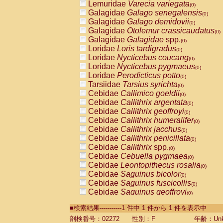
Lemuridae
Varecia variegata
(0)
Galagidae
Galago senegalensis
(0)
Galagidae
Galago demidovii
(0)
Galagidae
Otolemur crassicaudatus
(0)
Galagidae
Galagidae
spp.
(0)
Loridae
Loris tardigradus
(0)
Loridae
Nycticebus coucang
(0)
Loridae
Nycticebus pygmaeus
(0)
Loridae
Perodicticus potto
(0)
Tarsiidae
Tarsius syrichta
(0)
Cebidae
Callimico goeldii
(0)
Cebidae
Callithrix argentata
(0)
Cebidae
Callithrix geoffroyi
(0)
Cebidae
Callithrix humeralifer
(0)
Cebidae
Callithrix jacchus
(0)
Cebidae
Callithrix penicillata
(0)
Cebidae
Callithrix
spp.
(0)
Cebidae
Cebuella pygmaea
(0)
Cebidae
Leontopithecus rosalia
(0)
Cebidae
Saguinus bicolor
(0)
Cebidae
Saguinus fuscicollis
(0)
Cebidae
Saguinus geoffroyi
(0)
Cebidae
Saguinus imperator
(0)
■検索結果-----------1 件中 1 件から 1 件を表示中
Cebidae
Saguinus labiatus
(0)
Cebidae
Saguinus leucopus
剖検番号：02272
性別：F
年齢：Unk
(0)