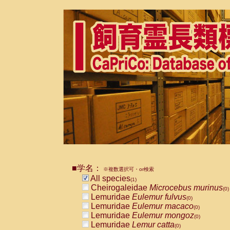
■学名：
※複数選択可・or検索
All species
(1)
Cheirogaleidae
Microcebus murinus
(0)
Lemuridae
Eulemur fulvus
(0)
Lemuridae
Eulemur macaco
(0)
Lemuridae
Eulemur mongoz
(0)
Lemuridae
Lemur catta
(0)