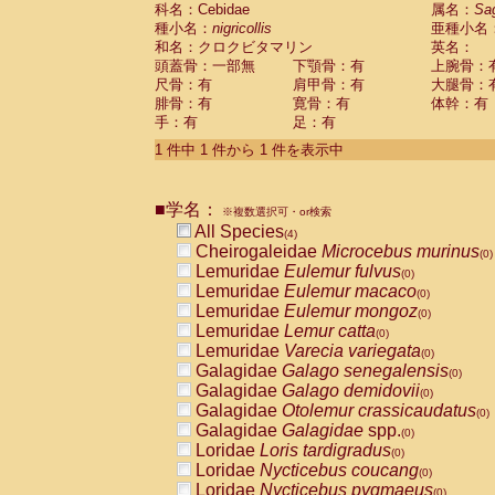
科名：Cebidae
Cebidae
Saguinus midas
属名：
Sa
(0)
種小名：
nigricollis
亜種小名
Cebidae
Saguinus mystax
(0)
和名：クロクビタマリン
英名：
Cebidae
Saguinus nigricollis
(1)
頭蓋骨：一部無
下顎骨：有
上腕骨：
Cebidae
Saguinus oedipus
(0)
尺骨：有
肩甲骨：有
大腿骨：
Cebidae
Saguinus weddelli
(0)
腓骨：有
寛骨：有
体幹：有
Cebidae
Saguinus
spp.
(0)
手：有
足：有
Cebidae
Aotus trivirgatus
(0)
Cebidae
Cebus albifrons
1 件中 1 件から 1 件を表示中
(0)
Cebidae
Cebus apella
(0)
Cebidae
Cebus capucinus
(0)
■学名：
Cebidae
Cebus nigrivittatus
※複数選択可・or検索
(0)
Cebidae
Cebus
spp.
All Species
(0)
(4)
Cebidae
Saimiri boliviensis
Cheirogaleidae
Microcebus murinus
(0)
(0)
Cebidae
Saimiri sciureus
Lemuridae
Eulemur fulvus
(0)
(0)
Atelidae
Alouatta caraya
Lemuridae
Eulemur macaco
(0)
(0)
Atelidae
Alouatta fusca
Lemuridae
Eulemur mongoz
(0)
(0)
Atelidae
Alouatta seniculus
Lemuridae
Lemur catta
(0)
(0)
Atelidae
Alouatta
spp.
Lemuridae
Varecia variegata
(0)
(0)
Atelidae
Ateles belzebuth
Galagidae
Galago senegalensis
(0)
(0)
Atelidae
Ateles geoffroyi
Galagidae
Galago demidovii
(0)
(0)
Atelidae
Ateles paniscus
Galagidae
Otolemur crassicaudatus
(0)
(0)
Atelidae
Ateles
spp.
Galagidae
Galagidae
spp.
(0)
(0)
Atelidae
Lagothrix lagothricha
Loridae
Loris tardigradus
(0)
(0)
Atelidae
Lagothrix lagothricha cana
Loridae
Nycticebus coucang
(0)
(0)
Pitheciidae
Cacajao calvus rubicundu
Loridae
Nycticebus pygmaeus
(0)