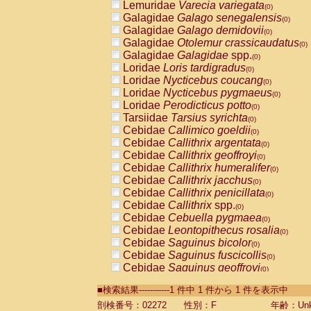
Lemuridae
Varecia variegata
(0)
Galagidae
Galago senegalensis
(0)
Galagidae
Galago demidovii
(0)
Galagidae
Otolemur crassicaudatus
(0)
Galagidae
Galagidae
spp.
(0)
Loridae
Loris tardigradus
(0)
Loridae
Nycticebus coucang
(0)
Loridae
Nycticebus pygmaeus
(0)
Loridae
Perodicticus potto
(0)
Tarsiidae
Tarsius syrichta
(0)
Cebidae
Callimico goeldii
(0)
Cebidae
Callithrix argentata
(0)
Cebidae
Callithrix geoffroyi
(0)
Cebidae
Callithrix humeralifer
(0)
Cebidae
Callithrix jacchus
(0)
Cebidae
Callithrix penicillata
(0)
Cebidae
Callithrix
spp.
(0)
Cebidae
Cebuella pygmaea
(0)
Cebidae
Leontopithecus rosalia
(0)
Cebidae
Saguinus bicolor
(0)
Cebidae
Saguinus fuscicollis
(0)
Cebidae
Saguinus geoffroyi
(0)
Cebidae
Saguinus imperator
(0)
■検索結果-----------1 件中 1 件から 1 件を表示中
Cebidae
Saguinus labiatus
(0)
Cebidae
Saguinus leucopus
剖検番号：02272
性別：F
年齢：Unk
(0)