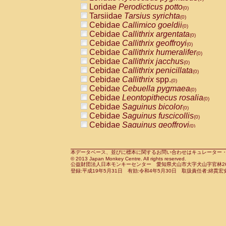
Pitheciidae
Callicebus cupreus
Loridae
Perodicticus potto
(0)
(0)
Pitheciidae
Callicebus donacophilus
Tarsiidae
Tarsius syrichta
(0
(0)
Pitheciidae
Callicebus moloch
Cebidae
Callimico goeldii
(0)
(0)
Pitheciidae
Callicebus torquatus
Cebidae
Callithrix argentata
(0)
(0)
Pitheciidae
Callicebus
spp.
Cebidae
Callithrix geoffroyi
(0)
(0)
Pitheciidae
Chiropotes satanas
Cebidae
Callithrix humeralifer
(0)
(0)
Pitheciidae
Pithecia monachus
Cebidae
Callithrix jacchus
(0)
(0)
Pitheciidae
Pithecia pithecia
Cebidae
Callithrix penicillata
(0)
(0)
Cercopithecidae
Cercocebus agilis
Cebidae
Callithrix
spp.
(0)
(0)
Cercopithecidae
Cercocebus galeritus
Cebidae
Cebuella pygmaea
(0)
Cercopithecidae
Cercocebus torquatu
Cebidae
Leontopithecus rosalia
(0)
Cercopithecidae
Cercocebus torquatus
Cebidae
Saguinus bicolor
(0)
Cercopithecidae
Cercocebus torquatu
Cebidae
Saguinus fuscicollis
(0)
Cercopithecidae
Cercocebus
hybrid
Cebidae
Saguinus geoffroyi
(0)
(0)
Cercopithecidae
Cercocebus
spp.
Cebidae
Saguinus imperator
(0)
(0)
Cercopithecidae
Lophocebus albigen
Cebidae
Saguinus labiatus
(0)
Cercopithecidae
Papio anubis
Cebidae
Saguinus leucopus
本データベース、並びに標本に関するお問い合わせはキュレーター・新宅勇太までお願い
(0)
(0)
© 2013 Japan Monkey Centre. All rights reserved.
Cercopithecidae
Papio cynocephalus
Cebidae
Saguinus midas
(
(0)
公益財団法人日本モンキーセンター 愛知県犬山市大字犬山字官林26番
Cercopithecidae
Papio hamadryas
Cebidae
Saguinus mystax
(0)
登録:平成19年5月31日 有効:令和4年5月30日 取扱責任者:綿貫宏
(0)
Cercopithecidae
Papio papio
Cebidae
Saguinus nigricollis
(0)
(1)
Cercopithecidae
Papio
spp.
Cebidae
Saguinus oedipus
(0)
(0)
Cercopithecidae
Mandrillus leucopha
Cebidae
Saguinus weddelli
(0)
Cercopithecidae
Mandrillus sphinx
Cebidae
Saguinus
spp.
(0)
(0)
Cercopithecidae
Theropithecus gelad
Cebidae
Aotus trivirgatus
(0)
Cercopithecidae
Macaca arctoides
Cebidae
Cebus albifrons
(0)
(0)