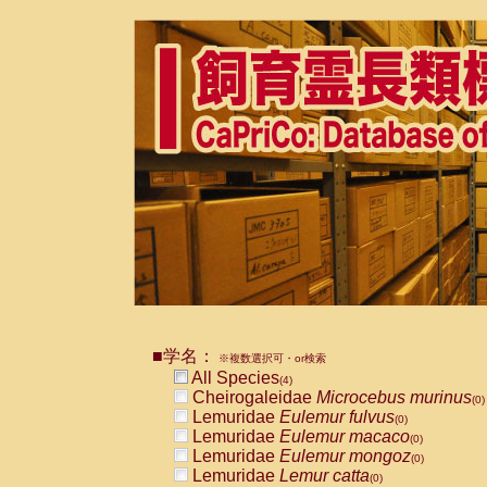
■学名：
※複数選択可・or検索
All Species
(4)
Cheirogaleidae
Microcebus murinus
(0)
Lemuridae
Eulemur fulvus
(0)
Lemuridae
Eulemur macaco
(0)
Lemuridae
Eulemur mongoz
(0)
Lemuridae
Lemur catta
(0)