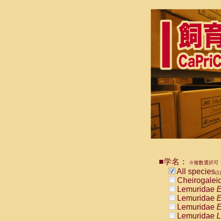
■学名：
※複数選択可・
All species
(1)
Cheirogalei
Lemuridae
E
Lemuridae
E
Lemuridae
E
Lemuridae
L