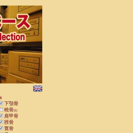
索
下顎骨
橈骨
(1)
肩甲骨
脛骨
寛骨