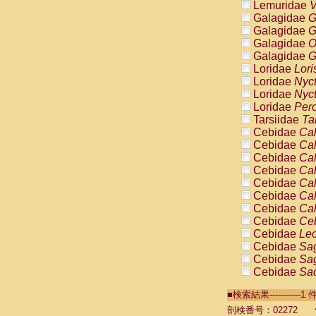
Lemuridae
V
Galagidae
G
Galagidae
G
Galagidae
O
Galagidae
G
Loridae
Lori
Loridae
Nyc
Loridae
Nyc
Loridae
Pero
Tarsiidae
Ta
Cebidae
Cal
Cebidae
Cal
Cebidae
Cal
Cebidae
Cal
Cebidae
Cal
Cebidae
Cal
Cebidae
Cal
Cebidae
Ce
Cebidae
Leo
Cebidae
Sag
Cebidae
Sag
Cebidae
Sag
Cebidae
Sag
■検索結果----------
Cebidae
Sag
Cebidae
Sa
剖検番号：02272