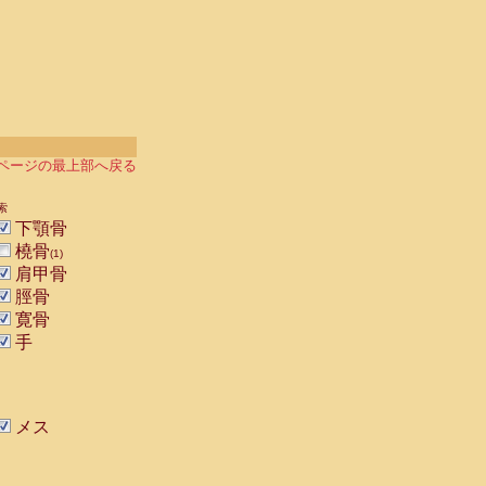
ページの最上部へ戻る
索
下顎骨
橈骨
(1)
肩甲骨
脛骨
寛骨
手
メス