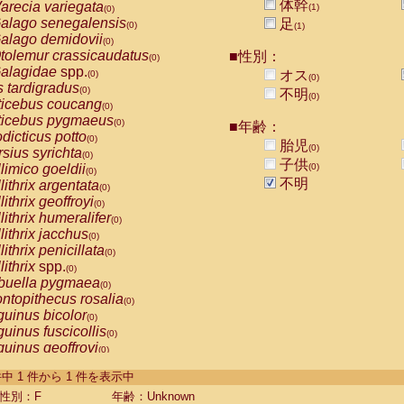
体幹
arecia variegata
(1)
(0)
alago senegalensis
足
(0)
(1)
alago demidovii
(0)
tolemur crassicaudatus
■性別：
(0)
alagidae
spp.
オス
(0)
(0)
s tardigradus
(0)
不明
(0)
ticebus coucang
(0)
ticebus pygmaeus
(0)
■年齢：
dicticus potto
(0)
胎児
(0)
rsius syrichta
(0)
子供
limico goeldii
(0)
(0)
不明
lithrix argentata
(0)
lithrix geoffroyi
(0)
lithrix humeralifer
(0)
lithrix jacchus
(0)
lithrix penicillata
(0)
lithrix
spp.
(0)
buella pygmaea
(0)
ntopithecus rosalia
(0)
uinus bicolor
(0)
uinus fuscicollis
(0)
uinus geoffroyi
(0)
uinus imperator
(0)
-1 件中 1 件から 1 件を表示中
uinus labiatus
(0)
guinus leucopus
性別：F
年齢：Unknown
(0)