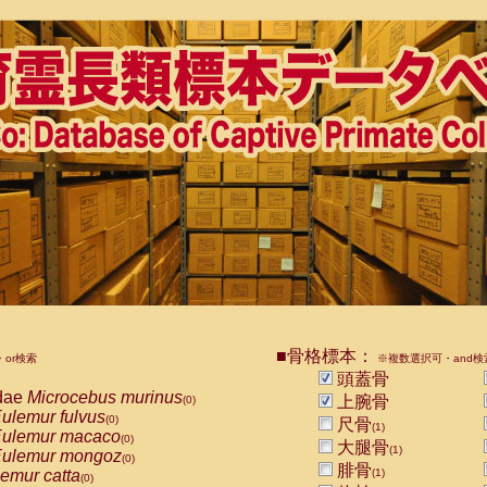
■骨格標本：
or検索
※複数選択可・and検
頭蓋骨
dae
Microcebus murinus
上腕骨
(0)
ulemur fulvus
(0)
尺骨
(1)
ulemur macaco
(0)
大腿骨
(1)
ulemur mongoz
(0)
腓骨
emur catta
(1)
(0)