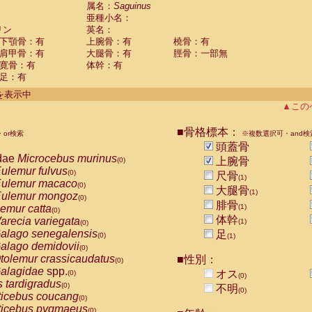
guinus midas
属名：
Saguinus
(0)
亜種小名：
guinus mystax
(0)
リン
英名：
uinus nigricollis
(1)
下顎骨：有
上腕骨：有
橈骨：有
guinus oedipus
(0)
肩甲骨：有
大腿骨：有
脛骨：一部無
uinus weddelli
(0)
寛骨：有
体幹：有
guinus
spp.
(0)
足：有
us trivirgatus
(0)
us albifrons
件を表示中
(0)
us apella
▲この
(0)
bus capucinus
(0)
us nigrivittatus
■骨格標本：
or検索
(0)
※複数選択可・and検
bus
spp.
頭蓋骨
(0)
miri boliviensis
dae
Microcebus murinus
(0)
上腕骨
(0)
miri sciureus
ulemur fulvus
(0)
(0)
尺骨
(1)
uatta caraya
ulemur macaco
(0)
(0)
大腿骨
(1)
uatta fusca
ulemur mongoz
(0)
(0)
腓骨
uatta seniculus
emur catta
(1)
(0)
(0)
uatta
spp.
体幹
arecia variegata
(0)
(1)
(0)
les belzebuth
alago senegalensis
足
(0)
(0)
(1)
les geoffroyi
alago demidovii
(0)
(0)
les paniscus
tolemur crassicaudatus
■性別：
(0)
(0)
les
spp.
alagidae
spp.
(0)
オス
(0)
(0)
othrix lagothricha
s tardigradus
(0)
(0)
不明
(0)
othrix lagothricha cana
ticebus coucang
(0)
(0)
Cacajao calvus rubicundus
ticebus pygmaeus
(0)
(0)