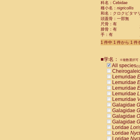
科名：Cebidae
Cebidae
Sa
種小名：
nigricollis
Cebidae
Sa
和名：クロクビタマ
Cebidae
Sag
頭蓋骨：一部無
Cebidae
Sa
尺骨：有
Cebidae
Sag
腓骨：有
Cebidae
Sa
手：有
Cebidae
Aot
Cebidae
Ceb
1 件中 1 件から 1 
Cebidae
Ceb
Cebidae
Ce
■学名：
Cebidae
Ceb
※複数選択可・
Cebidae
Ce
All species
(1)
Cebidae
Sai
Cheirogalei
Cebidae
Sai
Lemuridae
E
Atelidae
Alo
Lemuridae
E
Atelidae
Alo
Lemuridae
E
Atelidae
Alo
Lemuridae
L
Atelidae
Alo
Lemuridae
V
Atelidae
Ate
Galagidae
G
Atelidae
Ate
Galagidae
G
Atelidae
Ate
Galagidae
O
Atelidae
Ate
Galagidae
G
Atelidae
Lag
Loridae
Lori
Atelidae
Lag
Loridae
Nyc
Pitheciidae
Loridae
Nyc