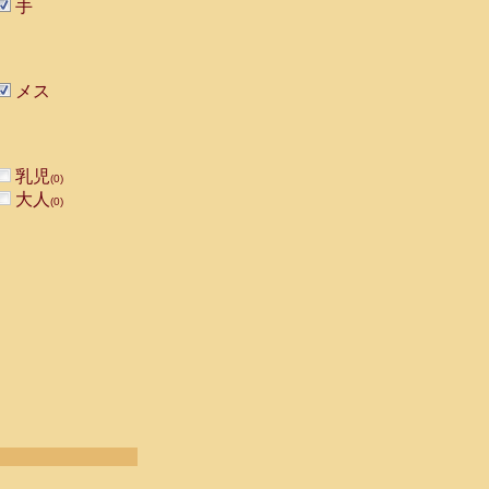
手
メス
乳児
(0)
大人
(0)