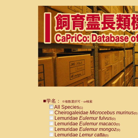
■学名：
※複数選択可・or検索
All Species
(1)
Cheirogaleidae
Microcebus murinus
(0)
Lemuridae
Eulemur fulvus
(0)
Lemuridae
Eulemur macaco
(0)
Lemuridae
Eulemur mongoz
(0)
Lemuridae
Lemur catta
(0)