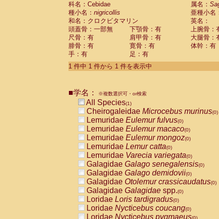
科名：Cebidae
Cebidae
Saguinus midas
属名：
Sa
(0)
種小名：
nigricollis
亜種小名
Cebidae
Saguinus mystax
(0)
和名：クロクビタマリン
英名：
Cebidae
Saguinus nigricollis
(1)
頭蓋骨：一部無
下顎骨：有
上腕骨：
Cebidae
Saguinus oedipus
(0)
尺骨：有
肩甲骨：有
大腿骨：
Cebidae
Saguinus weddelli
(0)
腓骨：有
寛骨：有
体幹：有
Cebidae
Saguinus
spp.
(0)
手：有
足：有
Cebidae
Aotus trivirgatus
(0)
Cebidae
Cebus albifrons
1 件中 1 件から 1 件を表示中
(0)
Cebidae
Cebus apella
(0)
Cebidae
Cebus capucinus
(0)
■学名：
Cebidae
Cebus nigrivittatus
※複数選択可・or検索
(0)
Cebidae
Cebus
spp.
All Species
(0)
(1)
Cebidae
Saimiri boliviensis
Cheirogaleidae
Microcebus murinus
(0)
(0)
Cebidae
Saimiri sciureus
Lemuridae
Eulemur fulvus
(0)
(0)
Atelidae
Alouatta caraya
Lemuridae
Eulemur macaco
(0)
(0)
Atelidae
Alouatta fusca
Lemuridae
Eulemur mongoz
(0)
(0)
Atelidae
Alouatta seniculus
Lemuridae
Lemur catta
(0)
(0)
Atelidae
Alouatta
spp.
Lemuridae
Varecia variegata
(0)
(0)
Atelidae
Ateles belzebuth
Galagidae
Galago senegalensis
(0)
(0)
Atelidae
Ateles geoffroyi
Galagidae
Galago demidovii
(0)
(0)
Atelidae
Ateles paniscus
Galagidae
Otolemur crassicaudatus
(0)
(0)
Atelidae
Ateles
spp.
Galagidae
Galagidae
spp.
(0)
(0)
Atelidae
Lagothrix lagothricha
Loridae
Loris tardigradus
(0)
(0)
Atelidae
Lagothrix lagothricha cana
Loridae
Nycticebus coucang
(0)
(0)
Pitheciidae
Cacajao calvus rubicundu
Loridae
Nycticebus pygmaeus
(0)