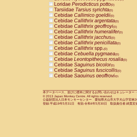
Pitheciidae
Callicebus cupreus
Loridae
Perodicticus potto
(0)
(0)
Pitheciidae
Callicebus donacophilus
Tarsiidae
Tarsius syrichta
(0
(0)
Pitheciidae
Callicebus moloch
Cebidae
Callimico goeldii
(0)
(0)
Pitheciidae
Callicebus torquatus
Cebidae
Callithrix argentata
(0)
(0)
Pitheciidae
Callicebus
spp.
Cebidae
Callithrix geoffroyi
(0)
(0)
Pitheciidae
Chiropotes satanas
Cebidae
Callithrix humeralifer
(0)
(0)
Pitheciidae
Pithecia monachus
Cebidae
Callithrix jacchus
(0)
(0)
Pitheciidae
Pithecia pithecia
Cebidae
Callithrix penicillata
(0)
(0)
Cercopithecidae
Cercocebus agilis
Cebidae
Callithrix
spp.
(0)
(0)
Cercopithecidae
Cercocebus galeritus
Cebidae
Cebuella pygmaea
(0)
Cercopithecidae
Cercocebus torquatu
Cebidae
Leontopithecus rosalia
(0)
Cercopithecidae
Cercocebus torquatus
Cebidae
Saguinus bicolor
(0)
Cercopithecidae
Cercocebus torquatu
Cebidae
Saguinus fuscicollis
(0)
Cercopithecidae
Cercocebus
hybrid
Cebidae
Saguinus geoffroyi
(0)
(0)
Cercopithecidae
Cercocebus
spp.
Cebidae
Saguinus imperator
(0)
(0)
Cercopithecidae
Lophocebus albigen
Cebidae
Saguinus labiatus
(0)
Cercopithecidae
Papio anubis
Cebidae
Saguinus leucopus
本データベース、並びに標本に関するお問い合わせはキュレーター・新宅勇太までお願い
(0)
(0)
© 2013 Japan Monkey Centre. All rights reserved.
Cercopithecidae
Papio cynocephalus
Cebidae
Saguinus midas
(
(0)
公益財団法人日本モンキーセンター 愛知県犬山市大字犬山字官林26番
Cercopithecidae
Papio hamadryas
Cebidae
Saguinus mystax
(0)
登録:平成19年5月31日 有効:令和4年5月30日 取扱責任者:綿貫宏
(0)
Cercopithecidae
Papio papio
Cebidae
Saguinus nigricollis
(0)
(1)
Cercopithecidae
Papio
spp.
Cebidae
Saguinus oedipus
(0)
(0)
Cercopithecidae
Mandrillus leucopha
Cebidae
Saguinus weddelli
(0)
Cercopithecidae
Mandrillus sphinx
Cebidae
Saguinus
spp.
(0)
(0)
Cercopithecidae
Theropithecus gelad
Cebidae
Aotus trivirgatus
(0)
Cercopithecidae
Macaca arctoides
Cebidae
Cebus albifrons
(0)
(0)