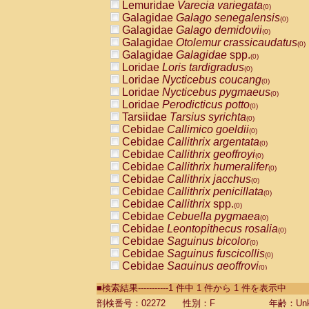
Lemuridae
Varecia variegata
(0)
Galagidae
Galago senegalensis
(0)
Galagidae
Galago demidovii
(0)
Galagidae
Otolemur crassicaudatus
(0)
Galagidae
Galagidae
spp.
(0)
Loridae
Loris tardigradus
(0)
Loridae
Nycticebus coucang
(0)
Loridae
Nycticebus pygmaeus
(0)
Loridae
Perodicticus potto
(0)
Tarsiidae
Tarsius syrichta
(0)
Cebidae
Callimico goeldii
(0)
Cebidae
Callithrix argentata
(0)
Cebidae
Callithrix geoffroyi
(0)
Cebidae
Callithrix humeralifer
(0)
Cebidae
Callithrix jacchus
(0)
Cebidae
Callithrix penicillata
(0)
Cebidae
Callithrix
spp.
(0)
Cebidae
Cebuella pygmaea
(0)
Cebidae
Leontopithecus rosalia
(0)
Cebidae
Saguinus bicolor
(0)
Cebidae
Saguinus fuscicollis
(0)
Cebidae
Saguinus geoffroyi
(0)
Cebidae
Saguinus imperator
(0)
■検索結果-----------1 件中 1 件から 1 件を表示中
Cebidae
Saguinus labiatus
(0)
Cebidae
Saguinus leucopus
剖検番号：02272
性別：F
年齢：Unk
(0)