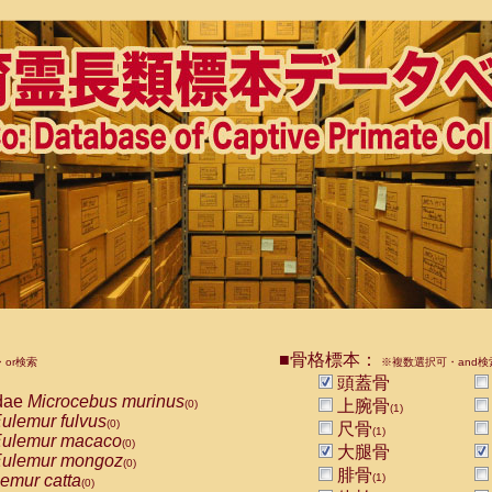
■骨格標本：
or検索
※複数選択可・and検
頭蓋骨
dae
Microcebus murinus
上腕骨
(0)
(1)
ulemur fulvus
(0)
尺骨
(1)
ulemur macaco
(0)
大腿骨
ulemur mongoz
(0)
腓骨
emur catta
(1)
(0)