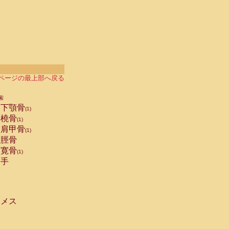
ページの最上部へ戻る
索
下顎骨
(1)
橈骨
(1)
肩甲骨
(1)
脛骨
寛骨
(1)
手
メス