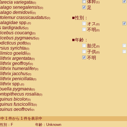
体幹
arecia variegata
(1)
(0)
alago senegalensis
足
(0)
alago demidovii
(0)
tolemur crassicaudatus
■性別：
(0)
alagidae
spp.
オス
(0)
(0)
s tardigradus
(0)
不明
(0)
ticebus coucang
(0)
ticebus pygmaeus
(0)
■年齢：
dicticus potto
(0)
胎児
(0)
rsius syrichta
(0)
子供
limico goeldii
(0)
(0)
不明
lithrix argentata
(0)
lithrix geoffroyi
(0)
lithrix humeralifer
(0)
lithrix jacchus
(0)
lithrix penicillata
(0)
lithrix
spp.
(0)
buella pygmaea
(0)
ntopithecus rosalia
(0)
uinus bicolor
(0)
uinus fuscicollis
(0)
uinus geoffroyi
(0)
uinus imperator
(0)
-1 件中 1 件から 1 件を表示中
uinus labiatus
(0)
guinus leucopus
性別：F
年齢：Unknown
(0)