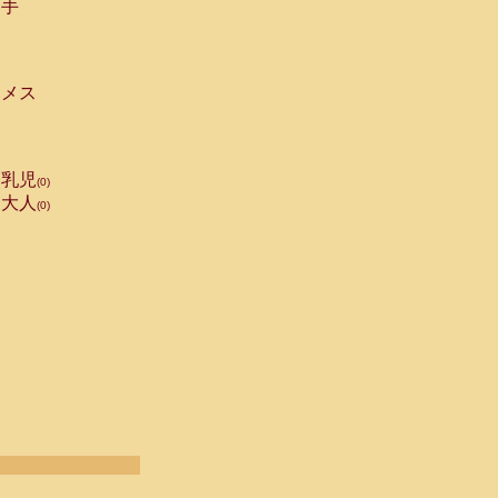
手
メス
乳児
(0)
大人
(0)