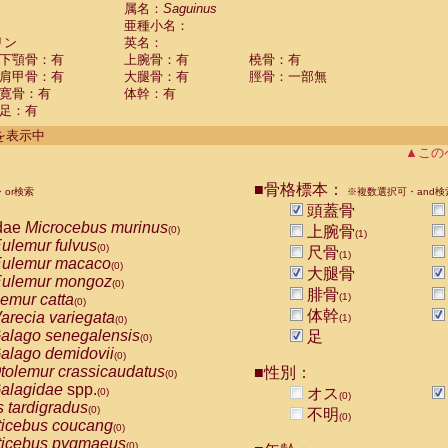
guinus midas
属名：
Saguinus
(0)
亜種小名：
guinus mystax
(0)
リン
英名：
uinus nigricollis
(1)
下顎骨：有
上腕骨：有
橈骨：有
guinus oedipus
(0)
肩甲骨：有
大腿骨：有
脛骨：一部無
uinus weddelli
(0)
寛骨：有
体幹：有
guinus
spp.
(0)
足：有
us trivirgatus
(0)
us albifrons
件を表示中
(0)
us apella
▲この
(0)
bus capucinus
(0)
us nigrivittatus
■骨格標本：
or検索
(0)
※複数選択可・and検
bus
spp.
頭蓋骨
(0)
miri boliviensis
dae
Microcebus murinus
(0)
上腕骨
(0)
(1)
miri sciureus
ulemur fulvus
(0)
(0)
尺骨
(1)
uatta caraya
ulemur macaco
(0)
(0)
大腿骨
uatta fusca
ulemur mongoz
(0)
(0)
腓骨
uatta seniculus
emur catta
(1)
(0)
(0)
uatta
spp.
体幹
arecia variegata
(0)
(1)
(0)
les belzebuth
alago senegalensis
足
(0)
(0)
les geoffroyi
alago demidovii
(0)
(0)
les paniscus
tolemur crassicaudatus
■性別：
(0)
(0)
les
spp.
alagidae
spp.
(0)
オス
(0)
(0)
othrix lagothricha
s tardigradus
(0)
(0)
不明
(0)
othrix lagothricha cana
ticebus coucang
(0)
(0)
Cacajao calvus rubicundus
ticebus pygmaeus
(0)
(0)