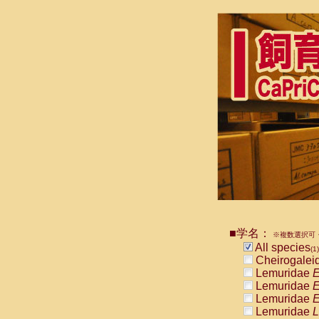
■学名：
※複数選択可・
All species
(1)
Cheirogalei
Lemuridae
E
Lemuridae
E
Lemuridae
E
Lemuridae
L