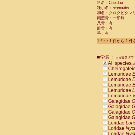
科名：Cebidae
Cebidae
Sa
種小名：
nigricollis
Cebidae
Sa
和名：クロクビタマ
Cebidae
Sag
頭蓋骨：一部無
Cebidae
Sa
尺骨：有
Cebidae
Sag
腓骨：有
Cebidae
Sa
手：有
Cebidae
Aot
Cebidae
Ceb
1 件中 1 件から 1 
Cebidae
Ceb
Cebidae
Ce
■学名：
Cebidae
Ceb
※複数選択可・
Cebidae
Ce
All species
(1)
Cebidae
Sai
Cheirogalei
Cebidae
Sai
Lemuridae
E
Atelidae
Alo
Lemuridae
E
Atelidae
Alo
Lemuridae
E
Atelidae
Alo
Lemuridae
L
Atelidae
Alo
Lemuridae
V
Atelidae
Ate
Galagidae
G
Atelidae
Ate
Galagidae
G
Atelidae
Ate
Galagidae
O
Atelidae
Ate
Galagidae
G
Atelidae
Lag
Loridae
Lori
Atelidae
Lag
Loridae
Nyc
Pitheciidae
Loridae
Nyc