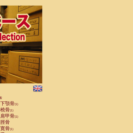
索
下顎骨
(1)
橈骨
(1)
肩甲骨
(1)
脛骨
寛骨
(1)