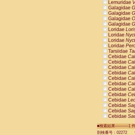
Lemuridae
V
Galagidae
G
Galagidae
G
Galagidae
O
Galagidae
G
Loridae
Lori
Loridae
Nyc
Loridae
Nyc
Loridae
Pero
Tarsiidae
Ta
Cebidae
Cal
Cebidae
Cal
Cebidae
Cal
Cebidae
Cal
Cebidae
Cal
Cebidae
Cal
Cebidae
Cal
Cebidae
Ce
Cebidae
Leo
Cebidae
Sag
Cebidae
Sag
Cebidae
Sag
Cebidae
Sag
■検索結果----------
Cebidae
Sag
Cebidae
Sa
剖検番号：02272