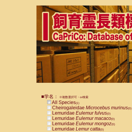
■学名：
※複数選択可・or検索
All Species
(1)
Cheirogaleidae
Microcebus murinus
(0)
Lemuridae
Eulemur fulvus
(0)
Lemuridae
Eulemur macaco
(0)
Lemuridae
Eulemur mongoz
(0)
Lemuridae
Lemur catta
(0)