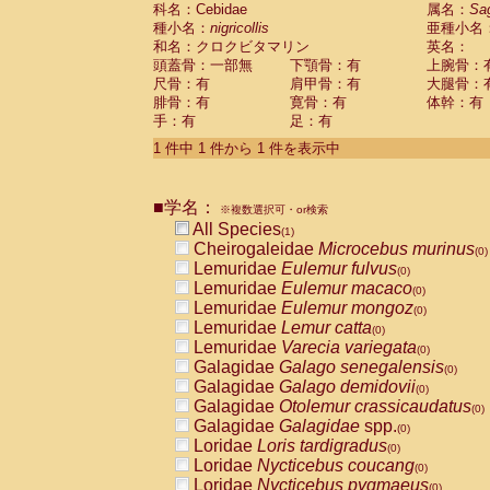
科名：Cebidae
Cebidae
Saguinus midas
属名：
Sa
(0)
種小名：
nigricollis
亜種小名
Cebidae
Saguinus mystax
(0)
和名：クロクビタマリン
英名：
Cebidae
Saguinus nigricollis
(1)
頭蓋骨：一部無
下顎骨：有
上腕骨：
Cebidae
Saguinus oedipus
(0)
尺骨：有
肩甲骨：有
大腿骨：
Cebidae
Saguinus weddelli
(0)
腓骨：有
寛骨：有
体幹：有
Cebidae
Saguinus
spp.
(0)
手：有
足：有
Cebidae
Aotus trivirgatus
(0)
Cebidae
Cebus albifrons
1 件中 1 件から 1 件を表示中
(0)
Cebidae
Cebus apella
(0)
Cebidae
Cebus capucinus
(0)
■学名：
Cebidae
Cebus nigrivittatus
※複数選択可・or検索
(0)
Cebidae
Cebus
spp.
All Species
(0)
(1)
Cebidae
Saimiri boliviensis
Cheirogaleidae
Microcebus murinus
(0)
(0)
Cebidae
Saimiri sciureus
Lemuridae
Eulemur fulvus
(0)
(0)
Atelidae
Alouatta caraya
Lemuridae
Eulemur macaco
(0)
(0)
Atelidae
Alouatta fusca
Lemuridae
Eulemur mongoz
(0)
(0)
Atelidae
Alouatta seniculus
Lemuridae
Lemur catta
(0)
(0)
Atelidae
Alouatta
spp.
Lemuridae
Varecia variegata
(0)
(0)
Atelidae
Ateles belzebuth
Galagidae
Galago senegalensis
(0)
(0)
Atelidae
Ateles geoffroyi
Galagidae
Galago demidovii
(0)
(0)
Atelidae
Ateles paniscus
Galagidae
Otolemur crassicaudatus
(0)
(0)
Atelidae
Ateles
spp.
Galagidae
Galagidae
spp.
(0)
(0)
Atelidae
Lagothrix lagothricha
Loridae
Loris tardigradus
(0)
(0)
Atelidae
Lagothrix lagothricha cana
Loridae
Nycticebus coucang
(0)
(0)
Pitheciidae
Cacajao calvus rubicundu
Loridae
Nycticebus pygmaeus
(0)