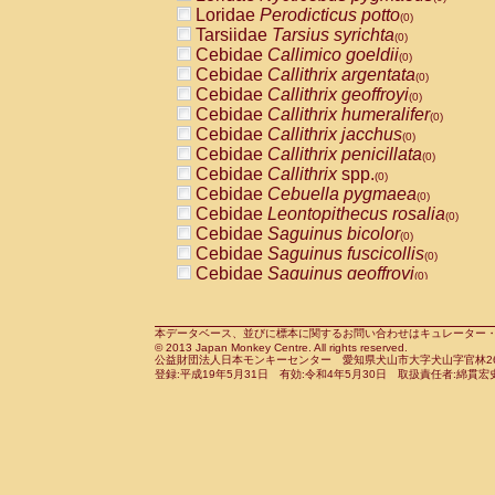
Pitheciidae
Callicebus cupreus
Loridae
Perodicticus potto
(0)
(0)
Pitheciidae
Callicebus donacophilus
Tarsiidae
Tarsius syrichta
(0
(0)
Pitheciidae
Callicebus moloch
Cebidae
Callimico goeldii
(0)
(0)
Pitheciidae
Callicebus torquatus
Cebidae
Callithrix argentata
(0)
(0)
Pitheciidae
Callicebus
spp.
Cebidae
Callithrix geoffroyi
(0)
(0)
Pitheciidae
Chiropotes satanas
Cebidae
Callithrix humeralifer
(0)
(0)
Pitheciidae
Pithecia monachus
Cebidae
Callithrix jacchus
(0)
(0)
Pitheciidae
Pithecia pithecia
Cebidae
Callithrix penicillata
(0)
(0)
Cercopithecidae
Cercocebus agilis
Cebidae
Callithrix
spp.
(0)
(0)
Cercopithecidae
Cercocebus galeritus
Cebidae
Cebuella pygmaea
(0)
Cercopithecidae
Cercocebus torquatu
Cebidae
Leontopithecus rosalia
(0)
Cercopithecidae
Cercocebus torquatus
Cebidae
Saguinus bicolor
(0)
Cercopithecidae
Cercocebus torquatu
Cebidae
Saguinus fuscicollis
(0)
Cercopithecidae
Cercocebus
hybrid
Cebidae
Saguinus geoffroyi
(0)
(0)
Cercopithecidae
Cercocebus
spp.
Cebidae
Saguinus imperator
(0)
(0)
Cercopithecidae
Lophocebus albigen
Cebidae
Saguinus labiatus
(0)
Cercopithecidae
Papio anubis
Cebidae
Saguinus leucopus
本データベース、並びに標本に関するお問い合わせはキュレーター・新宅勇太までお願い
(0)
(0)
© 2013 Japan Monkey Centre. All rights reserved.
Cercopithecidae
Papio cynocephalus
Cebidae
Saguinus midas
(
(0)
公益財団法人日本モンキーセンター 愛知県犬山市大字犬山字官林26番
Cercopithecidae
Papio hamadryas
Cebidae
Saguinus mystax
(0)
登録:平成19年5月31日 有効:令和4年5月30日 取扱責任者:綿貫宏
(0)
Cercopithecidae
Papio papio
Cebidae
Saguinus nigricollis
(0)
(1)
Cercopithecidae
Papio
spp.
Cebidae
Saguinus oedipus
(0)
(0)
Cercopithecidae
Mandrillus leucopha
Cebidae
Saguinus weddelli
(0)
Cercopithecidae
Mandrillus sphinx
Cebidae
Saguinus
spp.
(0)
(0)
Cercopithecidae
Theropithecus gelad
Cebidae
Aotus trivirgatus
(0)
Cercopithecidae
Macaca arctoides
Cebidae
Cebus albifrons
(0)
(0)