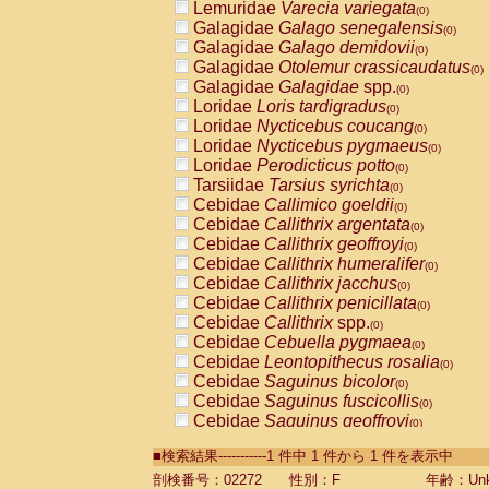
Lemuridae
Varecia variegata
(0)
Galagidae
Galago senegalensis
(0)
Galagidae
Galago demidovii
(0)
Galagidae
Otolemur crassicaudatus
(0)
Galagidae
Galagidae
spp.
(0)
Loridae
Loris tardigradus
(0)
Loridae
Nycticebus coucang
(0)
Loridae
Nycticebus pygmaeus
(0)
Loridae
Perodicticus potto
(0)
Tarsiidae
Tarsius syrichta
(0)
Cebidae
Callimico goeldii
(0)
Cebidae
Callithrix argentata
(0)
Cebidae
Callithrix geoffroyi
(0)
Cebidae
Callithrix humeralifer
(0)
Cebidae
Callithrix jacchus
(0)
Cebidae
Callithrix penicillata
(0)
Cebidae
Callithrix
spp.
(0)
Cebidae
Cebuella pygmaea
(0)
Cebidae
Leontopithecus rosalia
(0)
Cebidae
Saguinus bicolor
(0)
Cebidae
Saguinus fuscicollis
(0)
Cebidae
Saguinus geoffroyi
(0)
Cebidae
Saguinus imperator
(0)
■検索結果-----------1 件中 1 件から 1 件を表示中
Cebidae
Saguinus labiatus
(0)
Cebidae
Saguinus leucopus
剖検番号：02272
性別：F
年齢：Unk
(0)