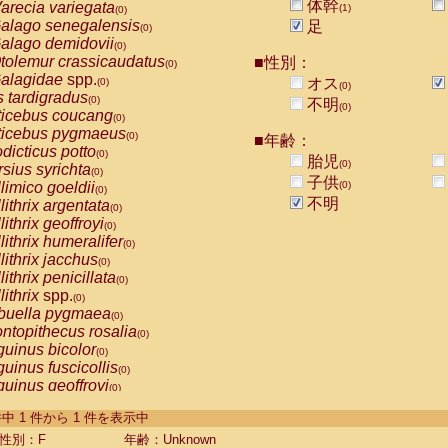
体幹
arecia variegata
(1)
(0)
alago senegalensis
足
(0)
alago demidovii
(0)
tolemur crassicaudatus
■性別：
(0)
alagidae
spp.
オス
(0)
(0)
s tardigradus
(0)
不明
(0)
ticebus coucang
(0)
ticebus pygmaeus
(0)
■年齢：
dicticus potto
(0)
胎児
(0)
rsius syrichta
(0)
子供
limico goeldii
(0)
(0)
不明
lithrix argentata
(0)
lithrix geoffroyi
(0)
lithrix humeralifer
(0)
lithrix jacchus
(0)
lithrix penicillata
(0)
lithrix
spp.
(0)
buella pygmaea
(0)
ntopithecus rosalia
(0)
uinus bicolor
(0)
uinus fuscicollis
(0)
uinus geoffroyi
(0)
uinus imperator
(0)
-1 件中 1 件から 1 件を表示中
uinus labiatus
(0)
guinus leucopus
性別：F
年齢：Unknown
(0)