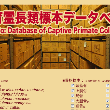
■骨格標本：
or検索
※複数選択可・and検
頭蓋骨
)
dae
Microcebus murinus
上腕骨
(0)
ulemur fulvus
(0)
尺骨
ulemur macaco
(0)
大腿骨
(1)
ulemur mongoz
(0)
腓骨
emur catta
(1)
(0)