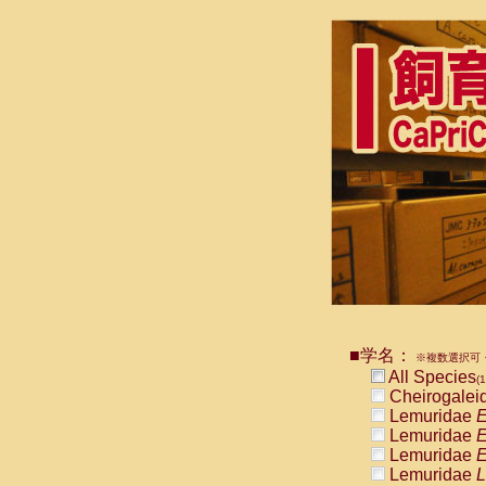
■学名：
※複数選択可・
All Species
(1
Cheirogalei
Lemuridae
E
Lemuridae
E
Lemuridae
E
Lemuridae
L