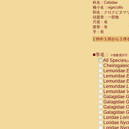
科名：Cebidae
Cebidae
Sa
種小名：
nigricollis
Cebidae
Sa
和名：クロクビタマ
Cebidae
Sag
頭蓋骨：一部無
Cebidae
Sa
尺骨：有
Cebidae
Sag
腓骨：有
Cebidae
Sa
手：有
Cebidae
Aot
Cebidae
Ceb
1 件中 1 件から 1 
Cebidae
Ceb
Cebidae
Ce
■学名：
Cebidae
Ceb
※複数選択可・
Cebidae
Ce
All Species
(1
Cebidae
Sai
Cheirogalei
Cebidae
Sai
Lemuridae
E
Atelidae
Alo
Lemuridae
E
Atelidae
Alo
Lemuridae
E
Atelidae
Alo
Lemuridae
L
Atelidae
Alo
Lemuridae
V
Atelidae
Ate
Galagidae
G
Atelidae
Ate
Galagidae
G
Atelidae
Ate
Galagidae
O
Atelidae
Ate
Galagidae
G
Atelidae
Lag
Loridae
Lori
Atelidae
Lag
Loridae
Nyc
Pitheciidae
Loridae
Nyc