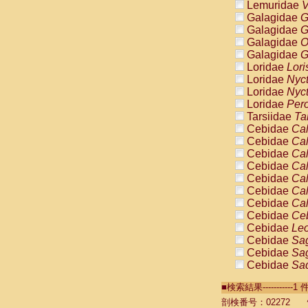
Lemuridae
V
Galagidae
G
Galagidae
G
Galagidae
O
Galagidae
G
Loridae
Lori
Loridae
Nyc
Loridae
Nyc
Loridae
Pero
Tarsiidae
Ta
Cebidae
Cal
Cebidae
Cal
Cebidae
Cal
Cebidae
Cal
Cebidae
Cal
Cebidae
Cal
Cebidae
Cal
Cebidae
Ce
Cebidae
Leo
Cebidae
Sag
Cebidae
Sag
Cebidae
Sag
Cebidae
Sag
■検索結果----------
Cebidae
Sag
Cebidae
Sa
剖検番号：02272