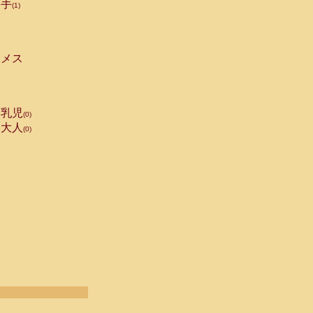
手
(1)
メス
乳児
(0)
大人
(0)