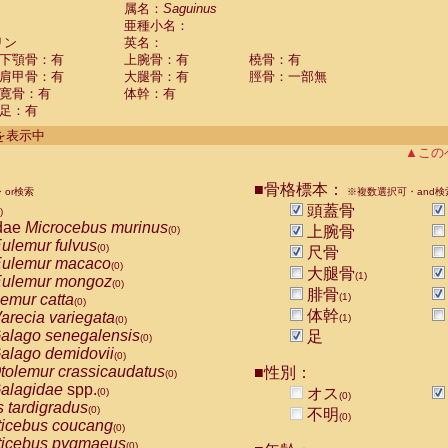
guinus midas
属名：
Saguinus
(0)
亜種小名：
guinus mystax
(0)
リン
英名：
uinus nigricollis
(1)
下顎骨：有
上腕骨：有
橈骨：有
guinus oedipus
(0)
肩甲骨：有
大腿骨：有
脛骨：一部無
uinus weddelli
(0)
寛骨：有
体幹：有
guinus
spp.
(0)
足：有
us trivirgatus
(0)
us albifrons
件を表示中
(0)
us apella
▲この
(0)
bus capucinus
(0)
us nigrivittatus
■骨格標本：
or検索
(0)
※複数選択可・and検
bus
spp.
頭蓋骨
(0)
)
miri boliviensis
dae
Microcebus murinus
(0)
上腕骨
(0)
miri sciureus
ulemur fulvus
(0)
(0)
尺骨
uatta caraya
ulemur macaco
(0)
(0)
大腿骨
(1)
uatta fusca
ulemur mongoz
(0)
(0)
腓骨
uatta seniculus
emur catta
(1)
(0)
(0)
uatta
spp.
体幹
arecia variegata
(0)
(1)
(0)
les belzebuth
alago senegalensis
足
(0)
(0)
les geoffroyi
alago demidovii
(0)
(0)
les paniscus
tolemur crassicaudatus
■性別：
(0)
(0)
les
spp.
alagidae
spp.
(0)
オス
(0)
(0)
othrix lagothricha
s tardigradus
(0)
(0)
不明
(0)
othrix lagothricha cana
ticebus coucang
(0)
(0)
Cacajao calvus rubicundus
ticebus pygmaeus
(0)
(0)