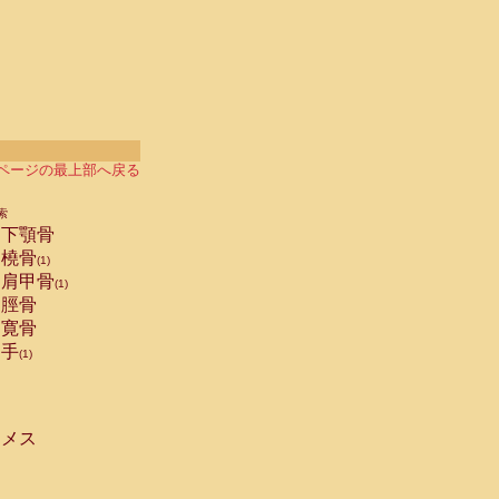
ページの最上部へ戻る
索
下顎骨
橈骨
(1)
肩甲骨
(1)
脛骨
寛骨
手
(1)
メス