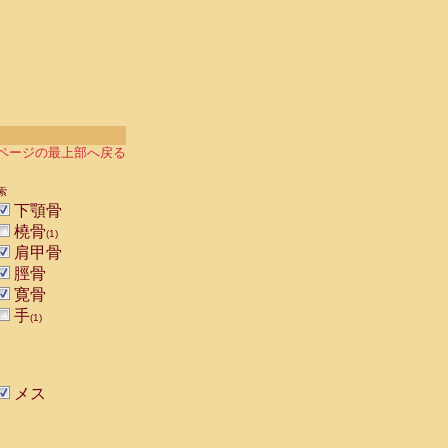
ページの最上部へ戻る
索
下顎骨
橈骨
(1)
肩甲骨
脛骨
寛骨
手
(1)
メス