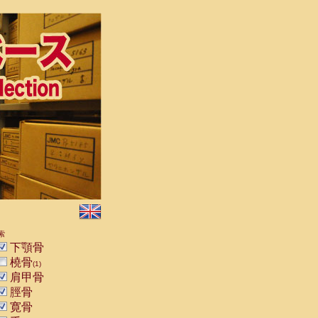
索
下顎骨
橈骨
(1)
肩甲骨
脛骨
寛骨