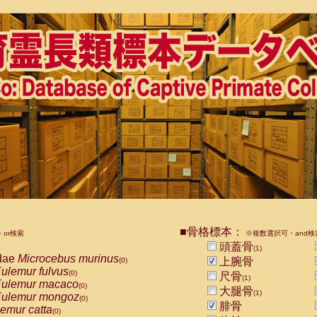
■骨格標本：
or検索
※複数選択可・and検
頭蓋骨
(1)
dae
Microcebus murinus
上腕骨
(0)
ulemur fulvus
(0)
尺骨
(1)
ulemur macaco
(0)
大腿骨
(1)
ulemur mongoz
(0)
腓骨
emur catta
(0)