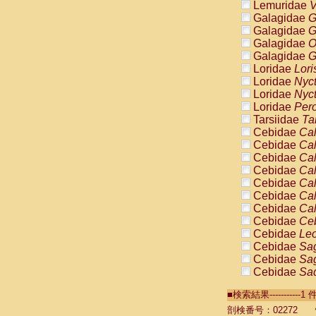
Lemuridae
V
Galagidae
G
Galagidae
G
Galagidae
O
Galagidae
G
Loridae
Lori
Loridae
Nyc
Loridae
Nyc
Loridae
Pero
Tarsiidae
Ta
Cebidae
Cal
Cebidae
Cal
Cebidae
Cal
Cebidae
Cal
Cebidae
Cal
Cebidae
Cal
Cebidae
Cal
Cebidae
Ce
Cebidae
Leo
Cebidae
Sag
Cebidae
Sag
Cebidae
Sag
Cebidae
Sag
■検索結果----------
Cebidae
Sag
Cebidae
Sa
剖検番号：02272