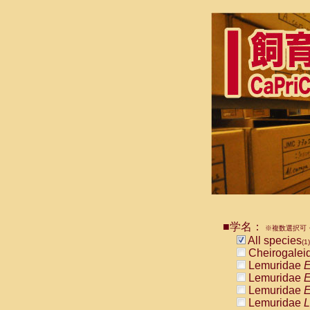
■学名：
※複数選択可・
All species
(1)
Cheirogalei
Lemuridae
E
Lemuridae
E
Lemuridae
E
Lemuridae
L