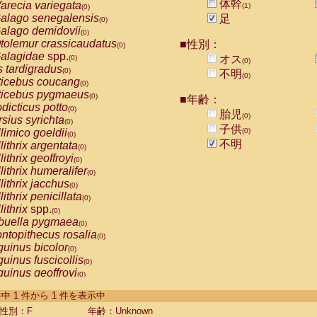
体幹
arecia variegata
(1)
(0)
alago senegalensis
足
(0)
alago demidovii
(0)
tolemur crassicaudatus
■性別：
(0)
alagidae
spp.
オス
(0)
(0)
s tardigradus
(0)
不明
(0)
ticebus coucang
(0)
ticebus pygmaeus
(0)
■年齢：
dicticus potto
(0)
胎児
(0)
rsius syrichta
(0)
子供
limico goeldii
(0)
(0)
不明
lithrix argentata
(0)
lithrix geoffroyi
(0)
lithrix humeralifer
(0)
lithrix jacchus
(0)
lithrix penicillata
(0)
lithrix
spp.
(0)
buella pygmaea
(0)
ntopithecus rosalia
(0)
uinus bicolor
(0)
uinus fuscicollis
(0)
uinus geoffroyi
(0)
uinus imperator
(0)
-1 件中 1 件から 1 件を表示中
uinus labiatus
(0)
guinus leucopus
性別：F
年齢：Unknown
(0)