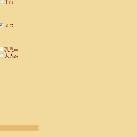
手
(1)
メス
乳児
(0)
大人
(0)