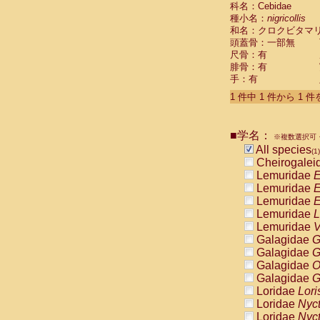
科名：Cebidae
Cebidae
Sa
種小名：
nigricollis
Cebidae
Sa
和名：クロクビタマ
Cebidae
Sag
頭蓋骨：一部無
Cebidae
Sa
尺骨：有
Cebidae
Sag
腓骨：有
Cebidae
Sa
手：有
Cebidae
Aot
Cebidae
Ceb
1 件中 1 件から 1 
Cebidae
Ceb
Cebidae
Ce
■学名：
Cebidae
Ceb
※複数選択可・
Cebidae
Ce
All species
(1)
Cebidae
Sai
Cheirogalei
Cebidae
Sai
Lemuridae
E
Atelidae
Alo
Lemuridae
E
Atelidae
Alo
Lemuridae
E
Atelidae
Alo
Lemuridae
L
Atelidae
Alo
Lemuridae
V
Atelidae
Ate
Galagidae
G
Atelidae
Ate
Galagidae
G
Atelidae
Ate
Galagidae
O
Atelidae
Ate
Galagidae
G
Atelidae
Lag
Loridae
Lori
Atelidae
Lag
Loridae
Nyc
Pitheciidae
Loridae
Nyc