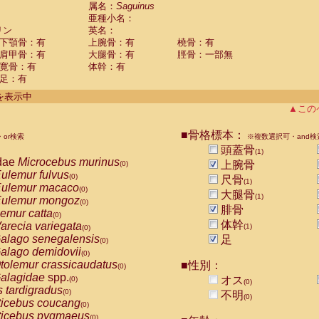
guinus midas
属名：
Saguinus
(0)
亜種小名：
guinus mystax
(0)
リン
英名：
uinus nigricollis
(1)
下顎骨：有
上腕骨：有
橈骨：有
guinus oedipus
(0)
肩甲骨：有
大腿骨：有
脛骨：一部無
uinus weddelli
(0)
寛骨：有
体幹：有
guinus
spp.
(0)
足：有
us trivirgatus
(0)
us albifrons
件を表示中
(0)
us apella
▲この
(0)
bus capucinus
(0)
us nigrivittatus
■骨格標本：
or検索
(0)
※複数選択可・and検
bus
spp.
頭蓋骨
(0)
(1)
miri boliviensis
dae
Microcebus murinus
(0)
上腕骨
(0)
miri sciureus
ulemur fulvus
(0)
(0)
尺骨
(1)
uatta caraya
ulemur macaco
(0)
(0)
大腿骨
(1)
uatta fusca
ulemur mongoz
(0)
(0)
腓骨
uatta seniculus
emur catta
(0)
(0)
uatta
spp.
体幹
arecia variegata
(0)
(1)
(0)
les belzebuth
alago senegalensis
足
(0)
(0)
les geoffroyi
alago demidovii
(0)
(0)
les paniscus
tolemur crassicaudatus
■性別：
(0)
(0)
les
spp.
alagidae
spp.
(0)
オス
(0)
(0)
othrix lagothricha
s tardigradus
(0)
(0)
不明
(0)
othrix lagothricha cana
ticebus coucang
(0)
(0)
Cacajao calvus rubicundus
ticebus pygmaeus
(0)
(0)