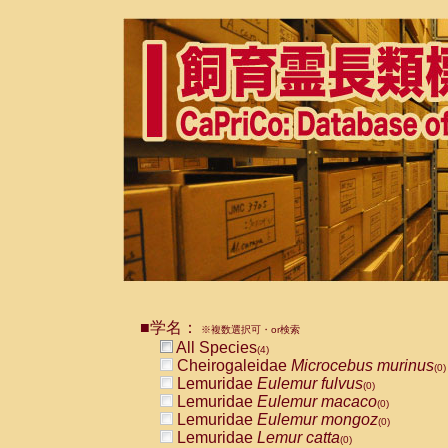
■学名：
※複数選択可・or検索
All Species
(4)
Cheirogaleidae
Microcebus murinus
(0)
Lemuridae
Eulemur fulvus
(0)
Lemuridae
Eulemur macaco
(0)
Lemuridae
Eulemur mongoz
(0)
Lemuridae
Lemur catta
(0)