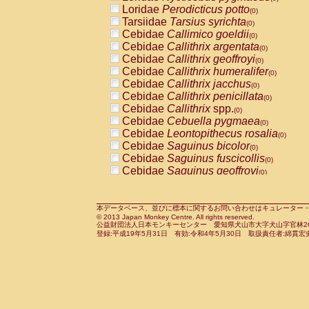
Pitheciidae
Callicebus cupreus
Loridae
Perodicticus potto
(0)
(0)
Pitheciidae
Callicebus donacophilus
Tarsiidae
Tarsius syrichta
(0
(0)
Pitheciidae
Callicebus moloch
Cebidae
Callimico goeldii
(0)
(0)
Pitheciidae
Callicebus torquatus
Cebidae
Callithrix argentata
(0)
(0)
Pitheciidae
Callicebus
spp.
Cebidae
Callithrix geoffroyi
(0)
(0)
Pitheciidae
Chiropotes satanas
Cebidae
Callithrix humeralifer
(0)
(0)
Pitheciidae
Pithecia monachus
Cebidae
Callithrix jacchus
(0)
(0)
Pitheciidae
Pithecia pithecia
Cebidae
Callithrix penicillata
(0)
(0)
Cercopithecidae
Cercocebus agilis
Cebidae
Callithrix
spp.
(0)
(0)
Cercopithecidae
Cercocebus galeritus
Cebidae
Cebuella pygmaea
(0)
Cercopithecidae
Cercocebus torquatu
Cebidae
Leontopithecus rosalia
(0)
Cercopithecidae
Cercocebus torquatus
Cebidae
Saguinus bicolor
(0)
Cercopithecidae
Cercocebus torquatu
Cebidae
Saguinus fuscicollis
(0)
Cercopithecidae
Cercocebus
hybrid
Cebidae
Saguinus geoffroyi
(0)
(0)
Cercopithecidae
Cercocebus
spp.
Cebidae
Saguinus imperator
(0)
(0)
Cercopithecidae
Lophocebus albigen
Cebidae
Saguinus labiatus
(0)
Cercopithecidae
Papio anubis
Cebidae
Saguinus leucopus
本データベース、並びに標本に関するお問い合わせはキュレーター・新宅勇太までお願い
(0)
(0)
© 2013 Japan Monkey Centre. All rights reserved.
Cercopithecidae
Papio cynocephalus
Cebidae
Saguinus midas
(
(0)
公益財団法人日本モンキーセンター 愛知県犬山市大字犬山字官林26番
Cercopithecidae
Papio hamadryas
Cebidae
Saguinus mystax
(0)
登録:平成19年5月31日 有効:令和4年5月30日 取扱責任者:綿貫宏
(0)
Cercopithecidae
Papio papio
Cebidae
Saguinus nigricollis
(0)
(1)
Cercopithecidae
Papio
spp.
Cebidae
Saguinus oedipus
(0)
(0)
Cercopithecidae
Mandrillus leucopha
Cebidae
Saguinus weddelli
(0)
Cercopithecidae
Mandrillus sphinx
Cebidae
Saguinus
spp.
(0)
(0)
Cercopithecidae
Theropithecus gelad
Cebidae
Aotus trivirgatus
(0)
Cercopithecidae
Macaca arctoides
Cebidae
Cebus albifrons
(0)
(0)