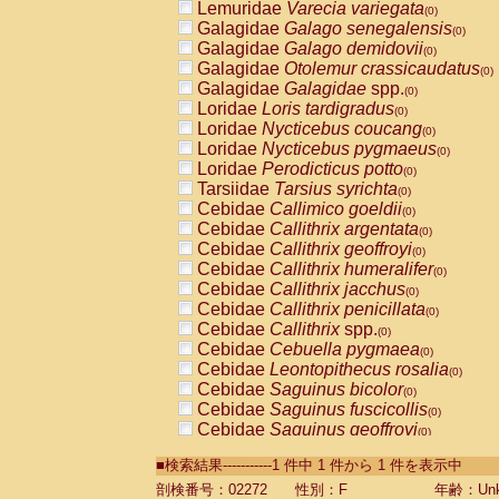
Lemuridae
Varecia variegata
(0)
Galagidae
Galago senegalensis
(0)
Galagidae
Galago demidovii
(0)
Galagidae
Otolemur crassicaudatus
(0)
Galagidae
Galagidae
spp.
(0)
Loridae
Loris tardigradus
(0)
Loridae
Nycticebus coucang
(0)
Loridae
Nycticebus pygmaeus
(0)
Loridae
Perodicticus potto
(0)
Tarsiidae
Tarsius syrichta
(0)
Cebidae
Callimico goeldii
(0)
Cebidae
Callithrix argentata
(0)
Cebidae
Callithrix geoffroyi
(0)
Cebidae
Callithrix humeralifer
(0)
Cebidae
Callithrix jacchus
(0)
Cebidae
Callithrix penicillata
(0)
Cebidae
Callithrix
spp.
(0)
Cebidae
Cebuella pygmaea
(0)
Cebidae
Leontopithecus rosalia
(0)
Cebidae
Saguinus bicolor
(0)
Cebidae
Saguinus fuscicollis
(0)
Cebidae
Saguinus geoffroyi
(0)
Cebidae
Saguinus imperator
(0)
■検索結果-----------1 件中 1 件から 1 件を表示中
Cebidae
Saguinus labiatus
(0)
Cebidae
Saguinus leucopus
剖検番号：02272
性別：F
年齢：Unk
(0)