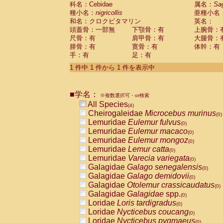
科名：Cebidae
Cebidae
Saguinus midas
属名：
Sa
(0)
種小名：
nigricollis
亜種小名
Cebidae
Saguinus mystax
(0)
和名：クロクビタマリン
英名：
Cebidae
Saguinus nigricollis
(1)
頭蓋骨：一部無
下顎骨：有
上腕骨：
Cebidae
Saguinus oedipus
(0)
尺骨：有
肩甲骨：有
大腿骨：
Cebidae
Saguinus weddelli
(0)
腓骨：有
寛骨：有
体幹：有
Cebidae
Saguinus
spp.
(0)
手：有
足：有
Cebidae
Aotus trivirgatus
(0)
Cebidae
Cebus albifrons
1 件中 1 件から 1 件を表示中
(0)
Cebidae
Cebus apella
(0)
Cebidae
Cebus capucinus
(0)
■学名：
Cebidae
Cebus nigrivittatus
※複数選択可・or検索
(0)
Cebidae
Cebus
spp.
All Species
(0)
(4)
Cebidae
Saimiri boliviensis
Cheirogaleidae
Microcebus murinus
(0)
(0)
Cebidae
Saimiri sciureus
Lemuridae
Eulemur fulvus
(0)
(0)
Atelidae
Alouatta caraya
Lemuridae
Eulemur macaco
(0)
(0)
Atelidae
Alouatta fusca
Lemuridae
Eulemur mongoz
(0)
(0)
Atelidae
Alouatta seniculus
Lemuridae
Lemur catta
(0)
(0)
Atelidae
Alouatta
spp.
Lemuridae
Varecia variegata
(0)
(0)
Atelidae
Ateles belzebuth
Galagidae
Galago senegalensis
(0)
(0)
Atelidae
Ateles geoffroyi
Galagidae
Galago demidovii
(0)
(0)
Atelidae
Ateles paniscus
Galagidae
Otolemur crassicaudatus
(0)
(0)
Atelidae
Ateles
spp.
Galagidae
Galagidae
spp.
(0)
(0)
Atelidae
Lagothrix lagothricha
Loridae
Loris tardigradus
(0)
(0)
Atelidae
Lagothrix lagothricha cana
Loridae
Nycticebus coucang
(0)
(0)
Pitheciidae
Cacajao calvus rubicundu
Loridae
Nycticebus pygmaeus
(0)