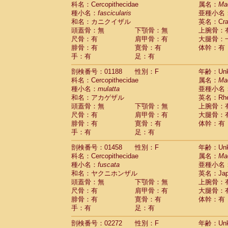
科名：Cercopithecidae
Cebidae
Saguinus midas
属名：
Ma
(0)
種小名：
fascicularis
亜種小名
Cebidae
Saguinus mystax
(0)
和名：カニクイザル
英名：Crab
Cebidae
Saguinus nigricollis
(1)
頭蓋骨：無
下顎骨：無
上腕骨：
Cebidae
Saguinus oedipus
(0)
尺骨：有
肩甲骨：有
大腿骨：
Cebidae
Saguinus weddelli
(0)
腓骨：有
寛骨：有
体幹：有
Cebidae
Saguinus
spp.
(0)
手：有
足：有
Cebidae
Aotus trivirgatus
(0)
Cebidae
Cebus albifrons
(0)
剖検番号：01188
性別：F
年齢：Unk
Cebidae
Cebus apella
科名：Cercopithecidae
(0)
属名：
Ma
Cebidae
Cebus capucinus
種小名：
mulatta
亜種小名
(0)
Cebidae
Cebus nigrivittatus
和名：アカゲザル
英名：Rhes
(0)
Cebidae
Cebus
spp.
頭蓋骨：無
下顎骨：無
上腕骨：
(0)
Cebidae
Saimiri boliviensis
尺骨：有
肩甲骨：有
大腿骨：
(0)
腓骨：有
Cebidae
Saimiri sciureus
寛骨：有
体幹：有
(0)
手：有
足：有
Atelidae
Alouatta caraya
(0)
Atelidae
Alouatta fusca
(0)
剖検番号：01458
性別：F
年齢：Unk
Atelidae
Alouatta seniculus
(0)
科名：Cercopithecidae
属名：
Ma
Atelidae
Alouatta
spp.
(0)
種小名：
fuscata
亜種小名
Atelidae
Ateles belzebuth
(0)
和名：ヤクニホンザル
英名：Japa
Atelidae
Ateles geoffroyi
(0)
頭蓋骨：無
下顎骨：無
上腕骨：
Atelidae
Ateles paniscus
(0)
尺骨：有
肩甲骨：有
大腿骨：
Atelidae
Ateles
spp.
腓骨：有
寛骨：有
(0)
体幹：有
Atelidae
Lagothrix lagothricha
手：有
足：有
(0)
Atelidae
Lagothrix lagothricha cana
(0)
剖検番号：02272
性別：F
年齢：Unk
Pitheciidae
Cacajao calvus rubicundu