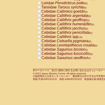
Loridae
Perodicticus potto
Cercopithecidae
Macaca assamensis
(0)
(
Tarsiidae
Tarsius syrichta
Cercopithecidae
Macaca brunnescen
(0)
Cebidae
Callimico goeldii
Cercopithecidae
Macaca cyclopis
(0)
(0)
Cebidae
Callithrix argentata
Cercopithecidae
Macaca fascicularis
(0)
(1
Cebidae
Callithrix geoffroyi
Cercopithecidae
Macaca fuscaca fusc
(0)
Cebidae
Callithrix humeralifer
Cercopithecidae
Macaca fuscata yaku
(0)
Cebidae
Callithrix jacchus
Cercopithecidae
Macaca fuscata
hybr
(0)
Cebidae
Callithrix penicillata
Cercopithecidae
Macaca maura
(0)
(0)
Cebidae
Callithrix
spp.
Cercopithecidae
Macaca mulatta
(0)
(1)
Cebidae
Cebuella pygmaea
Cercopithecidae
Macaca nemestrina
(0)
(0
Cebidae
Leontopithecus rosalia
Cercopithecidae
Macaca nigra
(0)
(0)
Cebidae
Saguinus bicolor
Cercopithecidae
Macaca radiata
(0)
(0)
Cebidae
Saguinus fuscicollis
Cercopithecidae
Macaca silenus
(0)
(0)
Cebidae
Saguinus geoffroyi
Cercopithecidae
Macaca sinica
(0)
(0)
Cebidae
Saguinus imperator
Cercopithecidae
Macaca sylvanus
(0)
(0)
Cebidae
Saguinus labiatus
Cercopithecidae
Macaca thibetana
(0)
(0)
Cebidae
Saguinus leucopus
Cercopithecidae
Macaca tonkeana
本データベース、並びに標本に関するお問い合わせはキュレーター・新宅勇太までお願い
(0)
(0)
© 2013 Japan Monkey Centre. All rights reserved.
Cebidae
Saguinus midas
Cercopithecidae
Macaca
hybrid
(0)
(0)
公益財団法人日本モンキーセンター 愛知県犬山市大字犬山字官林26番
Cebidae
Saguinus mystax
Cercopithecidae
Macaca
spp.
登録:平成19年5月31日 有効:令和4年5月30日 取扱責任者:綿貫宏
(0)
(0)
Cebidae
Saguinus nigricollis
Cercopithecidae
Allenopithecus nigrov
(1)
Cebidae
Saguinus oedipus
Cercopithecidae
Cercopithecus ascan
(0)
Cebidae
Saguinus weddelli
Cercopithecidae
Cercopithecus ascan
(0)
Cebidae
Saguinus
spp.
Cercopithecidae
Cercopithecus ceph
(0)
Cebidae
Aotus trivirgatus
Cercopithecidae
Cercopithecus diana
(0)
Cebidae
Cebus albifrons
Cercopithecidae
Cercopithecus hamly
(0)