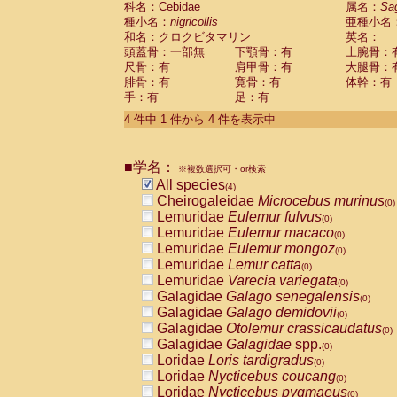
科名：Cebidae
属名：
Sa
Pitheciidae
Callicebus cupreus
(0)
種小名：
nigricollis
亜種小名
Pitheciidae
Callicebus donacophilus
(0
和名：クロクビタマリン
英名：
Pitheciidae
Callicebus moloch
(0)
頭蓋骨：一部無
下顎骨：有
上腕骨：
Pitheciidae
Callicebus torquatus
(0)
尺骨：有
肩甲骨：有
大腿骨：
Pitheciidae
Callicebus
spp.
(0)
腓骨：有
寛骨：有
体幹：有
Pitheciidae
Chiropotes satanas
(0)
手：有
足：有
Pitheciidae
Pithecia monachus
(0)
4 件中 1 件から 4 件を表示中
Pitheciidae
Pithecia pithecia
(0)
Cercopithecidae
Cercocebus agilis
(0)
Cercopithecidae
Cercocebus galeritus
■学名：
Cercopithecidae
Cercocebus torquatu
※複数選択可・or検索
All species
Cercopithecidae
Cercocebus torquatus
(4)
Cheirogaleidae
Microcebus murinus
Cercopithecidae
Cercocebus torquatu
(0)
Lemuridae
Eulemur fulvus
Cercopithecidae
Cercocebus
hybrid
(0)
(0)
Lemuridae
Eulemur macaco
Cercopithecidae
Cercocebus
spp.
(0)
(0)
Lemuridae
Eulemur mongoz
Cercopithecidae
Lophocebus albigen
(0)
Lemuridae
Lemur catta
Cercopithecidae
Papio anubis
(0)
(0)
Lemuridae
Varecia variegata
Cercopithecidae
Papio cynocephalus
(0)
(
Galagidae
Galago senegalensis
Cercopithecidae
Papio hamadryas
(0)
(0)
Galagidae
Galago demidovii
Cercopithecidae
Papio papio
(0)
(0)
Galagidae
Otolemur crassicaudatus
Cercopithecidae
Papio
spp.
(0)
(0)
Galagidae
Galagidae
spp.
Cercopithecidae
Mandrillus leucopha
(0)
Loridae
Loris tardigradus
Cercopithecidae
Mandrillus sphinx
(0)
(0)
Loridae
Nycticebus coucang
Cercopithecidae
Theropithecus gelad
(0)
Loridae
Nycticebus pygmaeus
Cercopithecidae
Macaca arctoides
(0)
(0)