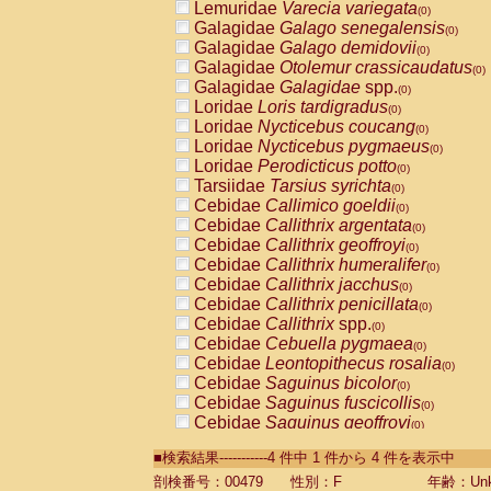
Lemuridae
Varecia variegata
(0)
Galagidae
Galago senegalensis
(0)
Galagidae
Galago demidovii
(0)
Galagidae
Otolemur crassicaudatus
(0)
Galagidae
Galagidae
spp.
(0)
Loridae
Loris tardigradus
(0)
Loridae
Nycticebus coucang
(0)
Loridae
Nycticebus pygmaeus
(0)
Loridae
Perodicticus potto
(0)
Tarsiidae
Tarsius syrichta
(0)
Cebidae
Callimico goeldii
(0)
Cebidae
Callithrix argentata
(0)
Cebidae
Callithrix geoffroyi
(0)
Cebidae
Callithrix humeralifer
(0)
Cebidae
Callithrix jacchus
(0)
Cebidae
Callithrix penicillata
(0)
Cebidae
Callithrix
spp.
(0)
Cebidae
Cebuella pygmaea
(0)
Cebidae
Leontopithecus rosalia
(0)
Cebidae
Saguinus bicolor
(0)
Cebidae
Saguinus fuscicollis
(0)
Cebidae
Saguinus geoffroyi
(0)
Cebidae
Saguinus imperator
(0)
■検索結果-----------4 件中 1 件から 4 件を表示中
Cebidae
Saguinus labiatus
(0)
Cebidae
Saguinus leucopus
剖検番号：00479
性別：F
年齢：Unk
(0)