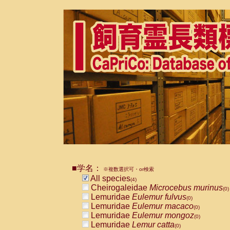
■学名：
※複数選択可・or検索
All species
(4)
Cheirogaleidae
Microcebus murinus
(0)
Lemuridae
Eulemur fulvus
(0)
Lemuridae
Eulemur macaco
(0)
Lemuridae
Eulemur mongoz
(0)
Lemuridae
Lemur catta
(0)