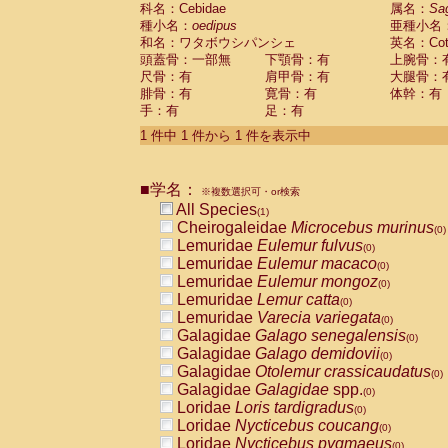
科名：Cebidae
Cebidae
Saguinus midas
属名：
Sa
(0)
種小名：
oedipus
亜種小名
Cebidae
Saguinus mystax
(0)
和名：ワタボウシパンシェ
英名：Cotto
Cebidae
Saguinus nigricollis
(0)
頭蓋骨：一部無
下顎骨：有
上腕骨：
Cebidae
Saguinus oedipus
(1)
尺骨：有
肩甲骨：有
大腿骨：
Cebidae
Saguinus weddelli
(0)
腓骨：有
寛骨：有
体幹：有
Cebidae
Saguinus
spp.
(0)
手：有
足：有
Cebidae
Aotus trivirgatus
(0)
Cebidae
Cebus albifrons
1 件中 1 件から 1 件を表示中
(0)
Cebidae
Cebus apella
(0)
Cebidae
Cebus capucinus
(0)
■学名：
Cebidae
Cebus nigrivittatus
※複数選択可・or検索
(0)
Cebidae
Cebus
spp.
All Species
(0)
(1)
Cebidae
Saimiri boliviensis
Cheirogaleidae
Microcebus murinus
(0)
(0)
Cebidae
Saimiri sciureus
Lemuridae
Eulemur fulvus
(0)
(0)
Atelidae
Alouatta caraya
Lemuridae
Eulemur macaco
(0)
(0)
Atelidae
Alouatta fusca
Lemuridae
Eulemur mongoz
(0)
(0)
Atelidae
Alouatta seniculus
Lemuridae
Lemur catta
(0)
(0)
Atelidae
Alouatta
spp.
Lemuridae
Varecia variegata
(0)
(0)
Atelidae
Ateles belzebuth
Galagidae
Galago senegalensis
(0)
(0)
Atelidae
Ateles geoffroyi
Galagidae
Galago demidovii
(0)
(0)
Atelidae
Ateles paniscus
Galagidae
Otolemur crassicaudatus
(0)
(0)
Atelidae
Ateles
spp.
Galagidae
Galagidae
spp.
(0)
(0)
Atelidae
Lagothrix lagothricha
Loridae
Loris tardigradus
(0)
(0)
Atelidae
Lagothrix lagothricha cana
Loridae
Nycticebus coucang
(0)
(0)
Pitheciidae
Cacajao calvus rubicundu
Loridae
Nycticebus pygmaeus
(0)