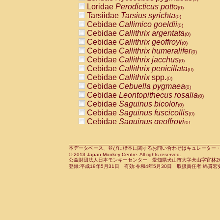
Pitheciidae
Callicebus cupreus
Loridae
Perodicticus potto
(0)
(0)
Pitheciidae
Callicebus donacophilus
Tarsiidae
Tarsius syrichta
(0
(0)
Pitheciidae
Callicebus moloch
Cebidae
Callimico goeldii
(0)
(0)
Pitheciidae
Callicebus torquatus
Cebidae
Callithrix argentata
(0)
(0)
Pitheciidae
Callicebus
spp.
Cebidae
Callithrix geoffroyi
(0)
(0)
Pitheciidae
Chiropotes satanas
Cebidae
Callithrix humeralifer
(0)
(0)
Pitheciidae
Pithecia monachus
Cebidae
Callithrix jacchus
(0)
(0)
Pitheciidae
Pithecia pithecia
Cebidae
Callithrix penicillata
(0)
(0)
Cercopithecidae
Cercocebus agilis
Cebidae
Callithrix
spp.
(0)
(0)
Cercopithecidae
Cercocebus galeritus
Cebidae
Cebuella pygmaea
(0)
Cercopithecidae
Cercocebus torquatu
Cebidae
Leontopithecus rosalia
(0)
Cercopithecidae
Cercocebus torquatus
Cebidae
Saguinus bicolor
(0)
Cercopithecidae
Cercocebus torquatu
Cebidae
Saguinus fuscicollis
(0)
Cercopithecidae
Cercocebus
hybrid
Cebidae
Saguinus geoffroyi
(0)
(0)
Cercopithecidae
Cercocebus
spp.
Cebidae
Saguinus imperator
(0)
(0)
Cercopithecidae
Lophocebus albigen
Cebidae
Saguinus labiatus
(0)
Cercopithecidae
Papio anubis
Cebidae
Saguinus leucopus
本データベース、並びに標本に関するお問い合わせはキュレーター・新宅勇太までお願い
(0)
(0)
© 2013 Japan Monkey Centre. All rights reserved.
Cercopithecidae
Papio cynocephalus
Cebidae
Saguinus midas
(
(0)
公益財団法人日本モンキーセンター 愛知県犬山市大字犬山字官林26番
Cercopithecidae
Papio hamadryas
Cebidae
Saguinus mystax
(0)
登録:平成19年5月31日 有効:令和4年5月30日 取扱責任者:綿貫宏
(0)
Cercopithecidae
Papio papio
Cebidae
Saguinus nigricollis
(0)
(0)
Cercopithecidae
Papio
spp.
Cebidae
Saguinus oedipus
(0)
(1)
Cercopithecidae
Mandrillus leucopha
Cebidae
Saguinus weddelli
(0)
Cercopithecidae
Mandrillus sphinx
Cebidae
Saguinus
spp.
(0)
(0)
Cercopithecidae
Theropithecus gelad
Cebidae
Aotus trivirgatus
(0)
Cercopithecidae
Macaca arctoides
Cebidae
Cebus albifrons
(0)
(0)