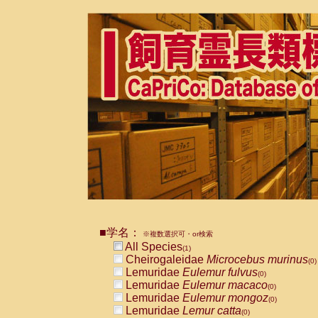
■学名：
※複数選択可・or検索
All Species
(1)
Cheirogaleidae
Microcebus murinus
(0)
Lemuridae
Eulemur fulvus
(0)
Lemuridae
Eulemur macaco
(0)
Lemuridae
Eulemur mongoz
(0)
Lemuridae
Lemur catta
(0)