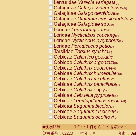
Lemuridae
Varecia variegata
(0)
Galagidae
Galago senegalensis
(0)
Galagidae
Galago demidovii
(0)
Galagidae
Otolemur crassicaudatus
(0)
Galagidae
Galagidae
spp.
(0)
Loridae
Loris tardigradus
(0)
Loridae
Nycticebus coucang
(0)
Loridae
Nycticebus pygmaeus
(0)
Loridae
Perodicticus potto
(0)
Tarsiidae
Tarsius syrichta
(0)
Cebidae
Callimico goeldii
(0)
Cebidae
Callithrix argentata
(0)
Cebidae
Callithrix geoffroyi
(0)
Cebidae
Callithrix humeralifer
(0)
Cebidae
Callithrix jacchus
(0)
Cebidae
Callithrix penicillata
(0)
Cebidae
Callithrix
spp.
(0)
Cebidae
Cebuella pygmaea
(0)
Cebidae
Leontopithecus rosalia
(0)
Cebidae
Saguinus bicolor
(0)
Cebidae
Saguinus fuscicollis
(0)
Cebidae
Saguinus geoffroyi
(0)
Cebidae
Saguinus imperator
(0)
■検索結果-----------1 件中 1 件から 1 件を表示中
Cebidae
Saguinus labiatus
(0)
Cebidae
Saguinus leucopus
剖検番号：02220
性別：M
年齢：Unk
(0)