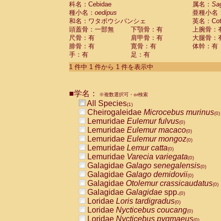
科名：Cebidae
Cebidae
Saguinus midas
属名：
Sa
(0)
種小名：
oedipus
亜種小名
Cebidae
Saguinus mystax
(0)
和名：ワタボウシパンシェ
英名：Cotto
Cebidae
Saguinus nigricollis
(0)
頭蓋骨：一部無
下顎骨：有
上腕骨：
Cebidae
Saguinus oedipus
(1)
尺骨：有
肩甲骨：有
大腿骨：
Cebidae
Saguinus weddelli
(0)
腓骨：有
寛骨：有
体幹：有
Cebidae
Saguinus
spp.
(0)
手：有
足：有
Cebidae
Aotus trivirgatus
(0)
Cebidae
Cebus albifrons
1 件中 1 件から 1 件を表示中
(0)
Cebidae
Cebus apella
(0)
Cebidae
Cebus capucinus
(0)
■学名：
Cebidae
Cebus nigrivittatus
※複数選択可・or検索
(0)
Cebidae
Cebus
spp.
All Species
(0)
(1)
Cebidae
Saimiri boliviensis
Cheirogaleidae
Microcebus murinus
(0)
(0)
Cebidae
Saimiri sciureus
Lemuridae
Eulemur fulvus
(0)
(0)
Atelidae
Alouatta caraya
Lemuridae
Eulemur macaco
(0)
(0)
Atelidae
Alouatta fusca
Lemuridae
Eulemur mongoz
(0)
(0)
Atelidae
Alouatta seniculus
Lemuridae
Lemur catta
(0)
(0)
Atelidae
Alouatta
spp.
Lemuridae
Varecia variegata
(0)
(0)
Atelidae
Ateles belzebuth
Galagidae
Galago senegalensis
(0)
(0)
Atelidae
Ateles geoffroyi
Galagidae
Galago demidovii
(0)
(0)
Atelidae
Ateles paniscus
Galagidae
Otolemur crassicaudatus
(0)
(0)
Atelidae
Ateles
spp.
Galagidae
Galagidae
spp.
(0)
(0)
Atelidae
Lagothrix lagothricha
Loridae
Loris tardigradus
(0)
(0)
Atelidae
Lagothrix lagothricha cana
Loridae
Nycticebus coucang
(0)
(0)
Pitheciidae
Cacajao calvus rubicundu
Loridae
Nycticebus pygmaeus
(0)