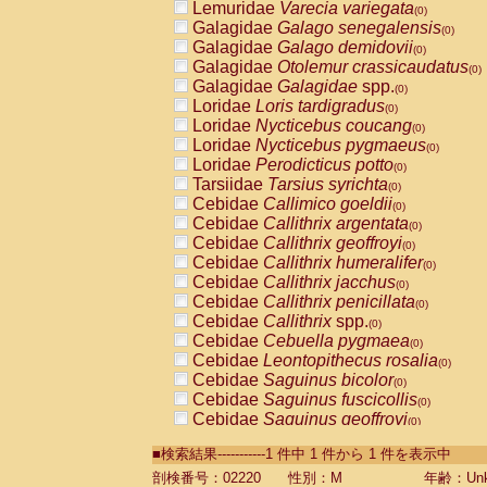
Lemuridae
Varecia variegata
(0)
Galagidae
Galago senegalensis
(0)
Galagidae
Galago demidovii
(0)
Galagidae
Otolemur crassicaudatus
(0)
Galagidae
Galagidae
spp.
(0)
Loridae
Loris tardigradus
(0)
Loridae
Nycticebus coucang
(0)
Loridae
Nycticebus pygmaeus
(0)
Loridae
Perodicticus potto
(0)
Tarsiidae
Tarsius syrichta
(0)
Cebidae
Callimico goeldii
(0)
Cebidae
Callithrix argentata
(0)
Cebidae
Callithrix geoffroyi
(0)
Cebidae
Callithrix humeralifer
(0)
Cebidae
Callithrix jacchus
(0)
Cebidae
Callithrix penicillata
(0)
Cebidae
Callithrix
spp.
(0)
Cebidae
Cebuella pygmaea
(0)
Cebidae
Leontopithecus rosalia
(0)
Cebidae
Saguinus bicolor
(0)
Cebidae
Saguinus fuscicollis
(0)
Cebidae
Saguinus geoffroyi
(0)
Cebidae
Saguinus imperator
(0)
■検索結果-----------1 件中 1 件から 1 件を表示中
Cebidae
Saguinus labiatus
(0)
Cebidae
Saguinus leucopus
剖検番号：02220
性別：M
年齢：Unk
(0)