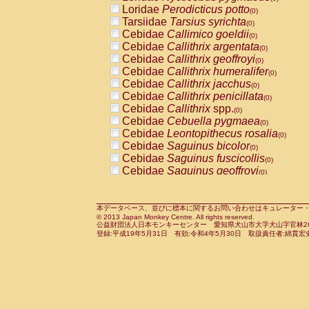
Pitheciidae
Callicebus cupreus
Loridae
Perodicticus potto
(0)
(0)
Pitheciidae
Callicebus donacophilus
Tarsiidae
Tarsius syrichta
(0
(0)
Pitheciidae
Callicebus moloch
Cebidae
Callimico goeldii
(0)
(0)
Pitheciidae
Callicebus torquatus
Cebidae
Callithrix argentata
(0)
(0)
Pitheciidae
Callicebus
spp.
Cebidae
Callithrix geoffroyi
(0)
(0)
Pitheciidae
Chiropotes satanas
Cebidae
Callithrix humeralifer
(0)
(0)
Pitheciidae
Pithecia monachus
Cebidae
Callithrix jacchus
(0)
(0)
Pitheciidae
Pithecia pithecia
Cebidae
Callithrix penicillata
(0)
(0)
Cercopithecidae
Cercocebus agilis
Cebidae
Callithrix
spp.
(0)
(0)
Cercopithecidae
Cercocebus galeritus
Cebidae
Cebuella pygmaea
(0)
Cercopithecidae
Cercocebus torquatu
Cebidae
Leontopithecus rosalia
(0)
Cercopithecidae
Cercocebus torquatus
Cebidae
Saguinus bicolor
(0)
Cercopithecidae
Cercocebus torquatu
Cebidae
Saguinus fuscicollis
(0)
Cercopithecidae
Cercocebus
hybrid
Cebidae
Saguinus geoffroyi
(0)
(0)
Cercopithecidae
Cercocebus
spp.
Cebidae
Saguinus imperator
(0)
(0)
Cercopithecidae
Lophocebus albigen
Cebidae
Saguinus labiatus
(0)
Cercopithecidae
Papio anubis
Cebidae
Saguinus leucopus
本データベース、並びに標本に関するお問い合わせはキュレーター・新宅勇太までお願い
(0)
(0)
© 2013 Japan Monkey Centre. All rights reserved.
Cercopithecidae
Papio cynocephalus
Cebidae
Saguinus midas
(
(0)
公益財団法人日本モンキーセンター 愛知県犬山市大字犬山字官林26番
Cercopithecidae
Papio hamadryas
Cebidae
Saguinus mystax
(0)
登録:平成19年5月31日 有効:令和4年5月30日 取扱責任者:綿貫宏
(0)
Cercopithecidae
Papio papio
Cebidae
Saguinus nigricollis
(0)
(0)
Cercopithecidae
Papio
spp.
Cebidae
Saguinus oedipus
(0)
(1)
Cercopithecidae
Mandrillus leucopha
Cebidae
Saguinus weddelli
(0)
Cercopithecidae
Mandrillus sphinx
Cebidae
Saguinus
spp.
(0)
(0)
Cercopithecidae
Theropithecus gelad
Cebidae
Aotus trivirgatus
(0)
Cercopithecidae
Macaca arctoides
Cebidae
Cebus albifrons
(0)
(0)