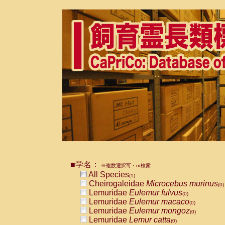
■学名：
※複数選択可・or検索
All Species
(1)
Cheirogaleidae
Microcebus murinus
(0)
Lemuridae
Eulemur fulvus
(0)
Lemuridae
Eulemur macaco
(0)
Lemuridae
Eulemur mongoz
(0)
Lemuridae
Lemur catta
(0)