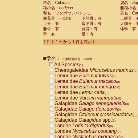
科名：Cebidae
Cebidae
Saguinus midas
属名：
Sa
(0)
種小名：
oedipus
亜種小名
Cebidae
Saguinus mystax
(0)
和名：ワタボウシパンシェ
英名：Cotto
Cebidae
Saguinus nigricollis
(0)
頭蓋骨：一部無
下顎骨：有
上腕骨：
Cebidae
Saguinus oedipus
(1)
尺骨：有
肩甲骨：有
大腿骨：
Cebidae
Saguinus weddelli
(0)
腓骨：有
寛骨：有
体幹：有
Cebidae
Saguinus
spp.
(0)
手：有
足：有
Cebidae
Aotus trivirgatus
(0)
Cebidae
Cebus albifrons
1 件中 1 件から 1 件を表示中
(0)
Cebidae
Cebus apella
(0)
Cebidae
Cebus capucinus
(0)
■学名：
Cebidae
Cebus nigrivittatus
※複数選択可・or検索
(0)
Cebidae
Cebus
spp.
All Species
(0)
(1)
Cebidae
Saimiri boliviensis
Cheirogaleidae
Microcebus murinus
(0)
(0)
Cebidae
Saimiri sciureus
Lemuridae
Eulemur fulvus
(0)
(0)
Atelidae
Alouatta caraya
Lemuridae
Eulemur macaco
(0)
(0)
Atelidae
Alouatta fusca
Lemuridae
Eulemur mongoz
(0)
(0)
Atelidae
Alouatta seniculus
Lemuridae
Lemur catta
(0)
(0)
Atelidae
Alouatta
spp.
Lemuridae
Varecia variegata
(0)
(0)
Atelidae
Ateles belzebuth
Galagidae
Galago senegalensis
(0)
(0)
Atelidae
Ateles geoffroyi
Galagidae
Galago demidovii
(0)
(0)
Atelidae
Ateles paniscus
Galagidae
Otolemur crassicaudatus
(0)
(0)
Atelidae
Ateles
spp.
Galagidae
Galagidae
spp.
(0)
(0)
Atelidae
Lagothrix lagothricha
Loridae
Loris tardigradus
(0)
(0)
Atelidae
Lagothrix lagothricha cana
Loridae
Nycticebus coucang
(0)
(0)
Pitheciidae
Cacajao calvus rubicundu
Loridae
Nycticebus pygmaeus
(0)