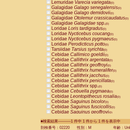
Lemuridae
Varecia variegata
(0)
Galagidae
Galago senegalensis
(0)
Galagidae
Galago demidovii
(0)
Galagidae
Otolemur crassicaudatus
(0)
Galagidae
Galagidae
spp.
(0)
Loridae
Loris tardigradus
(0)
Loridae
Nycticebus coucang
(0)
Loridae
Nycticebus pygmaeus
(0)
Loridae
Perodicticus potto
(0)
Tarsiidae
Tarsius syrichta
(0)
Cebidae
Callimico goeldii
(0)
Cebidae
Callithrix argentata
(0)
Cebidae
Callithrix geoffroyi
(0)
Cebidae
Callithrix humeralifer
(0)
Cebidae
Callithrix jacchus
(0)
Cebidae
Callithrix penicillata
(0)
Cebidae
Callithrix
spp.
(0)
Cebidae
Cebuella pygmaea
(0)
Cebidae
Leontopithecus rosalia
(0)
Cebidae
Saguinus bicolor
(0)
Cebidae
Saguinus fuscicollis
(0)
Cebidae
Saguinus geoffroyi
(0)
Cebidae
Saguinus imperator
(0)
■検索結果-----------1 件中 1 件から 1 件を表示中
Cebidae
Saguinus labiatus
(0)
Cebidae
Saguinus leucopus
剖検番号：02220
性別：M
年齢：Unk
(0)