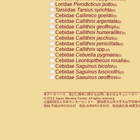
Pitheciidae
Callicebus cupreus
Loridae
Perodicticus potto
(0)
(0)
Pitheciidae
Callicebus donacophilus
Tarsiidae
Tarsius syrichta
(0
(0)
Pitheciidae
Callicebus moloch
Cebidae
Callimico goeldii
(0)
(0)
Pitheciidae
Callicebus torquatus
Cebidae
Callithrix argentata
(0)
(0)
Pitheciidae
Callicebus
spp.
Cebidae
Callithrix geoffroyi
(0)
(0)
Pitheciidae
Chiropotes satanas
Cebidae
Callithrix humeralifer
(0)
(0)
Pitheciidae
Pithecia monachus
Cebidae
Callithrix jacchus
(0)
(0)
Pitheciidae
Pithecia pithecia
Cebidae
Callithrix penicillata
(0)
(0)
Cercopithecidae
Cercocebus agilis
Cebidae
Callithrix
spp.
(0)
(0)
Cercopithecidae
Cercocebus galeritus
Cebidae
Cebuella pygmaea
(0)
Cercopithecidae
Cercocebus torquatu
Cebidae
Leontopithecus rosalia
(0)
Cercopithecidae
Cercocebus torquatus
Cebidae
Saguinus bicolor
(0)
Cercopithecidae
Cercocebus torquatu
Cebidae
Saguinus fuscicollis
(0)
Cercopithecidae
Cercocebus
hybrid
Cebidae
Saguinus geoffroyi
(0)
(0)
Cercopithecidae
Cercocebus
spp.
Cebidae
Saguinus imperator
(0)
(0)
Cercopithecidae
Lophocebus albigen
Cebidae
Saguinus labiatus
(0)
Cercopithecidae
Papio anubis
Cebidae
Saguinus leucopus
本データベース、並びに標本に関するお問い合わせはキュレーター・新宅勇太までお願い
(0)
(0)
© 2013 Japan Monkey Centre. All rights reserved.
Cercopithecidae
Papio cynocephalus
Cebidae
Saguinus midas
(
(0)
公益財団法人日本モンキーセンター 愛知県犬山市大字犬山字官林26番
Cercopithecidae
Papio hamadryas
Cebidae
Saguinus mystax
(0)
登録:平成19年5月31日 有効:令和4年5月30日 取扱責任者:綿貫宏
(0)
Cercopithecidae
Papio papio
Cebidae
Saguinus nigricollis
(0)
(0)
Cercopithecidae
Papio
spp.
Cebidae
Saguinus oedipus
(0)
(1)
Cercopithecidae
Mandrillus leucopha
Cebidae
Saguinus weddelli
(0)
Cercopithecidae
Mandrillus sphinx
Cebidae
Saguinus
spp.
(0)
(0)
Cercopithecidae
Theropithecus gelad
Cebidae
Aotus trivirgatus
(0)
Cercopithecidae
Macaca arctoides
Cebidae
Cebus albifrons
(0)
(0)