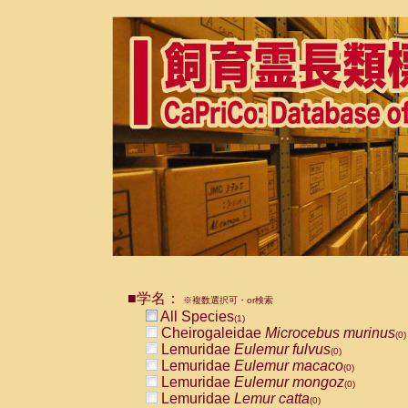
■学名：
※複数選択可・or検索
All Species
(1)
Cheirogaleidae
Microcebus murinus
(0)
Lemuridae
Eulemur fulvus
(0)
Lemuridae
Eulemur macaco
(0)
Lemuridae
Eulemur mongoz
(0)
Lemuridae
Lemur catta
(0)