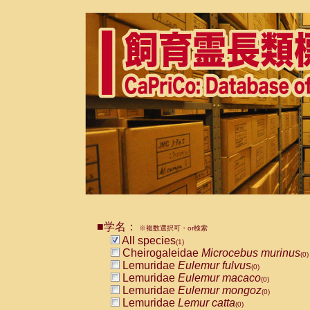
■学名：
※複数選択可・or検索
All species
(1)
Cheirogaleidae
Microcebus murinus
(0)
Lemuridae
Eulemur fulvus
(0)
Lemuridae
Eulemur macaco
(0)
Lemuridae
Eulemur mongoz
(0)
Lemuridae
Lemur catta
(0)