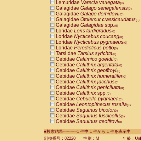
Lemuridae
Varecia variegata
(0)
Galagidae
Galago senegalensis
(0)
Galagidae
Galago demidovii
(0)
Galagidae
Otolemur crassicaudatus
(0)
Galagidae
Galagidae
spp.
(0)
Loridae
Loris tardigradus
(0)
Loridae
Nycticebus coucang
(0)
Loridae
Nycticebus pygmaeus
(0)
Loridae
Perodicticus potto
(0)
Tarsiidae
Tarsius syrichta
(0)
Cebidae
Callimico goeldii
(0)
Cebidae
Callithrix argentata
(0)
Cebidae
Callithrix geoffroyi
(0)
Cebidae
Callithrix humeralifer
(0)
Cebidae
Callithrix jacchus
(0)
Cebidae
Callithrix penicillata
(0)
Cebidae
Callithrix
spp.
(0)
Cebidae
Cebuella pygmaea
(0)
Cebidae
Leontopithecus rosalia
(0)
Cebidae
Saguinus bicolor
(0)
Cebidae
Saguinus fuscicollis
(0)
Cebidae
Saguinus geoffroyi
(0)
Cebidae
Saguinus imperator
(0)
■検索結果-----------1 件中 1 件から 1 件を表示中
Cebidae
Saguinus labiatus
(0)
Cebidae
Saguinus leucopus
剖検番号：02220
性別：M
年齢：Unk
(0)