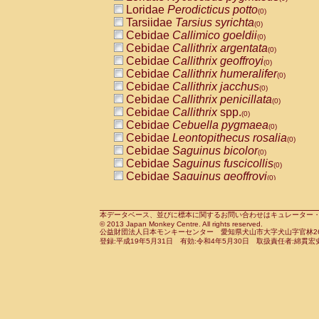
Pitheciidae
Callicebus cupreus
Loridae
Perodicticus potto
(0)
(0)
Pitheciidae
Callicebus donacophilus
Tarsiidae
Tarsius syrichta
(0
(0)
Pitheciidae
Callicebus moloch
Cebidae
Callimico goeldii
(0)
(0)
Pitheciidae
Callicebus torquatus
Cebidae
Callithrix argentata
(0)
(0)
Pitheciidae
Callicebus
spp.
Cebidae
Callithrix geoffroyi
(0)
(0)
Pitheciidae
Chiropotes satanas
Cebidae
Callithrix humeralifer
(0)
(0)
Pitheciidae
Pithecia monachus
Cebidae
Callithrix jacchus
(0)
(0)
Pitheciidae
Pithecia pithecia
Cebidae
Callithrix penicillata
(0)
(0)
Cercopithecidae
Cercocebus agilis
Cebidae
Callithrix
spp.
(0)
(0)
Cercopithecidae
Cercocebus galeritus
Cebidae
Cebuella pygmaea
(0)
Cercopithecidae
Cercocebus torquatu
Cebidae
Leontopithecus rosalia
(0)
Cercopithecidae
Cercocebus torquatus
Cebidae
Saguinus bicolor
(0)
Cercopithecidae
Cercocebus torquatu
Cebidae
Saguinus fuscicollis
(0)
Cercopithecidae
Cercocebus
hybrid
Cebidae
Saguinus geoffroyi
(0)
(0)
Cercopithecidae
Cercocebus
spp.
Cebidae
Saguinus imperator
(0)
(0)
Cercopithecidae
Lophocebus albigen
Cebidae
Saguinus labiatus
(0)
Cercopithecidae
Papio anubis
Cebidae
Saguinus leucopus
本データベース、並びに標本に関するお問い合わせはキュレーター・新宅勇太までお願い
(0)
(0)
© 2013 Japan Monkey Centre. All rights reserved.
Cercopithecidae
Papio cynocephalus
Cebidae
Saguinus midas
(
(0)
公益財団法人日本モンキーセンター 愛知県犬山市大字犬山字官林26番
Cercopithecidae
Papio hamadryas
Cebidae
Saguinus mystax
(0)
登録:平成19年5月31日 有効:令和4年5月30日 取扱責任者:綿貫宏
(0)
Cercopithecidae
Papio papio
Cebidae
Saguinus nigricollis
(0)
(0)
Cercopithecidae
Papio
spp.
Cebidae
Saguinus oedipus
(0)
(1)
Cercopithecidae
Mandrillus leucopha
Cebidae
Saguinus weddelli
(0)
Cercopithecidae
Mandrillus sphinx
Cebidae
Saguinus
spp.
(0)
(0)
Cercopithecidae
Theropithecus gelad
Cebidae
Aotus trivirgatus
(0)
Cercopithecidae
Macaca arctoides
Cebidae
Cebus albifrons
(0)
(0)