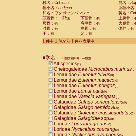
科名：Cebidae
Cebidae
Saguinus midas
属名：
Sa
(0)
種小名：
oedipus
亜種小名
Cebidae
Saguinus mystax
(0)
和名：ワタボウシパンシェ
英名：Cotto
Cebidae
Saguinus nigricollis
(0)
頭蓋骨：一部無
下顎骨：有
上腕骨：
Cebidae
Saguinus oedipus
(1)
尺骨：有
肩甲骨：有
大腿骨：
Cebidae
Saguinus weddelli
(0)
腓骨：有
寛骨：有
体幹：有
Cebidae
Saguinus
spp.
(0)
手：有
足：有
Cebidae
Aotus trivirgatus
(0)
Cebidae
Cebus albifrons
1 件中 1 件から 1 件を表示中
(0)
Cebidae
Cebus apella
(0)
Cebidae
Cebus capucinus
(0)
■学名：
Cebidae
Cebus nigrivittatus
※複数選択可・or検索
(0)
Cebidae
Cebus
spp.
All species
(0)
(1)
Cebidae
Saimiri boliviensis
Cheirogaleidae
Microcebus murinus
(0)
(0)
Cebidae
Saimiri sciureus
Lemuridae
Eulemur fulvus
(0)
(0)
Atelidae
Alouatta caraya
Lemuridae
Eulemur macaco
(0)
(0)
Atelidae
Alouatta fusca
Lemuridae
Eulemur mongoz
(0)
(0)
Atelidae
Alouatta seniculus
Lemuridae
Lemur catta
(0)
(0)
Atelidae
Alouatta
spp.
Lemuridae
Varecia variegata
(0)
(0)
Atelidae
Ateles belzebuth
Galagidae
Galago senegalensis
(0)
(0)
Atelidae
Ateles geoffroyi
Galagidae
Galago demidovii
(0)
(0)
Atelidae
Ateles paniscus
Galagidae
Otolemur crassicaudatus
(0)
(0)
Atelidae
Ateles
spp.
Galagidae
Galagidae
spp.
(0)
(0)
Atelidae
Lagothrix lagothricha
Loridae
Loris tardigradus
(0)
(0)
Atelidae
Lagothrix lagothricha cana
Loridae
Nycticebus coucang
(0)
(0)
Pitheciidae
Cacajao calvus rubicundu
Loridae
Nycticebus pygmaeus
(0)