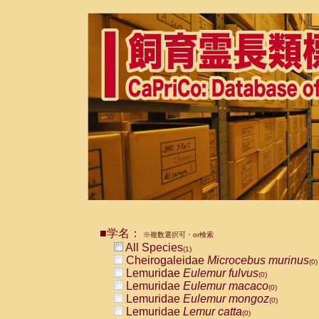
■学名：
※複数選択可・or検索
All Species
(1)
Cheirogaleidae
Microcebus murinus
(0)
Lemuridae
Eulemur fulvus
(0)
Lemuridae
Eulemur macaco
(0)
Lemuridae
Eulemur mongoz
(0)
Lemuridae
Lemur catta
(0)