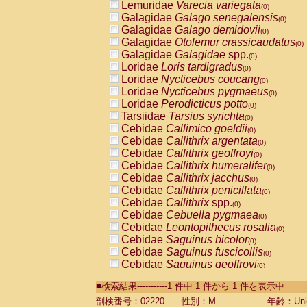
Lemuridae
Varecia variegata
(0)
Galagidae
Galago senegalensis
(0)
Galagidae
Galago demidovii
(0)
Galagidae
Otolemur crassicaudatus
(0)
Galagidae
Galagidae
spp.
(0)
Loridae
Loris tardigradus
(0)
Loridae
Nycticebus coucang
(0)
Loridae
Nycticebus pygmaeus
(0)
Loridae
Perodicticus potto
(0)
Tarsiidae
Tarsius syrichta
(0)
Cebidae
Callimico goeldii
(0)
Cebidae
Callithrix argentata
(0)
Cebidae
Callithrix geoffroyi
(0)
Cebidae
Callithrix humeralifer
(0)
Cebidae
Callithrix jacchus
(0)
Cebidae
Callithrix penicillata
(0)
Cebidae
Callithrix
spp.
(0)
Cebidae
Cebuella pygmaea
(0)
Cebidae
Leontopithecus rosalia
(0)
Cebidae
Saguinus bicolor
(0)
Cebidae
Saguinus fuscicollis
(0)
Cebidae
Saguinus geoffroyi
(0)
Cebidae
Saguinus imperator
(0)
■検索結果-----------1 件中 1 件から 1 件を表示中
Cebidae
Saguinus labiatus
(0)
Cebidae
Saguinus leucopus
剖検番号：02220
性別：M
年齢：Unk
(0)