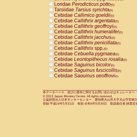
Pitheciidae
Callicebus cupreus
Loridae
Perodicticus potto
(0)
(0)
Pitheciidae
Callicebus donacophilus
Tarsiidae
Tarsius syrichta
(0
(0)
Pitheciidae
Callicebus moloch
Cebidae
Callimico goeldii
(0)
(0)
Pitheciidae
Callicebus torquatus
Cebidae
Callithrix argentata
(0)
(0)
Pitheciidae
Callicebus
spp.
Cebidae
Callithrix geoffroyi
(0)
(0)
Pitheciidae
Chiropotes satanas
Cebidae
Callithrix humeralifer
(0)
(0)
Pitheciidae
Pithecia monachus
Cebidae
Callithrix jacchus
(0)
(0)
Pitheciidae
Pithecia pithecia
Cebidae
Callithrix penicillata
(0)
(0)
Cercopithecidae
Cercocebus agilis
Cebidae
Callithrix
spp.
(0)
(0)
Cercopithecidae
Cercocebus galeritus
Cebidae
Cebuella pygmaea
(0)
Cercopithecidae
Cercocebus torquatu
Cebidae
Leontopithecus rosalia
(0)
Cercopithecidae
Cercocebus torquatus
Cebidae
Saguinus bicolor
(0)
Cercopithecidae
Cercocebus torquatu
Cebidae
Saguinus fuscicollis
(0)
Cercopithecidae
Cercocebus
hybrid
Cebidae
Saguinus geoffroyi
(0)
(0)
Cercopithecidae
Cercocebus
spp.
Cebidae
Saguinus imperator
(0)
(0)
Cercopithecidae
Lophocebus albigen
Cebidae
Saguinus labiatus
(0)
Cercopithecidae
Papio anubis
Cebidae
Saguinus leucopus
本データベース、並びに標本に関するお問い合わせはキュレーター・新宅勇太までお願い
(0)
(0)
© 2013 Japan Monkey Centre. All rights reserved.
Cercopithecidae
Papio cynocephalus
Cebidae
Saguinus midas
(
(0)
公益財団法人日本モンキーセンター 愛知県犬山市大字犬山字官林26番
Cercopithecidae
Papio hamadryas
Cebidae
Saguinus mystax
(0)
登録:平成19年5月31日 有効:令和4年5月30日 取扱責任者:綿貫宏
(0)
Cercopithecidae
Papio papio
Cebidae
Saguinus nigricollis
(0)
(0)
Cercopithecidae
Papio
spp.
Cebidae
Saguinus oedipus
(0)
(1)
Cercopithecidae
Mandrillus leucopha
Cebidae
Saguinus weddelli
(0)
Cercopithecidae
Mandrillus sphinx
Cebidae
Saguinus
spp.
(0)
(0)
Cercopithecidae
Theropithecus gelad
Cebidae
Aotus trivirgatus
(0)
Cercopithecidae
Macaca arctoides
Cebidae
Cebus albifrons
(0)
(0)