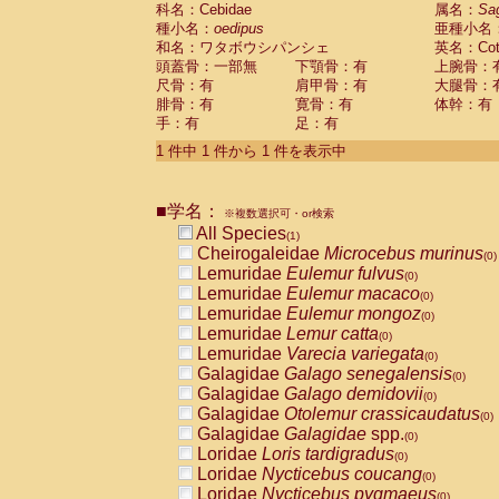
科名：Cebidae
Cebidae
Saguinus midas
属名：
Sa
(0)
種小名：
oedipus
亜種小名
Cebidae
Saguinus mystax
(0)
和名：ワタボウシパンシェ
英名：Cotto
Cebidae
Saguinus nigricollis
(0)
頭蓋骨：一部無
下顎骨：有
上腕骨：
Cebidae
Saguinus oedipus
(1)
尺骨：有
肩甲骨：有
大腿骨：
Cebidae
Saguinus weddelli
(0)
腓骨：有
寛骨：有
体幹：有
Cebidae
Saguinus
spp.
(0)
手：有
足：有
Cebidae
Aotus trivirgatus
(0)
Cebidae
Cebus albifrons
1 件中 1 件から 1 件を表示中
(0)
Cebidae
Cebus apella
(0)
Cebidae
Cebus capucinus
(0)
■学名：
Cebidae
Cebus nigrivittatus
※複数選択可・or検索
(0)
Cebidae
Cebus
spp.
All Species
(0)
(1)
Cebidae
Saimiri boliviensis
Cheirogaleidae
Microcebus murinus
(0)
(0)
Cebidae
Saimiri sciureus
Lemuridae
Eulemur fulvus
(0)
(0)
Atelidae
Alouatta caraya
Lemuridae
Eulemur macaco
(0)
(0)
Atelidae
Alouatta fusca
Lemuridae
Eulemur mongoz
(0)
(0)
Atelidae
Alouatta seniculus
Lemuridae
Lemur catta
(0)
(0)
Atelidae
Alouatta
spp.
Lemuridae
Varecia variegata
(0)
(0)
Atelidae
Ateles belzebuth
Galagidae
Galago senegalensis
(0)
(0)
Atelidae
Ateles geoffroyi
Galagidae
Galago demidovii
(0)
(0)
Atelidae
Ateles paniscus
Galagidae
Otolemur crassicaudatus
(0)
(0)
Atelidae
Ateles
spp.
Galagidae
Galagidae
spp.
(0)
(0)
Atelidae
Lagothrix lagothricha
Loridae
Loris tardigradus
(0)
(0)
Atelidae
Lagothrix lagothricha cana
Loridae
Nycticebus coucang
(0)
(0)
Pitheciidae
Cacajao calvus rubicundu
Loridae
Nycticebus pygmaeus
(0)