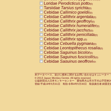
Pitheciidae
Callicebus cupreus
Loridae
Perodicticus potto
(0)
(0)
Pitheciidae
Callicebus donacophilus
Tarsiidae
Tarsius syrichta
(0
(0)
Pitheciidae
Callicebus moloch
Cebidae
Callimico goeldii
(0)
(0)
Pitheciidae
Callicebus torquatus
Cebidae
Callithrix argentata
(0)
(0)
Pitheciidae
Callicebus
spp.
Cebidae
Callithrix geoffroyi
(0)
(0)
Pitheciidae
Chiropotes satanas
Cebidae
Callithrix humeralifer
(0)
(0)
Pitheciidae
Pithecia monachus
Cebidae
Callithrix jacchus
(0)
(0)
Pitheciidae
Pithecia pithecia
Cebidae
Callithrix penicillata
(0)
(0)
Cercopithecidae
Cercocebus agilis
Cebidae
Callithrix
spp.
(0)
(0)
Cercopithecidae
Cercocebus galeritus
Cebidae
Cebuella pygmaea
(0)
Cercopithecidae
Cercocebus torquatu
Cebidae
Leontopithecus rosalia
(0)
Cercopithecidae
Cercocebus torquatus
Cebidae
Saguinus bicolor
(0)
Cercopithecidae
Cercocebus torquatu
Cebidae
Saguinus fuscicollis
(0)
Cercopithecidae
Cercocebus
hybrid
Cebidae
Saguinus geoffroyi
(0)
(0)
Cercopithecidae
Cercocebus
spp.
Cebidae
Saguinus imperator
(0)
(0)
Cercopithecidae
Lophocebus albigen
Cebidae
Saguinus labiatus
(0)
Cercopithecidae
Papio anubis
Cebidae
Saguinus leucopus
本データベース、並びに標本に関するお問い合わせはキュレーター・新宅勇太までお願い
(0)
(0)
© 2013 Japan Monkey Centre. All rights reserved.
Cercopithecidae
Papio cynocephalus
Cebidae
Saguinus midas
(
(0)
公益財団法人日本モンキーセンター 愛知県犬山市大字犬山字官林26番
Cercopithecidae
Papio hamadryas
Cebidae
Saguinus mystax
(0)
登録:平成19年5月31日 有効:令和4年5月30日 取扱責任者:綿貫宏
(0)
Cercopithecidae
Papio papio
Cebidae
Saguinus nigricollis
(0)
(0)
Cercopithecidae
Papio
spp.
Cebidae
Saguinus oedipus
(0)
(1)
Cercopithecidae
Mandrillus leucopha
Cebidae
Saguinus weddelli
(0)
Cercopithecidae
Mandrillus sphinx
Cebidae
Saguinus
spp.
(0)
(0)
Cercopithecidae
Theropithecus gelad
Cebidae
Aotus trivirgatus
(0)
Cercopithecidae
Macaca arctoides
Cebidae
Cebus albifrons
(0)
(0)