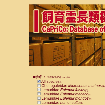
■学名：
※複数選択可・or検索
All species
(1)
Cheirogaleidae
Microcebus murinus
(0)
Lemuridae
Eulemur fulvus
(0)
Lemuridae
Eulemur macaco
(0)
Lemuridae
Eulemur mongoz
(0)
Lemuridae
Lemur catta
(0)