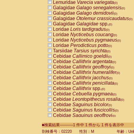
Lemuridae
Varecia variegata
(0)
Galagidae
Galago senegalensis
(0)
Galagidae
Galago demidovii
(0)
Galagidae
Otolemur crassicaudatus
(0)
Galagidae
Galagidae
spp.
(0)
Loridae
Loris tardigradus
(0)
Loridae
Nycticebus coucang
(0)
Loridae
Nycticebus pygmaeus
(0)
Loridae
Perodicticus potto
(0)
Tarsiidae
Tarsius syrichta
(0)
Cebidae
Callimico goeldii
(0)
Cebidae
Callithrix argentata
(0)
Cebidae
Callithrix geoffroyi
(0)
Cebidae
Callithrix humeralifer
(0)
Cebidae
Callithrix jacchus
(0)
Cebidae
Callithrix penicillata
(0)
Cebidae
Callithrix
spp.
(0)
Cebidae
Cebuella pygmaea
(0)
Cebidae
Leontopithecus rosalia
(0)
Cebidae
Saguinus bicolor
(0)
Cebidae
Saguinus fuscicollis
(0)
Cebidae
Saguinus geoffroyi
(0)
Cebidae
Saguinus imperator
(0)
■検索結果-----------1 件中 1 件から 1 件を表示中
Cebidae
Saguinus labiatus
(0)
Cebidae
Saguinus leucopus
剖検番号：02220
性別：M
年齢：Unk
(0)