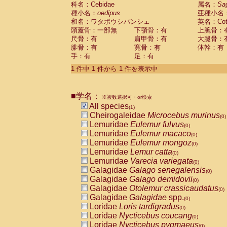
科名：Cebidae
Cebidae
Saguinus midas
属名：
Sa
(0)
種小名：
oedipus
亜種小名
Cebidae
Saguinus mystax
(0)
和名：ワタボウシパンシェ
英名：Cotto
Cebidae
Saguinus nigricollis
(0)
頭蓋骨：一部無
下顎骨：有
上腕骨：
Cebidae
Saguinus oedipus
(1)
尺骨：有
肩甲骨：有
大腿骨：
Cebidae
Saguinus weddelli
(0)
腓骨：有
寛骨：有
体幹：有
Cebidae
Saguinus
spp.
(0)
手：有
足：有
Cebidae
Aotus trivirgatus
(0)
Cebidae
Cebus albifrons
1 件中 1 件から 1 件を表示中
(0)
Cebidae
Cebus apella
(0)
Cebidae
Cebus capucinus
(0)
■学名：
Cebidae
Cebus nigrivittatus
※複数選択可・or検索
(0)
Cebidae
Cebus
spp.
All species
(0)
(1)
Cebidae
Saimiri boliviensis
Cheirogaleidae
Microcebus murinus
(0)
(0)
Cebidae
Saimiri sciureus
Lemuridae
Eulemur fulvus
(0)
(0)
Atelidae
Alouatta caraya
Lemuridae
Eulemur macaco
(0)
(0)
Atelidae
Alouatta fusca
Lemuridae
Eulemur mongoz
(0)
(0)
Atelidae
Alouatta seniculus
Lemuridae
Lemur catta
(0)
(0)
Atelidae
Alouatta
spp.
Lemuridae
Varecia variegata
(0)
(0)
Atelidae
Ateles belzebuth
Galagidae
Galago senegalensis
(0)
(0)
Atelidae
Ateles geoffroyi
Galagidae
Galago demidovii
(0)
(0)
Atelidae
Ateles paniscus
Galagidae
Otolemur crassicaudatus
(0)
(0)
Atelidae
Ateles
spp.
Galagidae
Galagidae
spp.
(0)
(0)
Atelidae
Lagothrix lagothricha
Loridae
Loris tardigradus
(0)
(0)
Atelidae
Lagothrix lagothricha cana
Loridae
Nycticebus coucang
(0)
(0)
Pitheciidae
Cacajao calvus rubicundu
Loridae
Nycticebus pygmaeus
(0)