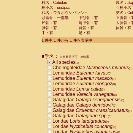
科名：Cebidae
Cebidae
Saguinus midas
属名：
Sa
(0)
種小名：
oedipus
亜種小名
Cebidae
Saguinus mystax
(0)
和名：ワタボウシパンシェ
英名：Cotto
Cebidae
Saguinus nigricollis
(0)
頭蓋骨：一部無
下顎骨：有
上腕骨：
Cebidae
Saguinus oedipus
(1)
尺骨：有
肩甲骨：有
大腿骨：
Cebidae
Saguinus weddelli
(0)
腓骨：有
寛骨：有
体幹：有
Cebidae
Saguinus
spp.
(0)
手：有
足：有
Cebidae
Aotus trivirgatus
(0)
Cebidae
Cebus albifrons
1 件中 1 件から 1 件を表示中
(0)
Cebidae
Cebus apella
(0)
Cebidae
Cebus capucinus
(0)
■学名：
Cebidae
Cebus nigrivittatus
※複数選択可・or検索
(0)
Cebidae
Cebus
spp.
All species
(0)
(1)
Cebidae
Saimiri boliviensis
Cheirogaleidae
Microcebus murinus
(0)
(0)
Cebidae
Saimiri sciureus
Lemuridae
Eulemur fulvus
(0)
(0)
Atelidae
Alouatta caraya
Lemuridae
Eulemur macaco
(0)
(0)
Atelidae
Alouatta fusca
Lemuridae
Eulemur mongoz
(0)
(0)
Atelidae
Alouatta seniculus
Lemuridae
Lemur catta
(0)
(0)
Atelidae
Alouatta
spp.
Lemuridae
Varecia variegata
(0)
(0)
Atelidae
Ateles belzebuth
Galagidae
Galago senegalensis
(0)
(0)
Atelidae
Ateles geoffroyi
Galagidae
Galago demidovii
(0)
(0)
Atelidae
Ateles paniscus
Galagidae
Otolemur crassicaudatus
(0)
(0)
Atelidae
Ateles
spp.
Galagidae
Galagidae
spp.
(0)
(0)
Atelidae
Lagothrix lagothricha
Loridae
Loris tardigradus
(0)
(0)
Atelidae
Lagothrix lagothricha cana
Loridae
Nycticebus coucang
(0)
(0)
Pitheciidae
Cacajao calvus rubicundu
Loridae
Nycticebus pygmaeus
(0)