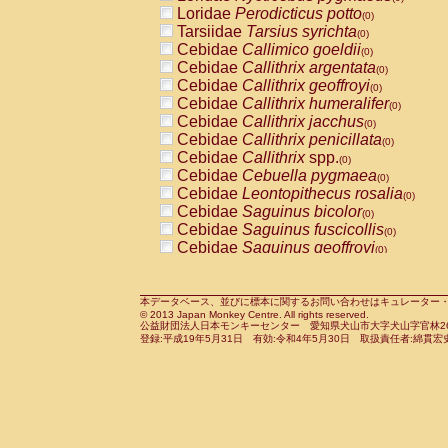
Pitheciidae
Callicebus cupreus
Loridae
Perodicticus potto
(0)
(0)
Pitheciidae
Callicebus donacophilus
Tarsiidae
Tarsius syrichta
(0
(0)
Pitheciidae
Callicebus moloch
Cebidae
Callimico goeldii
(0)
(0)
Pitheciidae
Callicebus torquatus
Cebidae
Callithrix argentata
(0)
(0)
Pitheciidae
Callicebus
spp.
Cebidae
Callithrix geoffroyi
(0)
(0)
Pitheciidae
Chiropotes satanas
Cebidae
Callithrix humeralifer
(0)
(0)
Pitheciidae
Pithecia monachus
Cebidae
Callithrix jacchus
(0)
(0)
Pitheciidae
Pithecia pithecia
Cebidae
Callithrix penicillata
(0)
(0)
Cercopithecidae
Cercocebus agilis
Cebidae
Callithrix
spp.
(0)
(0)
Cercopithecidae
Cercocebus galeritus
Cebidae
Cebuella pygmaea
(0)
Cercopithecidae
Cercocebus torquatu
Cebidae
Leontopithecus rosalia
(0)
Cercopithecidae
Cercocebus torquatus
Cebidae
Saguinus bicolor
(0)
Cercopithecidae
Cercocebus torquatu
Cebidae
Saguinus fuscicollis
(0)
Cercopithecidae
Cercocebus
hybrid
Cebidae
Saguinus geoffroyi
(0)
(0)
Cercopithecidae
Cercocebus
spp.
Cebidae
Saguinus imperator
(0)
(0)
Cercopithecidae
Lophocebus albigen
Cebidae
Saguinus labiatus
(0)
Cercopithecidae
Papio anubis
Cebidae
Saguinus leucopus
本データベース、並びに標本に関するお問い合わせはキュレーター・新宅勇太までお願い
(0)
(0)
© 2013 Japan Monkey Centre. All rights reserved.
Cercopithecidae
Papio cynocephalus
Cebidae
Saguinus midas
(
(0)
公益財団法人日本モンキーセンター 愛知県犬山市大字犬山字官林26番
Cercopithecidae
Papio hamadryas
Cebidae
Saguinus mystax
(0)
登録:平成19年5月31日 有効:令和4年5月30日 取扱責任者:綿貫宏
(0)
Cercopithecidae
Papio papio
Cebidae
Saguinus nigricollis
(0)
(0)
Cercopithecidae
Papio
spp.
Cebidae
Saguinus oedipus
(0)
(1)
Cercopithecidae
Mandrillus leucopha
Cebidae
Saguinus weddelli
(0)
Cercopithecidae
Mandrillus sphinx
Cebidae
Saguinus
spp.
(0)
(0)
Cercopithecidae
Theropithecus gelad
Cebidae
Aotus trivirgatus
(0)
Cercopithecidae
Macaca arctoides
Cebidae
Cebus albifrons
(0)
(0)