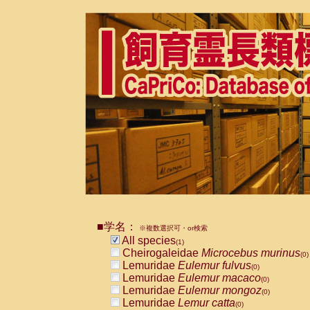
■学名：
※複数選択可・or検索
All species
(1)
Cheirogaleidae
Microcebus murinus
(0)
Lemuridae
Eulemur fulvus
(0)
Lemuridae
Eulemur macaco
(0)
Lemuridae
Eulemur mongoz
(0)
Lemuridae
Lemur catta
(0)