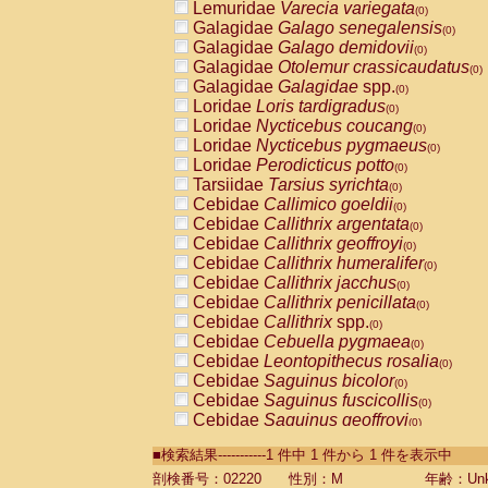
Lemuridae
Varecia variegata
(0)
Galagidae
Galago senegalensis
(0)
Galagidae
Galago demidovii
(0)
Galagidae
Otolemur crassicaudatus
(0)
Galagidae
Galagidae
spp.
(0)
Loridae
Loris tardigradus
(0)
Loridae
Nycticebus coucang
(0)
Loridae
Nycticebus pygmaeus
(0)
Loridae
Perodicticus potto
(0)
Tarsiidae
Tarsius syrichta
(0)
Cebidae
Callimico goeldii
(0)
Cebidae
Callithrix argentata
(0)
Cebidae
Callithrix geoffroyi
(0)
Cebidae
Callithrix humeralifer
(0)
Cebidae
Callithrix jacchus
(0)
Cebidae
Callithrix penicillata
(0)
Cebidae
Callithrix
spp.
(0)
Cebidae
Cebuella pygmaea
(0)
Cebidae
Leontopithecus rosalia
(0)
Cebidae
Saguinus bicolor
(0)
Cebidae
Saguinus fuscicollis
(0)
Cebidae
Saguinus geoffroyi
(0)
Cebidae
Saguinus imperator
(0)
■検索結果-----------1 件中 1 件から 1 件を表示中
Cebidae
Saguinus labiatus
(0)
Cebidae
Saguinus leucopus
剖検番号：02220
性別：M
年齢：Unk
(0)