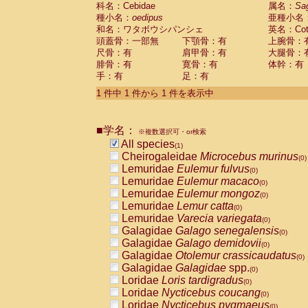
科名：Cebidae
Cebidae
Saguinus midas
属名：
Sa
(0)
種小名：
oedipus
亜種小名
Cebidae
Saguinus mystax
(0)
和名：ワタボウシパンシェ
英名：Cotto
Cebidae
Saguinus nigricollis
(0)
頭蓋骨：一部無
下顎骨：有
上腕骨：
Cebidae
Saguinus oedipus
(1)
尺骨：有
肩甲骨：有
大腿骨：
Cebidae
Saguinus weddelli
(0)
腓骨：有
寛骨：有
体幹：有
Cebidae
Saguinus
spp.
(0)
手：有
足：有
Cebidae
Aotus trivirgatus
(0)
Cebidae
Cebus albifrons
1 件中 1 件から 1 件を表示中
(0)
Cebidae
Cebus apella
(0)
Cebidae
Cebus capucinus
(0)
■学名：
Cebidae
Cebus nigrivittatus
※複数選択可・or検索
(0)
Cebidae
Cebus
spp.
All species
(0)
(1)
Cebidae
Saimiri boliviensis
Cheirogaleidae
Microcebus murinus
(0)
(0)
Cebidae
Saimiri sciureus
Lemuridae
Eulemur fulvus
(0)
(0)
Atelidae
Alouatta caraya
Lemuridae
Eulemur macaco
(0)
(0)
Atelidae
Alouatta fusca
Lemuridae
Eulemur mongoz
(0)
(0)
Atelidae
Alouatta seniculus
Lemuridae
Lemur catta
(0)
(0)
Atelidae
Alouatta
spp.
Lemuridae
Varecia variegata
(0)
(0)
Atelidae
Ateles belzebuth
Galagidae
Galago senegalensis
(0)
(0)
Atelidae
Ateles geoffroyi
Galagidae
Galago demidovii
(0)
(0)
Atelidae
Ateles paniscus
Galagidae
Otolemur crassicaudatus
(0)
(0)
Atelidae
Ateles
spp.
Galagidae
Galagidae
spp.
(0)
(0)
Atelidae
Lagothrix lagothricha
Loridae
Loris tardigradus
(0)
(0)
Atelidae
Lagothrix lagothricha cana
Loridae
Nycticebus coucang
(0)
(0)
Pitheciidae
Cacajao calvus rubicundu
Loridae
Nycticebus pygmaeus
(0)