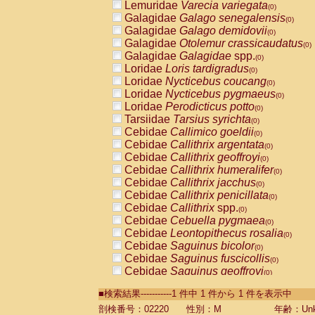
Lemuridae
Varecia variegata
(0)
Galagidae
Galago senegalensis
(0)
Galagidae
Galago demidovii
(0)
Galagidae
Otolemur crassicaudatus
(0)
Galagidae
Galagidae
spp.
(0)
Loridae
Loris tardigradus
(0)
Loridae
Nycticebus coucang
(0)
Loridae
Nycticebus pygmaeus
(0)
Loridae
Perodicticus potto
(0)
Tarsiidae
Tarsius syrichta
(0)
Cebidae
Callimico goeldii
(0)
Cebidae
Callithrix argentata
(0)
Cebidae
Callithrix geoffroyi
(0)
Cebidae
Callithrix humeralifer
(0)
Cebidae
Callithrix jacchus
(0)
Cebidae
Callithrix penicillata
(0)
Cebidae
Callithrix
spp.
(0)
Cebidae
Cebuella pygmaea
(0)
Cebidae
Leontopithecus rosalia
(0)
Cebidae
Saguinus bicolor
(0)
Cebidae
Saguinus fuscicollis
(0)
Cebidae
Saguinus geoffroyi
(0)
Cebidae
Saguinus imperator
(0)
■検索結果-----------1 件中 1 件から 1 件を表示中
Cebidae
Saguinus labiatus
(0)
Cebidae
Saguinus leucopus
剖検番号：02220
性別：M
年齢：Unk
(0)