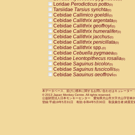
Pitheciidae
Callicebus cupreus
Loridae
Perodicticus potto
(0)
(0)
Pitheciidae
Callicebus donacophilus
Tarsiidae
Tarsius syrichta
(0
(0)
Pitheciidae
Callicebus moloch
Cebidae
Callimico goeldii
(0)
(0)
Pitheciidae
Callicebus torquatus
Cebidae
Callithrix argentata
(0)
(0)
Pitheciidae
Callicebus
spp.
Cebidae
Callithrix geoffroyi
(0)
(0)
Pitheciidae
Chiropotes satanas
Cebidae
Callithrix humeralifer
(0)
(0)
Pitheciidae
Pithecia monachus
Cebidae
Callithrix jacchus
(0)
(0)
Pitheciidae
Pithecia pithecia
Cebidae
Callithrix penicillata
(0)
(0)
Cercopithecidae
Cercocebus agilis
Cebidae
Callithrix
spp.
(0)
(0)
Cercopithecidae
Cercocebus galeritus
Cebidae
Cebuella pygmaea
(0)
Cercopithecidae
Cercocebus torquatu
Cebidae
Leontopithecus rosalia
(0)
Cercopithecidae
Cercocebus torquatus
Cebidae
Saguinus bicolor
(0)
Cercopithecidae
Cercocebus torquatu
Cebidae
Saguinus fuscicollis
(0)
Cercopithecidae
Cercocebus
hybrid
Cebidae
Saguinus geoffroyi
(0)
(0)
Cercopithecidae
Cercocebus
spp.
Cebidae
Saguinus imperator
(0)
(0)
Cercopithecidae
Lophocebus albigen
Cebidae
Saguinus labiatus
(0)
Cercopithecidae
Papio anubis
Cebidae
Saguinus leucopus
本データベース、並びに標本に関するお問い合わせはキュレーター・新宅勇太までお願い
(0)
(0)
© 2013 Japan Monkey Centre. All rights reserved.
Cercopithecidae
Papio cynocephalus
Cebidae
Saguinus midas
(
(0)
公益財団法人日本モンキーセンター 愛知県犬山市大字犬山字官林26番
Cercopithecidae
Papio hamadryas
Cebidae
Saguinus mystax
(0)
登録:平成19年5月31日 有効:令和4年5月30日 取扱責任者:綿貫宏
(0)
Cercopithecidae
Papio papio
Cebidae
Saguinus nigricollis
(0)
(0)
Cercopithecidae
Papio
spp.
Cebidae
Saguinus oedipus
(0)
(1)
Cercopithecidae
Mandrillus leucopha
Cebidae
Saguinus weddelli
(0)
Cercopithecidae
Mandrillus sphinx
Cebidae
Saguinus
spp.
(0)
(0)
Cercopithecidae
Theropithecus gelad
Cebidae
Aotus trivirgatus
(0)
Cercopithecidae
Macaca arctoides
Cebidae
Cebus albifrons
(0)
(0)