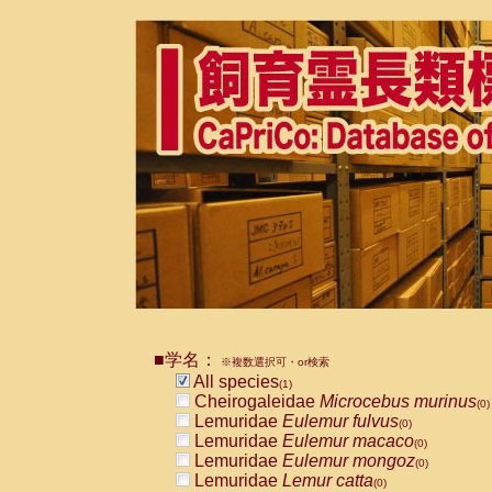
■学名：
※複数選択可・or検索
All species
(1)
Cheirogaleidae
Microcebus murinus
(0)
Lemuridae
Eulemur fulvus
(0)
Lemuridae
Eulemur macaco
(0)
Lemuridae
Eulemur mongoz
(0)
Lemuridae
Lemur catta
(0)