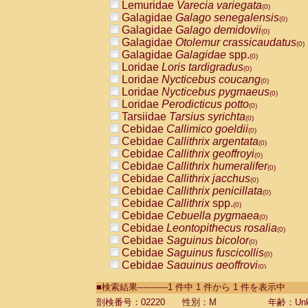
Lemuridae
Varecia variegata
(0)
Galagidae
Galago senegalensis
(0)
Galagidae
Galago demidovii
(0)
Galagidae
Otolemur crassicaudatus
(0)
Galagidae
Galagidae
spp.
(0)
Loridae
Loris tardigradus
(0)
Loridae
Nycticebus coucang
(0)
Loridae
Nycticebus pygmaeus
(0)
Loridae
Perodicticus potto
(0)
Tarsiidae
Tarsius syrichta
(0)
Cebidae
Callimico goeldii
(0)
Cebidae
Callithrix argentata
(0)
Cebidae
Callithrix geoffroyi
(0)
Cebidae
Callithrix humeralifer
(0)
Cebidae
Callithrix jacchus
(0)
Cebidae
Callithrix penicillata
(0)
Cebidae
Callithrix
spp.
(0)
Cebidae
Cebuella pygmaea
(0)
Cebidae
Leontopithecus rosalia
(0)
Cebidae
Saguinus bicolor
(0)
Cebidae
Saguinus fuscicollis
(0)
Cebidae
Saguinus geoffroyi
(0)
Cebidae
Saguinus imperator
(0)
■検索結果-----------1 件中 1 件から 1 件を表示中
Cebidae
Saguinus labiatus
(0)
Cebidae
Saguinus leucopus
剖検番号：02220
性別：M
年齢：Unk
(0)