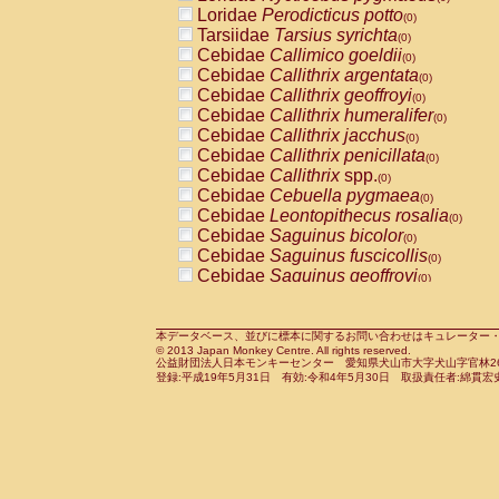
Pitheciidae
Callicebus cupreus
Loridae
Perodicticus potto
(0)
(0)
Pitheciidae
Callicebus donacophilus
Tarsiidae
Tarsius syrichta
(0
(0)
Pitheciidae
Callicebus moloch
Cebidae
Callimico goeldii
(0)
(0)
Pitheciidae
Callicebus torquatus
Cebidae
Callithrix argentata
(0)
(0)
Pitheciidae
Callicebus
spp.
Cebidae
Callithrix geoffroyi
(0)
(0)
Pitheciidae
Chiropotes satanas
Cebidae
Callithrix humeralifer
(0)
(0)
Pitheciidae
Pithecia monachus
Cebidae
Callithrix jacchus
(0)
(0)
Pitheciidae
Pithecia pithecia
Cebidae
Callithrix penicillata
(0)
(0)
Cercopithecidae
Cercocebus agilis
Cebidae
Callithrix
spp.
(0)
(0)
Cercopithecidae
Cercocebus galeritus
Cebidae
Cebuella pygmaea
(0)
Cercopithecidae
Cercocebus torquatu
Cebidae
Leontopithecus rosalia
(0)
Cercopithecidae
Cercocebus torquatus
Cebidae
Saguinus bicolor
(0)
Cercopithecidae
Cercocebus torquatu
Cebidae
Saguinus fuscicollis
(0)
Cercopithecidae
Cercocebus
hybrid
Cebidae
Saguinus geoffroyi
(0)
(0)
Cercopithecidae
Cercocebus
spp.
Cebidae
Saguinus imperator
(0)
(0)
Cercopithecidae
Lophocebus albigen
Cebidae
Saguinus labiatus
(0)
Cercopithecidae
Papio anubis
Cebidae
Saguinus leucopus
本データベース、並びに標本に関するお問い合わせはキュレーター・新宅勇太までお願い
(0)
(0)
© 2013 Japan Monkey Centre. All rights reserved.
Cercopithecidae
Papio cynocephalus
Cebidae
Saguinus midas
(
(0)
公益財団法人日本モンキーセンター 愛知県犬山市大字犬山字官林26番
Cercopithecidae
Papio hamadryas
Cebidae
Saguinus mystax
(0)
登録:平成19年5月31日 有効:令和4年5月30日 取扱責任者:綿貫宏
(0)
Cercopithecidae
Papio papio
Cebidae
Saguinus nigricollis
(0)
(0)
Cercopithecidae
Papio
spp.
Cebidae
Saguinus oedipus
(0)
(1)
Cercopithecidae
Mandrillus leucopha
Cebidae
Saguinus weddelli
(0)
Cercopithecidae
Mandrillus sphinx
Cebidae
Saguinus
spp.
(0)
(0)
Cercopithecidae
Theropithecus gelad
Cebidae
Aotus trivirgatus
(0)
Cercopithecidae
Macaca arctoides
Cebidae
Cebus albifrons
(0)
(0)