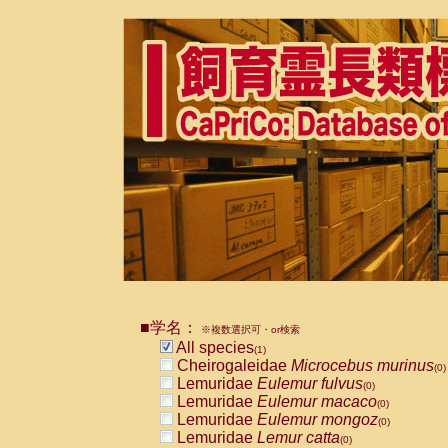
■学名：
※複数選択可・or検索
All species
(1)
Cheirogaleidae
Microcebus murinus
(0)
Lemuridae
Eulemur fulvus
(0)
Lemuridae
Eulemur macaco
(0)
Lemuridae
Eulemur mongoz
(0)
Lemuridae
Lemur catta
(0)