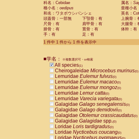
科名：Cebidae
Cebidae
Saguinus midas
属名：
Sa
(0)
種小名：
oedipus
亜種小名
Cebidae
Saguinus mystax
(0)
和名：ワタボウシパンシェ
英名：Cotto
Cebidae
Saguinus nigricollis
(0)
頭蓋骨：一部無
下顎骨：有
上腕骨：
Cebidae
Saguinus oedipus
(1)
尺骨：有
肩甲骨：有
大腿骨：
Cebidae
Saguinus weddelli
(0)
腓骨：有
寛骨：有
体幹：有
Cebidae
Saguinus
spp.
(0)
手：有
足：有
Cebidae
Aotus trivirgatus
(0)
Cebidae
Cebus albifrons
1 件中 1 件から 1 件を表示中
(0)
Cebidae
Cebus apella
(0)
Cebidae
Cebus capucinus
(0)
■学名：
Cebidae
Cebus nigrivittatus
※複数選択可・or検索
(0)
Cebidae
Cebus
spp.
All species
(0)
(1)
Cebidae
Saimiri boliviensis
Cheirogaleidae
Microcebus murinus
(0)
(0)
Cebidae
Saimiri sciureus
Lemuridae
Eulemur fulvus
(0)
(0)
Atelidae
Alouatta caraya
Lemuridae
Eulemur macaco
(0)
(0)
Atelidae
Alouatta fusca
Lemuridae
Eulemur mongoz
(0)
(0)
Atelidae
Alouatta seniculus
Lemuridae
Lemur catta
(0)
(0)
Atelidae
Alouatta
spp.
Lemuridae
Varecia variegata
(0)
(0)
Atelidae
Ateles belzebuth
Galagidae
Galago senegalensis
(0)
(0)
Atelidae
Ateles geoffroyi
Galagidae
Galago demidovii
(0)
(0)
Atelidae
Ateles paniscus
Galagidae
Otolemur crassicaudatus
(0)
(0)
Atelidae
Ateles
spp.
Galagidae
Galagidae
spp.
(0)
(0)
Atelidae
Lagothrix lagothricha
Loridae
Loris tardigradus
(0)
(0)
Atelidae
Lagothrix lagothricha cana
Loridae
Nycticebus coucang
(0)
(0)
Pitheciidae
Cacajao calvus rubicundu
Loridae
Nycticebus pygmaeus
(0)