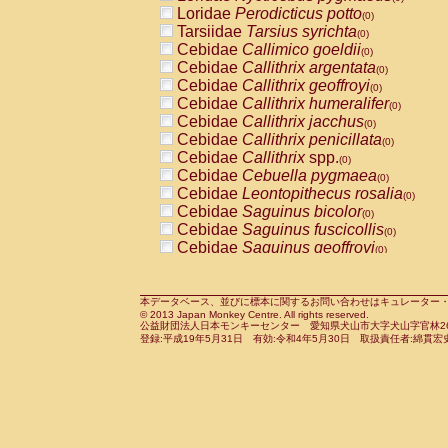
Pitheciidae
Callicebus cupreus
Loridae
Perodicticus potto
(0)
(0)
Pitheciidae
Callicebus donacophilus
Tarsiidae
Tarsius syrichta
(0
(0)
Pitheciidae
Callicebus moloch
Cebidae
Callimico goeldii
(0)
(0)
Pitheciidae
Callicebus torquatus
Cebidae
Callithrix argentata
(0)
(0)
Pitheciidae
Callicebus
spp.
Cebidae
Callithrix geoffroyi
(0)
(0)
Pitheciidae
Chiropotes satanas
Cebidae
Callithrix humeralifer
(0)
(0)
Pitheciidae
Pithecia monachus
Cebidae
Callithrix jacchus
(0)
(0)
Pitheciidae
Pithecia pithecia
Cebidae
Callithrix penicillata
(0)
(0)
Cercopithecidae
Cercocebus agilis
Cebidae
Callithrix
spp.
(0)
(0)
Cercopithecidae
Cercocebus galeritus
Cebidae
Cebuella pygmaea
(0)
Cercopithecidae
Cercocebus torquatu
Cebidae
Leontopithecus rosalia
(0)
Cercopithecidae
Cercocebus torquatus
Cebidae
Saguinus bicolor
(0)
Cercopithecidae
Cercocebus torquatu
Cebidae
Saguinus fuscicollis
(0)
Cercopithecidae
Cercocebus
hybrid
Cebidae
Saguinus geoffroyi
(0)
(0)
Cercopithecidae
Cercocebus
spp.
Cebidae
Saguinus imperator
(0)
(0)
Cercopithecidae
Lophocebus albigen
Cebidae
Saguinus labiatus
(0)
Cercopithecidae
Papio anubis
Cebidae
Saguinus leucopus
本データベース、並びに標本に関するお問い合わせはキュレーター・新宅勇太までお願い
(0)
(0)
© 2013 Japan Monkey Centre. All rights reserved.
Cercopithecidae
Papio cynocephalus
Cebidae
Saguinus midas
(
(0)
公益財団法人日本モンキーセンター 愛知県犬山市大字犬山字官林26番
Cercopithecidae
Papio hamadryas
Cebidae
Saguinus mystax
(0)
登録:平成19年5月31日 有効:令和4年5月30日 取扱責任者:綿貫宏
(0)
Cercopithecidae
Papio papio
Cebidae
Saguinus nigricollis
(0)
(0)
Cercopithecidae
Papio
spp.
Cebidae
Saguinus oedipus
(0)
(1)
Cercopithecidae
Mandrillus leucopha
Cebidae
Saguinus weddelli
(0)
Cercopithecidae
Mandrillus sphinx
Cebidae
Saguinus
spp.
(0)
(0)
Cercopithecidae
Theropithecus gelad
Cebidae
Aotus trivirgatus
(0)
Cercopithecidae
Macaca arctoides
Cebidae
Cebus albifrons
(0)
(0)