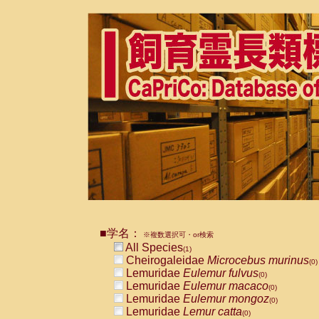
■学名：
※複数選択可・or検索
All Species
(1)
Cheirogaleidae
Microcebus murinus
(0)
Lemuridae
Eulemur fulvus
(0)
Lemuridae
Eulemur macaco
(0)
Lemuridae
Eulemur mongoz
(0)
Lemuridae
Lemur catta
(0)