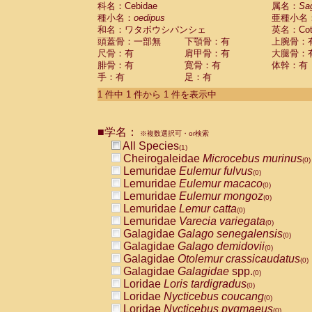
科名：Cebidae
Cebidae
Saguinus midas
属名：
Sa
(0)
種小名：
oedipus
亜種小名
Cebidae
Saguinus mystax
(0)
和名：ワタボウシパンシェ
英名：Cotto
Cebidae
Saguinus nigricollis
(0)
頭蓋骨：一部無
下顎骨：有
上腕骨：
Cebidae
Saguinus oedipus
(1)
尺骨：有
肩甲骨：有
大腿骨：
Cebidae
Saguinus weddelli
(0)
腓骨：有
寛骨：有
体幹：有
Cebidae
Saguinus
spp.
(0)
手：有
足：有
Cebidae
Aotus trivirgatus
(0)
Cebidae
Cebus albifrons
1 件中 1 件から 1 件を表示中
(0)
Cebidae
Cebus apella
(0)
Cebidae
Cebus capucinus
(0)
■学名：
Cebidae
Cebus nigrivittatus
※複数選択可・or検索
(0)
Cebidae
Cebus
spp.
All Species
(0)
(1)
Cebidae
Saimiri boliviensis
Cheirogaleidae
Microcebus murinus
(0)
(0)
Cebidae
Saimiri sciureus
Lemuridae
Eulemur fulvus
(0)
(0)
Atelidae
Alouatta caraya
Lemuridae
Eulemur macaco
(0)
(0)
Atelidae
Alouatta fusca
Lemuridae
Eulemur mongoz
(0)
(0)
Atelidae
Alouatta seniculus
Lemuridae
Lemur catta
(0)
(0)
Atelidae
Alouatta
spp.
Lemuridae
Varecia variegata
(0)
(0)
Atelidae
Ateles belzebuth
Galagidae
Galago senegalensis
(0)
(0)
Atelidae
Ateles geoffroyi
Galagidae
Galago demidovii
(0)
(0)
Atelidae
Ateles paniscus
Galagidae
Otolemur crassicaudatus
(0)
(0)
Atelidae
Ateles
spp.
Galagidae
Galagidae
spp.
(0)
(0)
Atelidae
Lagothrix lagothricha
Loridae
Loris tardigradus
(0)
(0)
Atelidae
Lagothrix lagothricha cana
Loridae
Nycticebus coucang
(0)
(0)
Pitheciidae
Cacajao calvus rubicundu
Loridae
Nycticebus pygmaeus
(0)