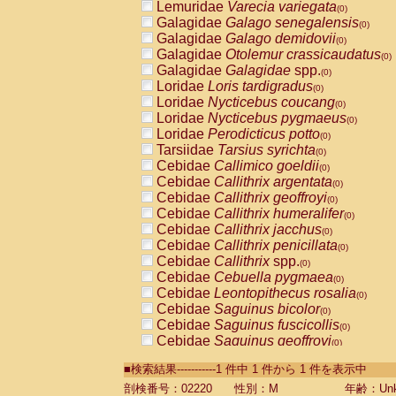
Lemuridae
Varecia variegata
(0)
Galagidae
Galago senegalensis
(0)
Galagidae
Galago demidovii
(0)
Galagidae
Otolemur crassicaudatus
(0)
Galagidae
Galagidae
spp.
(0)
Loridae
Loris tardigradus
(0)
Loridae
Nycticebus coucang
(0)
Loridae
Nycticebus pygmaeus
(0)
Loridae
Perodicticus potto
(0)
Tarsiidae
Tarsius syrichta
(0)
Cebidae
Callimico goeldii
(0)
Cebidae
Callithrix argentata
(0)
Cebidae
Callithrix geoffroyi
(0)
Cebidae
Callithrix humeralifer
(0)
Cebidae
Callithrix jacchus
(0)
Cebidae
Callithrix penicillata
(0)
Cebidae
Callithrix
spp.
(0)
Cebidae
Cebuella pygmaea
(0)
Cebidae
Leontopithecus rosalia
(0)
Cebidae
Saguinus bicolor
(0)
Cebidae
Saguinus fuscicollis
(0)
Cebidae
Saguinus geoffroyi
(0)
Cebidae
Saguinus imperator
(0)
■検索結果-----------1 件中 1 件から 1 件を表示中
Cebidae
Saguinus labiatus
(0)
Cebidae
Saguinus leucopus
剖検番号：02220
性別：M
年齢：Unk
(0)