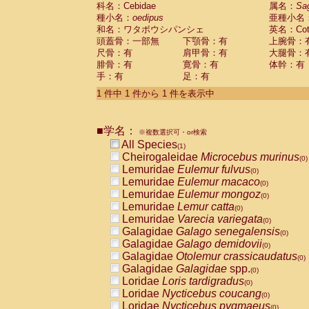
科名：Cebidae
Cebidae
Saguinus midas
属名：
Sa
(0)
種小名：
oedipus
亜種小名
Cebidae
Saguinus mystax
(0)
和名：ワタボウシパンシェ
英名：Cotto
Cebidae
Saguinus nigricollis
(0)
頭蓋骨：一部無
下顎骨：有
上腕骨：
Cebidae
Saguinus oedipus
(1)
尺骨：有
肩甲骨：有
大腿骨：
Cebidae
Saguinus weddelli
(0)
腓骨：有
寛骨：有
体幹：有
Cebidae
Saguinus
spp.
(0)
手：有
足：有
Cebidae
Aotus trivirgatus
(0)
Cebidae
Cebus albifrons
1 件中 1 件から 1 件を表示中
(0)
Cebidae
Cebus apella
(0)
Cebidae
Cebus capucinus
(0)
■学名：
Cebidae
Cebus nigrivittatus
※複数選択可・or検索
(0)
Cebidae
Cebus
spp.
All Species
(0)
(1)
Cebidae
Saimiri boliviensis
Cheirogaleidae
Microcebus murinus
(0)
(0)
Cebidae
Saimiri sciureus
Lemuridae
Eulemur fulvus
(0)
(0)
Atelidae
Alouatta caraya
Lemuridae
Eulemur macaco
(0)
(0)
Atelidae
Alouatta fusca
Lemuridae
Eulemur mongoz
(0)
(0)
Atelidae
Alouatta seniculus
Lemuridae
Lemur catta
(0)
(0)
Atelidae
Alouatta
spp.
Lemuridae
Varecia variegata
(0)
(0)
Atelidae
Ateles belzebuth
Galagidae
Galago senegalensis
(0)
(0)
Atelidae
Ateles geoffroyi
Galagidae
Galago demidovii
(0)
(0)
Atelidae
Ateles paniscus
Galagidae
Otolemur crassicaudatus
(0)
(0)
Atelidae
Ateles
spp.
Galagidae
Galagidae
spp.
(0)
(0)
Atelidae
Lagothrix lagothricha
Loridae
Loris tardigradus
(0)
(0)
Atelidae
Lagothrix lagothricha cana
Loridae
Nycticebus coucang
(0)
(0)
Pitheciidae
Cacajao calvus rubicundu
Loridae
Nycticebus pygmaeus
(0)