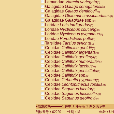
Lemuridae
Varecia variegata
(0)
Galagidae
Galago senegalensis
(0)
Galagidae
Galago demidovii
(0)
Galagidae
Otolemur crassicaudatus
(0)
Galagidae
Galagidae
spp.
(0)
Loridae
Loris tardigradus
(0)
Loridae
Nycticebus coucang
(0)
Loridae
Nycticebus pygmaeus
(0)
Loridae
Perodicticus potto
(0)
Tarsiidae
Tarsius syrichta
(0)
Cebidae
Callimico goeldii
(0)
Cebidae
Callithrix argentata
(0)
Cebidae
Callithrix geoffroyi
(0)
Cebidae
Callithrix humeralifer
(0)
Cebidae
Callithrix jacchus
(0)
Cebidae
Callithrix penicillata
(0)
Cebidae
Callithrix
spp.
(0)
Cebidae
Cebuella pygmaea
(0)
Cebidae
Leontopithecus rosalia
(0)
Cebidae
Saguinus bicolor
(0)
Cebidae
Saguinus fuscicollis
(0)
Cebidae
Saguinus geoffroyi
(0)
Cebidae
Saguinus imperator
(0)
■検索結果-----------1 件中 1 件から 1 件を表示中
Cebidae
Saguinus labiatus
(0)
Cebidae
Saguinus leucopus
剖検番号：02220
性別：M
年齢：Unk
(0)