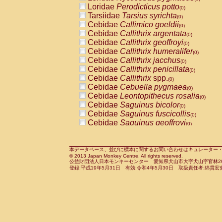
Pitheciidae
Callicebus cupreus
Loridae
Perodicticus potto
(0)
(0)
Pitheciidae
Callicebus donacophilus
Tarsiidae
Tarsius syrichta
(0
(0)
Pitheciidae
Callicebus moloch
Cebidae
Callimico goeldii
(0)
(0)
Pitheciidae
Callicebus torquatus
Cebidae
Callithrix argentata
(0)
(0)
Pitheciidae
Callicebus
spp.
Cebidae
Callithrix geoffroyi
(0)
(0)
Pitheciidae
Chiropotes satanas
Cebidae
Callithrix humeralifer
(0)
(0)
Pitheciidae
Pithecia monachus
Cebidae
Callithrix jacchus
(0)
(0)
Pitheciidae
Pithecia pithecia
Cebidae
Callithrix penicillata
(0)
(0)
Cercopithecidae
Cercocebus agilis
Cebidae
Callithrix
spp.
(0)
(0)
Cercopithecidae
Cercocebus galeritus
Cebidae
Cebuella pygmaea
(0)
Cercopithecidae
Cercocebus torquatu
Cebidae
Leontopithecus rosalia
(0)
Cercopithecidae
Cercocebus torquatus
Cebidae
Saguinus bicolor
(0)
Cercopithecidae
Cercocebus torquatu
Cebidae
Saguinus fuscicollis
(0)
Cercopithecidae
Cercocebus
hybrid
Cebidae
Saguinus geoffroyi
(0)
(0)
Cercopithecidae
Cercocebus
spp.
Cebidae
Saguinus imperator
(0)
(0)
Cercopithecidae
Lophocebus albigen
Cebidae
Saguinus labiatus
(0)
Cercopithecidae
Papio anubis
Cebidae
Saguinus leucopus
本データベース、並びに標本に関するお問い合わせはキュレーター・新宅勇太までお願い
(0)
(0)
© 2013 Japan Monkey Centre. All rights reserved.
Cercopithecidae
Papio cynocephalus
Cebidae
Saguinus midas
(
(0)
公益財団法人日本モンキーセンター 愛知県犬山市大字犬山字官林26番
Cercopithecidae
Papio hamadryas
Cebidae
Saguinus mystax
(0)
登録:平成19年5月31日 有効:令和4年5月30日 取扱責任者:綿貫宏
(0)
Cercopithecidae
Papio papio
Cebidae
Saguinus nigricollis
(0)
(0)
Cercopithecidae
Papio
spp.
Cebidae
Saguinus oedipus
(0)
(1)
Cercopithecidae
Mandrillus leucopha
Cebidae
Saguinus weddelli
(0)
Cercopithecidae
Mandrillus sphinx
Cebidae
Saguinus
spp.
(0)
(0)
Cercopithecidae
Theropithecus gelad
Cebidae
Aotus trivirgatus
(0)
Cercopithecidae
Macaca arctoides
Cebidae
Cebus albifrons
(0)
(0)