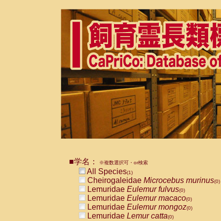
■学名：
※複数選択可・or検索
All Species
(1)
Cheirogaleidae
Microcebus murinus
(0)
Lemuridae
Eulemur fulvus
(0)
Lemuridae
Eulemur macaco
(0)
Lemuridae
Eulemur mongoz
(0)
Lemuridae
Lemur catta
(0)