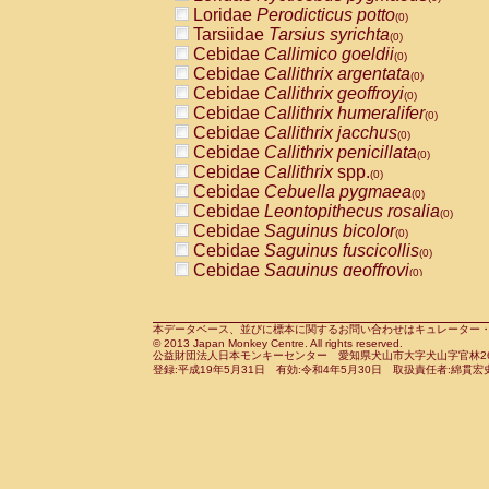
Pitheciidae
Callicebus cupreus
Loridae
Perodicticus potto
(0)
(0)
Pitheciidae
Callicebus donacophilus
Tarsiidae
Tarsius syrichta
(0
(0)
Pitheciidae
Callicebus moloch
Cebidae
Callimico goeldii
(0)
(0)
Pitheciidae
Callicebus torquatus
Cebidae
Callithrix argentata
(0)
(0)
Pitheciidae
Callicebus
spp.
Cebidae
Callithrix geoffroyi
(0)
(0)
Pitheciidae
Chiropotes satanas
Cebidae
Callithrix humeralifer
(0)
(0)
Pitheciidae
Pithecia monachus
Cebidae
Callithrix jacchus
(0)
(0)
Pitheciidae
Pithecia pithecia
Cebidae
Callithrix penicillata
(0)
(0)
Cercopithecidae
Cercocebus agilis
Cebidae
Callithrix
spp.
(0)
(0)
Cercopithecidae
Cercocebus galeritus
Cebidae
Cebuella pygmaea
(0)
Cercopithecidae
Cercocebus torquatu
Cebidae
Leontopithecus rosalia
(0)
Cercopithecidae
Cercocebus torquatus
Cebidae
Saguinus bicolor
(0)
Cercopithecidae
Cercocebus torquatu
Cebidae
Saguinus fuscicollis
(0)
Cercopithecidae
Cercocebus
hybrid
Cebidae
Saguinus geoffroyi
(0)
(0)
Cercopithecidae
Cercocebus
spp.
Cebidae
Saguinus imperator
(0)
(0)
Cercopithecidae
Lophocebus albigen
Cebidae
Saguinus labiatus
(0)
Cercopithecidae
Papio anubis
Cebidae
Saguinus leucopus
本データベース、並びに標本に関するお問い合わせはキュレーター・新宅勇太までお願い
(0)
(0)
© 2013 Japan Monkey Centre. All rights reserved.
Cercopithecidae
Papio cynocephalus
Cebidae
Saguinus midas
(
(0)
公益財団法人日本モンキーセンター 愛知県犬山市大字犬山字官林26番
Cercopithecidae
Papio hamadryas
Cebidae
Saguinus mystax
(0)
登録:平成19年5月31日 有効:令和4年5月30日 取扱責任者:綿貫宏
(0)
Cercopithecidae
Papio papio
Cebidae
Saguinus nigricollis
(0)
(0)
Cercopithecidae
Papio
spp.
Cebidae
Saguinus oedipus
(0)
(1)
Cercopithecidae
Mandrillus leucopha
Cebidae
Saguinus weddelli
(0)
Cercopithecidae
Mandrillus sphinx
Cebidae
Saguinus
spp.
(0)
(0)
Cercopithecidae
Theropithecus gelad
Cebidae
Aotus trivirgatus
(0)
Cercopithecidae
Macaca arctoides
Cebidae
Cebus albifrons
(0)
(0)