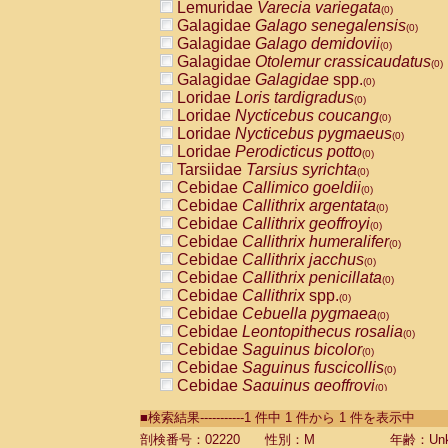
Lemuridae
Varecia variegata
(0)
Galagidae
Galago senegalensis
(0)
Galagidae
Galago demidovii
(0)
Galagidae
Otolemur crassicaudatus
(0)
Galagidae
Galagidae
spp.
(0)
Loridae
Loris tardigradus
(0)
Loridae
Nycticebus coucang
(0)
Loridae
Nycticebus pygmaeus
(0)
Loridae
Perodicticus potto
(0)
Tarsiidae
Tarsius syrichta
(0)
Cebidae
Callimico goeldii
(0)
Cebidae
Callithrix argentata
(0)
Cebidae
Callithrix geoffroyi
(0)
Cebidae
Callithrix humeralifer
(0)
Cebidae
Callithrix jacchus
(0)
Cebidae
Callithrix penicillata
(0)
Cebidae
Callithrix
spp.
(0)
Cebidae
Cebuella pygmaea
(0)
Cebidae
Leontopithecus rosalia
(0)
Cebidae
Saguinus bicolor
(0)
Cebidae
Saguinus fuscicollis
(0)
Cebidae
Saguinus geoffroyi
(0)
Cebidae
Saguinus imperator
(0)
■検索結果-----------1 件中 1 件から 1 件を表示中
Cebidae
Saguinus labiatus
(0)
Cebidae
Saguinus leucopus
剖検番号：02220
性別：M
年齢：Unk
(0)