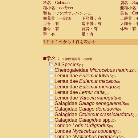
科名：Cebidae
Cebidae
Saguinus midas
属名：
Sa
(0)
種小名：
oedipus
亜種小名
Cebidae
Saguinus mystax
(0)
和名：ワタボウシパンシェ
英名：Cotto
Cebidae
Saguinus nigricollis
(0)
頭蓋骨：一部無
下顎骨：有
上腕骨：
Cebidae
Saguinus oedipus
(1)
尺骨：有
肩甲骨：有
大腿骨：
Cebidae
Saguinus weddelli
(0)
腓骨：有
寛骨：有
体幹：有
Cebidae
Saguinus
spp.
(0)
手：有
足：有
Cebidae
Aotus trivirgatus
(0)
Cebidae
Cebus albifrons
1 件中 1 件から 1 件を表示中
(0)
Cebidae
Cebus apella
(0)
Cebidae
Cebus capucinus
(0)
■学名：
Cebidae
Cebus nigrivittatus
※複数選択可・or検索
(0)
Cebidae
Cebus
spp.
All Species
(0)
(1)
Cebidae
Saimiri boliviensis
Cheirogaleidae
Microcebus murinus
(0)
(0)
Cebidae
Saimiri sciureus
Lemuridae
Eulemur fulvus
(0)
(0)
Atelidae
Alouatta caraya
Lemuridae
Eulemur macaco
(0)
(0)
Atelidae
Alouatta fusca
Lemuridae
Eulemur mongoz
(0)
(0)
Atelidae
Alouatta seniculus
Lemuridae
Lemur catta
(0)
(0)
Atelidae
Alouatta
spp.
Lemuridae
Varecia variegata
(0)
(0)
Atelidae
Ateles belzebuth
Galagidae
Galago senegalensis
(0)
(0)
Atelidae
Ateles geoffroyi
Galagidae
Galago demidovii
(0)
(0)
Atelidae
Ateles paniscus
Galagidae
Otolemur crassicaudatus
(0)
(0)
Atelidae
Ateles
spp.
Galagidae
Galagidae
spp.
(0)
(0)
Atelidae
Lagothrix lagothricha
Loridae
Loris tardigradus
(0)
(0)
Atelidae
Lagothrix lagothricha cana
Loridae
Nycticebus coucang
(0)
(0)
Pitheciidae
Cacajao calvus rubicundu
Loridae
Nycticebus pygmaeus
(0)