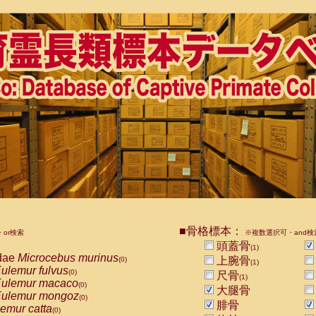
■骨格標本：
or検索
※複数選択可・and検
頭蓋骨
(1)
dae
Microcebus murinus
上腕骨
(0)
(1)
ulemur fulvus
(0)
尺骨
(1)
ulemur macaco
(0)
大腿骨
ulemur mongoz
(0)
腓骨
emur catta
(0)