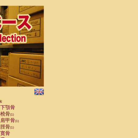
索
下顎骨
橈骨
(1)
肩甲骨
(1)
脛骨
(1)
寛骨