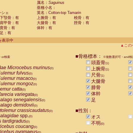
guinus midas
属名：
Saguinus
(0)
亜種小名：
guinus mystax
(0)
ンシェ
英名：Cotton-top Tamarin
uinus nigricollis
(0)
下顎骨：有
上腕骨：有
橈骨：有
guinus oedipus
(1)
肩甲骨：有
大腿骨：有
脛骨：有
uinus weddelli
(0)
寛骨：有
体幹：有
guinus
spp.
(0)
足：有
us trivirgatus
(0)
us albifrons
件を表示中
(0)
us apella
▲この
(0)
bus capucinus
(0)
us nigrivittatus
■骨格標本：
or検索
(0)
※複数選択可・and検
bus
spp.
頭蓋骨
(0)
(1)
miri boliviensis
dae
Microcebus murinus
(0)
上腕骨
(0)
(1)
miri sciureus
ulemur fulvus
(0)
(0)
尺骨
(1)
uatta caraya
ulemur macaco
(0)
(0)
大腿骨
uatta fusca
ulemur mongoz
(0)
(0)
腓骨
uatta seniculus
emur catta
(0)
(0)
uatta
spp.
体幹
arecia variegata
(0)
(0)
les belzebuth
alago senegalensis
足
(0)
(0)
les geoffroyi
alago demidovii
(0)
(0)
les paniscus
tolemur crassicaudatus
■性別：
(0)
(0)
les
spp.
alagidae
spp.
(0)
オス
(0)
othrix lagothricha
s tardigradus
(0)
(0)
不明
(0)
othrix lagothricha cana
ticebus coucang
(0)
(0)
Cacajao calvus rubicundus
ticebus pygmaeus
(0)
(0)