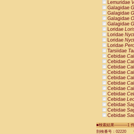
Lemuridae
V
Galagidae
G
Galagidae
G
Galagidae
O
Galagidae
G
Loridae
Lori
Loridae
Nyc
Loridae
Nyc
Loridae
Pero
Tarsiidae
Ta
Cebidae
Cal
Cebidae
Cal
Cebidae
Cal
Cebidae
Cal
Cebidae
Cal
Cebidae
Cal
Cebidae
Cal
Cebidae
Ce
Cebidae
Leo
Cebidae
Sag
Cebidae
Sag
Cebidae
Sag
Cebidae
Sag
■検索結果----------
Cebidae
Sag
Cebidae
Sa
剖検番号：02220