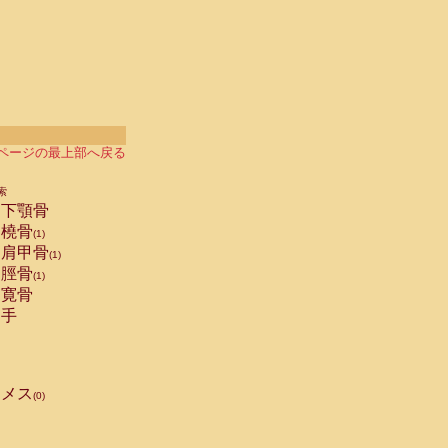
ページの最上部へ戻る
索
下顎骨
橈骨
(1)
肩甲骨
(1)
脛骨
(1)
寛骨
手
メス
(0)