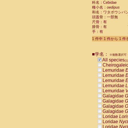
科名：Cebidae
Cebidae
Sa
種小名：
oedipus
Cebidae
Sa
和名：ワタボウシパ
Cebidae
Sag
頭蓋骨：一部無
Cebidae
Sa
尺骨：有
Cebidae
Sag
腓骨：有
Cebidae
Sa
手：有
Cebidae
Aot
Cebidae
Ceb
1 件中 1 件から 1 
Cebidae
Ceb
Cebidae
Ce
■学名：
Cebidae
Ceb
※複数選択可・
Cebidae
Ce
All species
(1)
Cebidae
Sai
Cheirogalei
Cebidae
Sai
Lemuridae
E
Atelidae
Alo
Lemuridae
E
Atelidae
Alo
Lemuridae
E
Atelidae
Alo
Lemuridae
L
Atelidae
Alo
Lemuridae
V
Atelidae
Ate
Galagidae
G
Atelidae
Ate
Galagidae
G
Atelidae
Ate
Galagidae
O
Atelidae
Ate
Galagidae
G
Atelidae
Lag
Loridae
Lori
Atelidae
Lag
Loridae
Nyc
Pitheciidae
Loridae
Nyc