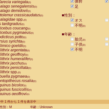
体幹
arecia variegata
(0)
alago senegalensis
足
(0)
alago demidovii
(0)
tolemur crassicaudatus
■性別：
(0)
alagidae
spp.
オス
(0)
s tardigradus
(0)
不明
(0)
ticebus coucang
(0)
ticebus pygmaeus
(0)
■年齢：
dicticus potto
(0)
胎児
(0)
rsius syrichta
(0)
子供
limico goeldii
(0)
(0)
不明
lithrix argentata
(0)
lithrix geoffroyi
(0)
lithrix humeralifer
(0)
lithrix jacchus
(0)
lithrix penicillata
(0)
lithrix
spp.
(0)
buella pygmaea
(0)
ntopithecus rosalia
(0)
uinus bicolor
(0)
uinus fuscicollis
(0)
uinus geoffroyi
(0)
uinus imperator
(0)
-1 件中 1 件から 1 件を表示中
uinus labiatus
(0)
guinus leucopus
性別：M
年齢：Unknown
(0)