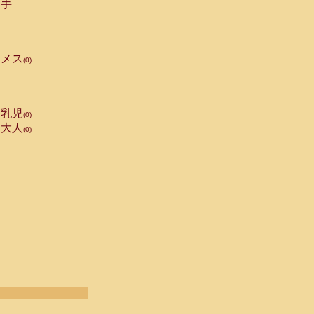
手
メス
(0)
乳児
(0)
大人
(0)