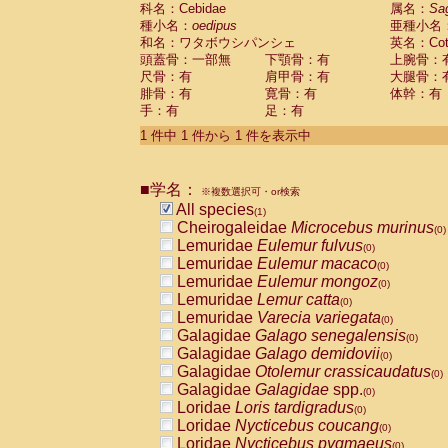
科名：Cebidae
Cebidae
Saguinus midas
属名：
Sa
(0)
種小名：
oedipus
亜種小名
Cebidae
Saguinus mystax
(0)
和名：ワタボウシパンシェ
英名：Cotto
Cebidae
Saguinus nigricollis
(0)
頭蓋骨：一部無
下顎骨：有
上腕骨：
Cebidae
Saguinus oedipus
(1)
尺骨：有
肩甲骨：有
大腿骨：
Cebidae
Saguinus weddelli
(0)
腓骨：有
寛骨：有
体幹：有
Cebidae
Saguinus
spp.
(0)
手：有
足：有
Cebidae
Aotus trivirgatus
(0)
Cebidae
Cebus albifrons
1 件中 1 件から 1 件を表示中
(0)
Cebidae
Cebus apella
(0)
Cebidae
Cebus capucinus
(0)
■学名：
Cebidae
Cebus nigrivittatus
※複数選択可・or検索
(0)
Cebidae
Cebus
spp.
All species
(0)
(1)
Cebidae
Saimiri boliviensis
Cheirogaleidae
Microcebus murinus
(0)
(0)
Cebidae
Saimiri sciureus
Lemuridae
Eulemur fulvus
(0)
(0)
Atelidae
Alouatta caraya
Lemuridae
Eulemur macaco
(0)
(0)
Atelidae
Alouatta fusca
Lemuridae
Eulemur mongoz
(0)
(0)
Atelidae
Alouatta seniculus
Lemuridae
Lemur catta
(0)
(0)
Atelidae
Alouatta
spp.
Lemuridae
Varecia variegata
(0)
(0)
Atelidae
Ateles belzebuth
Galagidae
Galago senegalensis
(0)
(0)
Atelidae
Ateles geoffroyi
Galagidae
Galago demidovii
(0)
(0)
Atelidae
Ateles paniscus
Galagidae
Otolemur crassicaudatus
(0)
(0)
Atelidae
Ateles
spp.
Galagidae
Galagidae
spp.
(0)
(0)
Atelidae
Lagothrix lagothricha
Loridae
Loris tardigradus
(0)
(0)
Atelidae
Lagothrix lagothricha cana
Loridae
Nycticebus coucang
(0)
(0)
Pitheciidae
Cacajao calvus rubicundu
Loridae
Nycticebus pygmaeus
(0)