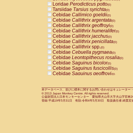
Pitheciidae
Callicebus cupreus
Loridae
Perodicticus potto
(0)
(0)
Pitheciidae
Callicebus donacophilus
Tarsiidae
Tarsius syrichta
(0
(0)
Pitheciidae
Callicebus moloch
Cebidae
Callimico goeldii
(0)
(0)
Pitheciidae
Callicebus torquatus
Cebidae
Callithrix argentata
(0)
(0)
Pitheciidae
Callicebus
spp.
Cebidae
Callithrix geoffroyi
(0)
(0)
Pitheciidae
Chiropotes satanas
Cebidae
Callithrix humeralifer
(0)
(0)
Pitheciidae
Pithecia monachus
Cebidae
Callithrix jacchus
(0)
(0)
Pitheciidae
Pithecia pithecia
Cebidae
Callithrix penicillata
(0)
(0)
Cercopithecidae
Cercocebus agilis
Cebidae
Callithrix
spp.
(0)
(0)
Cercopithecidae
Cercocebus galeritus
Cebidae
Cebuella pygmaea
(0)
Cercopithecidae
Cercocebus torquatu
Cebidae
Leontopithecus rosalia
(0)
Cercopithecidae
Cercocebus torquatus
Cebidae
Saguinus bicolor
(0)
Cercopithecidae
Cercocebus torquatu
Cebidae
Saguinus fuscicollis
(0)
Cercopithecidae
Cercocebus
hybrid
Cebidae
Saguinus geoffroyi
(0)
(0)
Cercopithecidae
Cercocebus
spp.
Cebidae
Saguinus imperator
(0)
(0)
Cercopithecidae
Lophocebus albigen
Cebidae
Saguinus labiatus
(0)
Cercopithecidae
Papio anubis
Cebidae
Saguinus leucopus
本データベース、並びに標本に関するお問い合わせはキュレーター・新宅勇太までお願い
(0)
(0)
© 2013 Japan Monkey Centre. All rights reserved.
Cercopithecidae
Papio cynocephalus
Cebidae
Saguinus midas
(
(0)
公益財団法人日本モンキーセンター 愛知県犬山市大字犬山字官林26番
Cercopithecidae
Papio hamadryas
Cebidae
Saguinus mystax
(0)
登録:平成19年5月31日 有効:令和4年5月30日 取扱責任者:綿貫宏
(0)
Cercopithecidae
Papio papio
Cebidae
Saguinus nigricollis
(0)
(0)
Cercopithecidae
Papio
spp.
Cebidae
Saguinus oedipus
(0)
(1)
Cercopithecidae
Mandrillus leucopha
Cebidae
Saguinus weddelli
(0)
Cercopithecidae
Mandrillus sphinx
Cebidae
Saguinus
spp.
(0)
(0)
Cercopithecidae
Theropithecus gelad
Cebidae
Aotus trivirgatus
(0)
Cercopithecidae
Macaca arctoides
Cebidae
Cebus albifrons
(0)
(0)