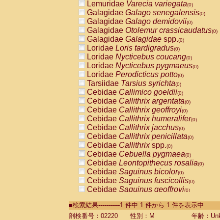
Lemuridae
Varecia variegata
(0)
Galagidae
Galago senegalensis
(0)
Galagidae
Galago demidovii
(0)
Galagidae
Otolemur crassicaudatus
(0)
Galagidae
Galagidae
spp.
(0)
Loridae
Loris tardigradus
(0)
Loridae
Nycticebus coucang
(0)
Loridae
Nycticebus pygmaeus
(0)
Loridae
Perodicticus potto
(0)
Tarsiidae
Tarsius syrichta
(0)
Cebidae
Callimico goeldii
(0)
Cebidae
Callithrix argentata
(0)
Cebidae
Callithrix geoffroyi
(0)
Cebidae
Callithrix humeralifer
(0)
Cebidae
Callithrix jacchus
(0)
Cebidae
Callithrix penicillata
(0)
Cebidae
Callithrix
spp.
(0)
Cebidae
Cebuella pygmaea
(0)
Cebidae
Leontopithecus rosalia
(0)
Cebidae
Saguinus bicolor
(0)
Cebidae
Saguinus fuscicollis
(0)
Cebidae
Saguinus geoffroyi
(0)
Cebidae
Saguinus imperator
(0)
■検索結果-----------1 件中 1 件から 1 件を表示中
Cebidae
Saguinus labiatus
(0)
Cebidae
Saguinus leucopus
剖検番号：02220
性別：M
年齢：Unk
(0)