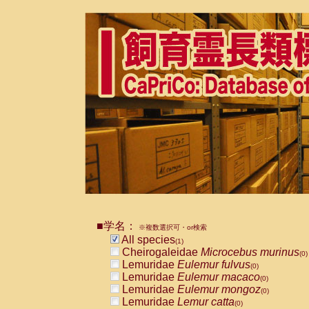
■学名：
※複数選択可・or検索
All species
(1)
Cheirogaleidae
Microcebus murinus
(0)
Lemuridae
Eulemur fulvus
(0)
Lemuridae
Eulemur macaco
(0)
Lemuridae
Eulemur mongoz
(0)
Lemuridae
Lemur catta
(0)