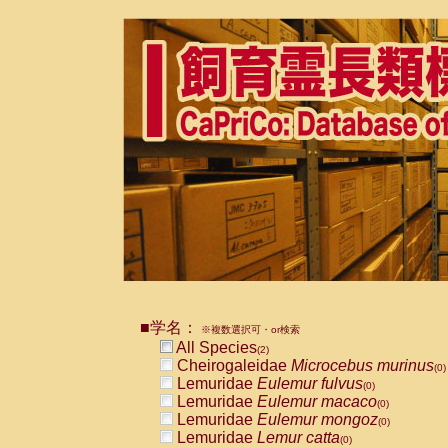
■学名：
※複数選択可・or検索
All Species
(2)
Cheirogaleidae
Microcebus murinus
(0)
Lemuridae
Eulemur fulvus
(0)
Lemuridae
Eulemur macaco
(0)
Lemuridae
Eulemur mongoz
(0)
Lemuridae
Lemur catta
(0)