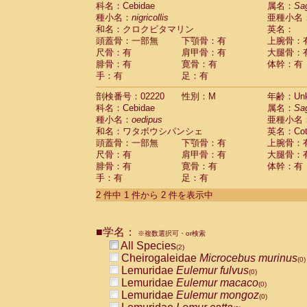
科名：Cebidae
Cebidae
Saguinus midas
属名：
Sa
(0)
種小名：
nigricollis
亜種小名
Cebidae
Saguinus mystax
(0)
和名：クロクビタマリン
英名：
Cebidae
Saguinus nigricollis
(1)
頭蓋骨：一部無
下顎骨：有
上腕骨：
Cebidae
Saguinus oedipus
(1)
尺骨：有
肩甲骨：有
大腿骨：
Cebidae
Saguinus weddelli
(0)
腓骨：有
寛骨：有
体幹：有
Cebidae
Saguinus
spp.
(0)
手：有
足：有
Cebidae
Aotus trivirgatus
(0)
Cebidae
Cebus albifrons
(0)
剖検番号：02220
性別：M
年齢：Unk
Cebidae
Cebus apella
科名：Cebidae
(0)
属名：
Sa
Cebidae
Cebus capucinus
種小名：
oedipus
亜種小名
(0)
Cebidae
Cebus nigrivittatus
和名：ワタボウシパンシェ
英名：Cotto
(0)
Cebidae
Cebus
spp.
頭蓋骨：一部無
下顎骨：有
上腕骨：
(0)
Cebidae
Saimiri boliviensis
尺骨：有
肩甲骨：有
大腿骨：
(0)
腓骨：有
Cebidae
Saimiri sciureus
寛骨：有
体幹：有
(0)
手：有
足：有
Atelidae
Alouatta caraya
(0)
Atelidae
Alouatta fusca
(0)
2 件中 1 件から 2 件を表示中
Atelidae
Alouatta seniculus
(0)
Atelidae
Alouatta
spp.
(0)
Atelidae
Ateles belzebuth
■学名：
(0)
※複数選択可・or検索
Atelidae
Ateles geoffroyi
(0)
All Species
(2)
Atelidae
Ateles paniscus
(0)
Cheirogaleidae
Microcebus murinus
(0)
Atelidae
Ateles
spp.
(0)
Lemuridae
Eulemur fulvus
(0)
Atelidae
Lagothrix lagothricha
(0)
Lemuridae
Eulemur macaco
(0)
Atelidae
Lagothrix lagothricha cana
(0)
Lemuridae
Eulemur mongoz
(0)
Pitheciidae
Cacajao calvus rubicundu