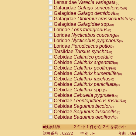
Lemuridae
Varecia variegata
(0)
Galagidae
Galago senegalensis
(0)
Galagidae
Galago demidovii
(0)
Galagidae
Otolemur crassicaudatus
(0)
Galagidae
Galagidae
spp.
(0)
Loridae
Loris tardigradus
(0)
Loridae
Nycticebus coucang
(0)
Loridae
Nycticebus pygmaeus
(0)
Loridae
Perodicticus potto
(0)
Tarsiidae
Tarsius syrichta
(0)
Cebidae
Callimico goeldii
(0)
Cebidae
Callithrix argentata
(0)
Cebidae
Callithrix geoffroyi
(0)
Cebidae
Callithrix humeralifer
(0)
Cebidae
Callithrix jacchus
(0)
Cebidae
Callithrix penicillata
(0)
Cebidae
Callithrix
spp.
(0)
Cebidae
Cebuella pygmaea
(0)
Cebidae
Leontopithecus rosalia
(0)
Cebidae
Saguinus bicolor
(0)
Cebidae
Saguinus fuscicollis
(0)
Cebidae
Saguinus geoffroyi
(0)
Cebidae
Saguinus imperator
(0)
■検索結果-----------2 件中 1 件から 2 件を表示中
Cebidae
Saguinus labiatus
(0)
Cebidae
Saguinus leucopus
剖検番号：02272
性別：F
年齢：Unk
(0)