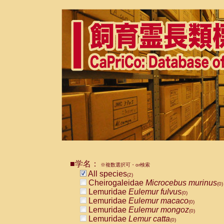
■学名：
※複数選択可・or検索
All species
(2)
Cheirogaleidae
Microcebus murinus
(0)
Lemuridae
Eulemur fulvus
(0)
Lemuridae
Eulemur macaco
(0)
Lemuridae
Eulemur mongoz
(0)
Lemuridae
Lemur catta
(0)