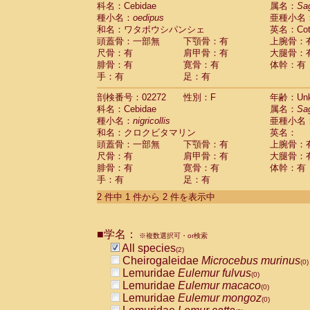
科名：Cebidae
Cebidae
Saguinus midas
属名：
Sa
(0)
種小名：
oedipus
亜種小名
Cebidae
Saguinus mystax
(0)
和名：ワタボウシパンシェ
英名：Cotto
Cebidae
Saguinus nigricollis
(1)
頭蓋骨：一部無
下顎骨：有
上腕骨：
Cebidae
Saguinus oedipus
(1)
尺骨：有
肩甲骨：有
大腿骨：
Cebidae
Saguinus weddelli
(0)
腓骨：有
寛骨：有
体幹：有
Cebidae
Saguinus
spp.
(0)
手：有
足：有
Cebidae
Aotus trivirgatus
(0)
Cebidae
Cebus albifrons
(0)
剖検番号：02272
性別：F
年齢：Unk
Cebidae
Cebus apella
科名：Cebidae
(0)
属名：
Sa
Cebidae
Cebus capucinus
種小名：
nigricollis
亜種小名
(0)
Cebidae
Cebus nigrivittatus
和名：クロクビタマリン
英名：
(0)
Cebidae
Cebus
spp.
頭蓋骨：一部無
下顎骨：有
上腕骨：
(0)
Cebidae
Saimiri boliviensis
尺骨：有
肩甲骨：有
大腿骨：
(0)
腓骨：有
Cebidae
Saimiri sciureus
寛骨：有
体幹：有
(0)
手：有
足：有
Atelidae
Alouatta caraya
(0)
Atelidae
Alouatta fusca
(0)
2 件中 1 件から 2 件を表示中
Atelidae
Alouatta seniculus
(0)
Atelidae
Alouatta
spp.
(0)
Atelidae
Ateles belzebuth
■学名：
(0)
※複数選択可・or検索
Atelidae
Ateles geoffroyi
(0)
All species
(2)
Atelidae
Ateles paniscus
(0)
Cheirogaleidae
Microcebus murinus
(0)
Atelidae
Ateles
spp.
(0)
Lemuridae
Eulemur fulvus
(0)
Atelidae
Lagothrix lagothricha
(0)
Lemuridae
Eulemur macaco
(0)
Atelidae
Lagothrix lagothricha cana
(0)
Lemuridae
Eulemur mongoz
(0)
Pitheciidae
Cacajao calvus rubicundu