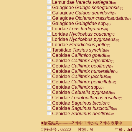
Lemuridae
Varecia variegata
(0)
Galagidae
Galago senegalensis
(0)
Galagidae
Galago demidovii
(0)
Galagidae
Otolemur crassicaudatus
(0)
Galagidae
Galagidae
spp.
(0)
Loridae
Loris tardigradus
(0)
Loridae
Nycticebus coucang
(0)
Loridae
Nycticebus pygmaeus
(0)
Loridae
Perodicticus potto
(0)
Tarsiidae
Tarsius syrichta
(0)
Cebidae
Callimico goeldii
(0)
Cebidae
Callithrix argentata
(0)
Cebidae
Callithrix geoffroyi
(0)
Cebidae
Callithrix humeralifer
(0)
Cebidae
Callithrix jacchus
(0)
Cebidae
Callithrix penicillata
(0)
Cebidae
Callithrix
spp.
(0)
Cebidae
Cebuella pygmaea
(0)
Cebidae
Leontopithecus rosalia
(0)
Cebidae
Saguinus bicolor
(0)
Cebidae
Saguinus fuscicollis
(0)
Cebidae
Saguinus geoffroyi
(0)
Cebidae
Saguinus imperator
(0)
■検索結果-----------2 件中 1 件から 2 件を表示中
Cebidae
Saguinus labiatus
(0)
Cebidae
Saguinus leucopus
剖検番号：02220
性別：M
年齢：Unk
(0)