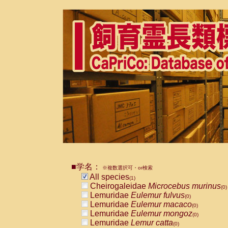
■学名：
※複数選択可・or検索
All species
(1)
Cheirogaleidae
Microcebus murinus
(0)
Lemuridae
Eulemur fulvus
(0)
Lemuridae
Eulemur macaco
(0)
Lemuridae
Eulemur mongoz
(0)
Lemuridae
Lemur catta
(0)