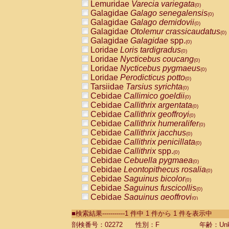
Lemuridae
Varecia variegata
(0)
Galagidae
Galago senegalensis
(0)
Galagidae
Galago demidovii
(0)
Galagidae
Otolemur crassicaudatus
(0)
Galagidae
Galagidae
spp.
(0)
Loridae
Loris tardigradus
(0)
Loridae
Nycticebus coucang
(0)
Loridae
Nycticebus pygmaeus
(0)
Loridae
Perodicticus potto
(0)
Tarsiidae
Tarsius syrichta
(0)
Cebidae
Callimico goeldii
(0)
Cebidae
Callithrix argentata
(0)
Cebidae
Callithrix geoffroyi
(0)
Cebidae
Callithrix humeralifer
(0)
Cebidae
Callithrix jacchus
(0)
Cebidae
Callithrix penicillata
(0)
Cebidae
Callithrix
spp.
(0)
Cebidae
Cebuella pygmaea
(0)
Cebidae
Leontopithecus rosalia
(0)
Cebidae
Saguinus bicolor
(0)
Cebidae
Saguinus fuscicollis
(0)
Cebidae
Saguinus geoffroyi
(0)
Cebidae
Saguinus imperator
(0)
■検索結果-----------1 件中 1 件から 1 件を表示中
Cebidae
Saguinus labiatus
(0)
Cebidae
Saguinus leucopus
剖検番号：02272
性別：F
年齢：Unk
(0)