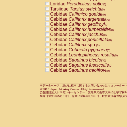
Pitheciidae
Callicebus cupreus
Loridae
Perodicticus potto
(0)
(0)
Pitheciidae
Callicebus donacophilus
Tarsiidae
Tarsius syrichta
(0
(0)
Pitheciidae
Callicebus moloch
Cebidae
Callimico goeldii
(0)
(0)
Pitheciidae
Callicebus torquatus
Cebidae
Callithrix argentata
(0)
(0)
Pitheciidae
Callicebus
spp.
Cebidae
Callithrix geoffroyi
(0)
(0)
Pitheciidae
Chiropotes satanas
Cebidae
Callithrix humeralifer
(0)
(0)
Pitheciidae
Pithecia monachus
Cebidae
Callithrix jacchus
(0)
(0)
Pitheciidae
Pithecia pithecia
Cebidae
Callithrix penicillata
(0)
(0)
Cercopithecidae
Cercocebus agilis
Cebidae
Callithrix
spp.
(0)
(0)
Cercopithecidae
Cercocebus galeritus
Cebidae
Cebuella pygmaea
(0)
Cercopithecidae
Cercocebus torquatu
Cebidae
Leontopithecus rosalia
(0)
Cercopithecidae
Cercocebus torquatus
Cebidae
Saguinus bicolor
(0)
Cercopithecidae
Cercocebus torquatu
Cebidae
Saguinus fuscicollis
(0)
Cercopithecidae
Cercocebus
hybrid
Cebidae
Saguinus geoffroyi
(0)
(0)
Cercopithecidae
Cercocebus
spp.
Cebidae
Saguinus imperator
(0)
(0)
Cercopithecidae
Lophocebus albigen
Cebidae
Saguinus labiatus
(0)
Cercopithecidae
Papio anubis
Cebidae
Saguinus leucopus
本データベース、並びに標本に関するお問い合わせはキュレーター・新宅勇太までお願い
(0)
(0)
© 2013 Japan Monkey Centre. All rights reserved.
Cercopithecidae
Papio cynocephalus
Cebidae
Saguinus midas
(
(0)
公益財団法人日本モンキーセンター 愛知県犬山市大字犬山字官林26番
Cercopithecidae
Papio hamadryas
Cebidae
Saguinus mystax
(0)
登録:平成19年5月31日 有効:令和4年5月30日 取扱責任者:綿貫宏
(0)
Cercopithecidae
Papio papio
Cebidae
Saguinus nigricollis
(0)
(1)
Cercopithecidae
Papio
spp.
Cebidae
Saguinus oedipus
(0)
(0)
Cercopithecidae
Mandrillus leucopha
Cebidae
Saguinus weddelli
(0)
Cercopithecidae
Mandrillus sphinx
Cebidae
Saguinus
spp.
(0)
(0)
Cercopithecidae
Theropithecus gelad
Cebidae
Aotus trivirgatus
(0)
Cercopithecidae
Macaca arctoides
Cebidae
Cebus albifrons
(0)
(0)