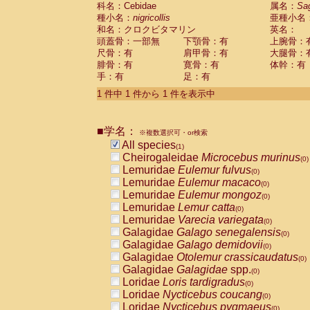
科名：Cebidae
Cebidae
Saguinus midas
属名：
Sa
(0)
種小名：
nigricollis
亜種小名
Cebidae
Saguinus mystax
(0)
和名：クロクビタマリン
英名：
Cebidae
Saguinus nigricollis
(1)
頭蓋骨：一部無
下顎骨：有
上腕骨：
Cebidae
Saguinus oedipus
(0)
尺骨：有
肩甲骨：有
大腿骨：
Cebidae
Saguinus weddelli
(0)
腓骨：有
寛骨：有
体幹：有
Cebidae
Saguinus
spp.
(0)
手：有
足：有
Cebidae
Aotus trivirgatus
(0)
Cebidae
Cebus albifrons
1 件中 1 件から 1 件を表示中
(0)
Cebidae
Cebus apella
(0)
Cebidae
Cebus capucinus
(0)
■学名：
Cebidae
Cebus nigrivittatus
※複数選択可・or検索
(0)
Cebidae
Cebus
spp.
All species
(0)
(1)
Cebidae
Saimiri boliviensis
Cheirogaleidae
Microcebus murinus
(0)
(0)
Cebidae
Saimiri sciureus
Lemuridae
Eulemur fulvus
(0)
(0)
Atelidae
Alouatta caraya
Lemuridae
Eulemur macaco
(0)
(0)
Atelidae
Alouatta fusca
Lemuridae
Eulemur mongoz
(0)
(0)
Atelidae
Alouatta seniculus
Lemuridae
Lemur catta
(0)
(0)
Atelidae
Alouatta
spp.
Lemuridae
Varecia variegata
(0)
(0)
Atelidae
Ateles belzebuth
Galagidae
Galago senegalensis
(0)
(0)
Atelidae
Ateles geoffroyi
Galagidae
Galago demidovii
(0)
(0)
Atelidae
Ateles paniscus
Galagidae
Otolemur crassicaudatus
(0)
(0)
Atelidae
Ateles
spp.
Galagidae
Galagidae
spp.
(0)
(0)
Atelidae
Lagothrix lagothricha
Loridae
Loris tardigradus
(0)
(0)
Atelidae
Lagothrix lagothricha cana
Loridae
Nycticebus coucang
(0)
(0)
Pitheciidae
Cacajao calvus rubicundu
Loridae
Nycticebus pygmaeus
(0)