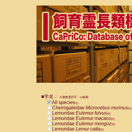
■学名：
※複数選択可・or検索
All species
(1)
Cheirogaleidae
Microcebus murinus
(0)
Lemuridae
Eulemur fulvus
(0)
Lemuridae
Eulemur macaco
(0)
Lemuridae
Eulemur mongoz
(0)
Lemuridae
Lemur catta
(0)