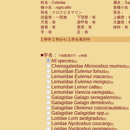
科名：Cebidae
Cebidae
Saguinus midas
属名：
Sa
(0)
種小名：
nigricollis
亜種小名
Cebidae
Saguinus mystax
(0)
和名：クロクビタマリン
英名：
Cebidae
Saguinus nigricollis
(1)
頭蓋骨：一部無
下顎骨：有
上腕骨：
Cebidae
Saguinus oedipus
(0)
尺骨：有
肩甲骨：有
大腿骨：
Cebidae
Saguinus weddelli
(0)
腓骨：有
寛骨：有
体幹：有
Cebidae
Saguinus
spp.
(0)
手：有
足：有
Cebidae
Aotus trivirgatus
(0)
Cebidae
Cebus albifrons
1 件中 1 件から 1 件を表示中
(0)
Cebidae
Cebus apella
(0)
Cebidae
Cebus capucinus
(0)
■学名：
Cebidae
Cebus nigrivittatus
※複数選択可・or検索
(0)
Cebidae
Cebus
spp.
All species
(0)
(1)
Cebidae
Saimiri boliviensis
Cheirogaleidae
Microcebus murinus
(0)
(0)
Cebidae
Saimiri sciureus
Lemuridae
Eulemur fulvus
(0)
(0)
Atelidae
Alouatta caraya
Lemuridae
Eulemur macaco
(0)
(0)
Atelidae
Alouatta fusca
Lemuridae
Eulemur mongoz
(0)
(0)
Atelidae
Alouatta seniculus
Lemuridae
Lemur catta
(0)
(0)
Atelidae
Alouatta
spp.
Lemuridae
Varecia variegata
(0)
(0)
Atelidae
Ateles belzebuth
Galagidae
Galago senegalensis
(0)
(0)
Atelidae
Ateles geoffroyi
Galagidae
Galago demidovii
(0)
(0)
Atelidae
Ateles paniscus
Galagidae
Otolemur crassicaudatus
(0)
(0)
Atelidae
Ateles
spp.
Galagidae
Galagidae
spp.
(0)
(0)
Atelidae
Lagothrix lagothricha
Loridae
Loris tardigradus
(0)
(0)
Atelidae
Lagothrix lagothricha cana
Loridae
Nycticebus coucang
(0)
(0)
Pitheciidae
Cacajao calvus rubicundu
Loridae
Nycticebus pygmaeus
(0)