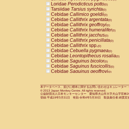
Pitheciidae
Callicebus cupreus
Loridae
Perodicticus potto
(0)
(0)
Pitheciidae
Callicebus donacophilus
Tarsiidae
Tarsius syrichta
(0
(0)
Pitheciidae
Callicebus moloch
Cebidae
Callimico goeldii
(0)
(0)
Pitheciidae
Callicebus torquatus
Cebidae
Callithrix argentata
(0)
(0)
Pitheciidae
Callicebus
spp.
Cebidae
Callithrix geoffroyi
(0)
(0)
Pitheciidae
Chiropotes satanas
Cebidae
Callithrix humeralifer
(0)
(0)
Pitheciidae
Pithecia monachus
Cebidae
Callithrix jacchus
(0)
(0)
Pitheciidae
Pithecia pithecia
Cebidae
Callithrix penicillata
(0)
(0)
Cercopithecidae
Cercocebus agilis
Cebidae
Callithrix
spp.
(0)
(0)
Cercopithecidae
Cercocebus galeritus
Cebidae
Cebuella pygmaea
(0)
Cercopithecidae
Cercocebus torquatu
Cebidae
Leontopithecus rosalia
(0)
Cercopithecidae
Cercocebus torquatus
Cebidae
Saguinus bicolor
(0)
Cercopithecidae
Cercocebus torquatu
Cebidae
Saguinus fuscicollis
(0)
Cercopithecidae
Cercocebus
hybrid
Cebidae
Saguinus geoffroyi
(0)
(0)
Cercopithecidae
Cercocebus
spp.
Cebidae
Saguinus imperator
(0)
(0)
Cercopithecidae
Lophocebus albigen
Cebidae
Saguinus labiatus
(0)
Cercopithecidae
Papio anubis
Cebidae
Saguinus leucopus
本データベース、並びに標本に関するお問い合わせはキュレーター・新宅勇太までお願い
(0)
(0)
© 2013 Japan Monkey Centre. All rights reserved.
Cercopithecidae
Papio cynocephalus
Cebidae
Saguinus midas
(
(0)
公益財団法人日本モンキーセンター 愛知県犬山市大字犬山字官林26番
Cercopithecidae
Papio hamadryas
Cebidae
Saguinus mystax
(0)
登録:平成19年5月31日 有効:令和4年5月30日 取扱責任者:綿貫宏
(0)
Cercopithecidae
Papio papio
Cebidae
Saguinus nigricollis
(0)
(1)
Cercopithecidae
Papio
spp.
Cebidae
Saguinus oedipus
(0)
(0)
Cercopithecidae
Mandrillus leucopha
Cebidae
Saguinus weddelli
(0)
Cercopithecidae
Mandrillus sphinx
Cebidae
Saguinus
spp.
(0)
(0)
Cercopithecidae
Theropithecus gelad
Cebidae
Aotus trivirgatus
(0)
Cercopithecidae
Macaca arctoides
Cebidae
Cebus albifrons
(0)
(0)