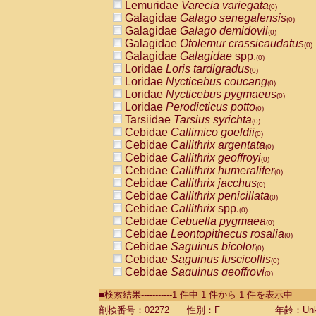
Lemuridae
Varecia variegata
(0)
Galagidae
Galago senegalensis
(0)
Galagidae
Galago demidovii
(0)
Galagidae
Otolemur crassicaudatus
(0)
Galagidae
Galagidae
spp.
(0)
Loridae
Loris tardigradus
(0)
Loridae
Nycticebus coucang
(0)
Loridae
Nycticebus pygmaeus
(0)
Loridae
Perodicticus potto
(0)
Tarsiidae
Tarsius syrichta
(0)
Cebidae
Callimico goeldii
(0)
Cebidae
Callithrix argentata
(0)
Cebidae
Callithrix geoffroyi
(0)
Cebidae
Callithrix humeralifer
(0)
Cebidae
Callithrix jacchus
(0)
Cebidae
Callithrix penicillata
(0)
Cebidae
Callithrix
spp.
(0)
Cebidae
Cebuella pygmaea
(0)
Cebidae
Leontopithecus rosalia
(0)
Cebidae
Saguinus bicolor
(0)
Cebidae
Saguinus fuscicollis
(0)
Cebidae
Saguinus geoffroyi
(0)
Cebidae
Saguinus imperator
(0)
■検索結果-----------1 件中 1 件から 1 件を表示中
Cebidae
Saguinus labiatus
(0)
Cebidae
Saguinus leucopus
剖検番号：02272
性別：F
年齢：Unk
(0)