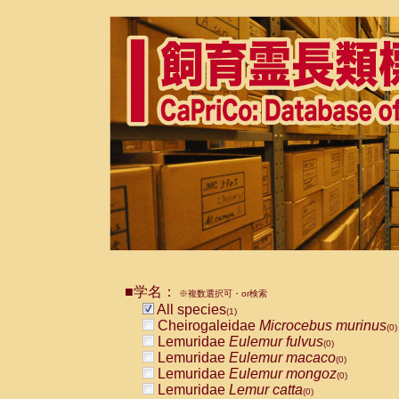
■学名：
※複数選択可・or検索
All species
(1)
Cheirogaleidae
Microcebus murinus
(0)
Lemuridae
Eulemur fulvus
(0)
Lemuridae
Eulemur macaco
(0)
Lemuridae
Eulemur mongoz
(0)
Lemuridae
Lemur catta
(0)