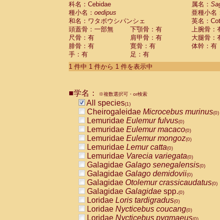
科名：Cebidae
Cebidae
Saguinus midas
属名：
Sa
(0)
種小名：
oedipus
亜種小名
Cebidae
Saguinus mystax
(0)
和名：ワタボウシパンシェ
英名：Cotto
Cebidae
Saguinus nigricollis
(0)
頭蓋骨：一部無
下顎骨：有
上腕骨：
Cebidae
Saguinus oedipus
(1)
尺骨：有
肩甲骨：有
大腿骨：
Cebidae
Saguinus weddelli
(0)
腓骨：有
寛骨：有
体幹：有
Cebidae
Saguinus
spp.
(0)
手：有
足：有
Cebidae
Aotus trivirgatus
(0)
Cebidae
Cebus albifrons
1 件中 1 件から 1 件を表示中
(0)
Cebidae
Cebus apella
(0)
Cebidae
Cebus capucinus
(0)
■学名：
Cebidae
Cebus nigrivittatus
※複数選択可・or検索
(0)
Cebidae
Cebus
spp.
All species
(0)
(1)
Cebidae
Saimiri boliviensis
Cheirogaleidae
Microcebus murinus
(0)
(0)
Cebidae
Saimiri sciureus
Lemuridae
Eulemur fulvus
(0)
(0)
Atelidae
Alouatta caraya
Lemuridae
Eulemur macaco
(0)
(0)
Atelidae
Alouatta fusca
Lemuridae
Eulemur mongoz
(0)
(0)
Atelidae
Alouatta seniculus
Lemuridae
Lemur catta
(0)
(0)
Atelidae
Alouatta
spp.
Lemuridae
Varecia variegata
(0)
(0)
Atelidae
Ateles belzebuth
Galagidae
Galago senegalensis
(0)
(0)
Atelidae
Ateles geoffroyi
Galagidae
Galago demidovii
(0)
(0)
Atelidae
Ateles paniscus
Galagidae
Otolemur crassicaudatus
(0)
(0)
Atelidae
Ateles
spp.
Galagidae
Galagidae
spp.
(0)
(0)
Atelidae
Lagothrix lagothricha
Loridae
Loris tardigradus
(0)
(0)
Atelidae
Lagothrix lagothricha cana
Loridae
Nycticebus coucang
(0)
(0)
Pitheciidae
Cacajao calvus rubicundu
Loridae
Nycticebus pygmaeus
(0)