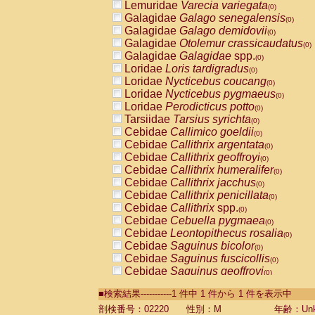
Lemuridae
Varecia variegata
(0)
Galagidae
Galago senegalensis
(0)
Galagidae
Galago demidovii
(0)
Galagidae
Otolemur crassicaudatus
(0)
Galagidae
Galagidae
spp.
(0)
Loridae
Loris tardigradus
(0)
Loridae
Nycticebus coucang
(0)
Loridae
Nycticebus pygmaeus
(0)
Loridae
Perodicticus potto
(0)
Tarsiidae
Tarsius syrichta
(0)
Cebidae
Callimico goeldii
(0)
Cebidae
Callithrix argentata
(0)
Cebidae
Callithrix geoffroyi
(0)
Cebidae
Callithrix humeralifer
(0)
Cebidae
Callithrix jacchus
(0)
Cebidae
Callithrix penicillata
(0)
Cebidae
Callithrix
spp.
(0)
Cebidae
Cebuella pygmaea
(0)
Cebidae
Leontopithecus rosalia
(0)
Cebidae
Saguinus bicolor
(0)
Cebidae
Saguinus fuscicollis
(0)
Cebidae
Saguinus geoffroyi
(0)
Cebidae
Saguinus imperator
(0)
■検索結果-----------1 件中 1 件から 1 件を表示中
Cebidae
Saguinus labiatus
(0)
Cebidae
Saguinus leucopus
剖検番号：02220
性別：M
年齢：Unk
(0)