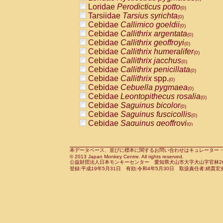
Pitheciidae
Callicebus cupreus
Loridae
Perodicticus potto
(0)
(0)
Pitheciidae
Callicebus donacophilus
Tarsiidae
Tarsius syrichta
(0
(0)
Pitheciidae
Callicebus moloch
Cebidae
Callimico goeldii
(0)
(0)
Pitheciidae
Callicebus torquatus
Cebidae
Callithrix argentata
(0)
(0)
Pitheciidae
Callicebus
spp.
Cebidae
Callithrix geoffroyi
(0)
(0)
Pitheciidae
Chiropotes satanas
Cebidae
Callithrix humeralifer
(0)
(0)
Pitheciidae
Pithecia monachus
Cebidae
Callithrix jacchus
(0)
(0)
Pitheciidae
Pithecia pithecia
Cebidae
Callithrix penicillata
(0)
(0)
Cercopithecidae
Cercocebus agilis
Cebidae
Callithrix
spp.
(0)
(0)
Cercopithecidae
Cercocebus galeritus
Cebidae
Cebuella pygmaea
(0)
Cercopithecidae
Cercocebus torquatu
Cebidae
Leontopithecus rosalia
(0)
Cercopithecidae
Cercocebus torquatus
Cebidae
Saguinus bicolor
(0)
Cercopithecidae
Cercocebus torquatu
Cebidae
Saguinus fuscicollis
(0)
Cercopithecidae
Cercocebus
hybrid
Cebidae
Saguinus geoffroyi
(0)
(0)
Cercopithecidae
Cercocebus
spp.
Cebidae
Saguinus imperator
(0)
(0)
Cercopithecidae
Lophocebus albigen
Cebidae
Saguinus labiatus
(0)
Cercopithecidae
Papio anubis
Cebidae
Saguinus leucopus
本データベース、並びに標本に関するお問い合わせはキュレーター・新宅勇太までお願い
(0)
(0)
© 2013 Japan Monkey Centre. All rights reserved.
Cercopithecidae
Papio cynocephalus
Cebidae
Saguinus midas
(
(0)
公益財団法人日本モンキーセンター 愛知県犬山市大字犬山字官林26番
Cercopithecidae
Papio hamadryas
Cebidae
Saguinus mystax
(0)
登録:平成19年5月31日 有効:令和4年5月30日 取扱責任者:綿貫宏
(0)
Cercopithecidae
Papio papio
Cebidae
Saguinus nigricollis
(0)
(0)
Cercopithecidae
Papio
spp.
Cebidae
Saguinus oedipus
(0)
(1)
Cercopithecidae
Mandrillus leucopha
Cebidae
Saguinus weddelli
(0)
Cercopithecidae
Mandrillus sphinx
Cebidae
Saguinus
spp.
(0)
(0)
Cercopithecidae
Theropithecus gelad
Cebidae
Aotus trivirgatus
(0)
Cercopithecidae
Macaca arctoides
Cebidae
Cebus albifrons
(0)
(0)