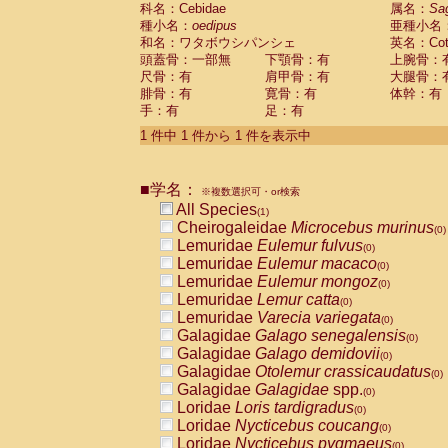
科名：Cebidae
Cebidae
Saguinus midas
属名：
Sa
(0)
種小名：
oedipus
亜種小名
Cebidae
Saguinus mystax
(0)
和名：ワタボウシパンシェ
英名：Cotto
Cebidae
Saguinus nigricollis
(0)
頭蓋骨：一部無
下顎骨：有
上腕骨：
Cebidae
Saguinus oedipus
(1)
尺骨：有
肩甲骨：有
大腿骨：
Cebidae
Saguinus weddelli
(0)
腓骨：有
寛骨：有
体幹：有
Cebidae
Saguinus
spp.
(0)
手：有
足：有
Cebidae
Aotus trivirgatus
(0)
Cebidae
Cebus albifrons
1 件中 1 件から 1 件を表示中
(0)
Cebidae
Cebus apella
(0)
Cebidae
Cebus capucinus
(0)
■学名：
Cebidae
Cebus nigrivittatus
※複数選択可・or検索
(0)
Cebidae
Cebus
spp.
All Species
(0)
(1)
Cebidae
Saimiri boliviensis
Cheirogaleidae
Microcebus murinus
(0)
(0)
Cebidae
Saimiri sciureus
Lemuridae
Eulemur fulvus
(0)
(0)
Atelidae
Alouatta caraya
Lemuridae
Eulemur macaco
(0)
(0)
Atelidae
Alouatta fusca
Lemuridae
Eulemur mongoz
(0)
(0)
Atelidae
Alouatta seniculus
Lemuridae
Lemur catta
(0)
(0)
Atelidae
Alouatta
spp.
Lemuridae
Varecia variegata
(0)
(0)
Atelidae
Ateles belzebuth
Galagidae
Galago senegalensis
(0)
(0)
Atelidae
Ateles geoffroyi
Galagidae
Galago demidovii
(0)
(0)
Atelidae
Ateles paniscus
Galagidae
Otolemur crassicaudatus
(0)
(0)
Atelidae
Ateles
spp.
Galagidae
Galagidae
spp.
(0)
(0)
Atelidae
Lagothrix lagothricha
Loridae
Loris tardigradus
(0)
(0)
Atelidae
Lagothrix lagothricha cana
Loridae
Nycticebus coucang
(0)
(0)
Pitheciidae
Cacajao calvus rubicundu
Loridae
Nycticebus pygmaeus
(0)