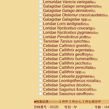
Lemuridae
Varecia variegata
(0)
Galagidae
Galago senegalensis
(0)
Galagidae
Galago demidovii
(0)
Galagidae
Otolemur crassicaudatus
(0)
Galagidae
Galagidae
spp.
(0)
Loridae
Loris tardigradus
(0)
Loridae
Nycticebus coucang
(0)
Loridae
Nycticebus pygmaeus
(0)
Loridae
Perodicticus potto
(0)
Tarsiidae
Tarsius syrichta
(0)
Cebidae
Callimico goeldii
(0)
Cebidae
Callithrix argentata
(0)
Cebidae
Callithrix geoffroyi
(0)
Cebidae
Callithrix humeralifer
(0)
Cebidae
Callithrix jacchus
(0)
Cebidae
Callithrix penicillata
(0)
Cebidae
Callithrix
spp.
(0)
Cebidae
Cebuella pygmaea
(0)
Cebidae
Leontopithecus rosalia
(0)
Cebidae
Saguinus bicolor
(0)
Cebidae
Saguinus fuscicollis
(0)
Cebidae
Saguinus geoffroyi
(0)
Cebidae
Saguinus imperator
(0)
■検索結果-----------1 件中 1 件から 1 件を表示中
Cebidae
Saguinus labiatus
(0)
Cebidae
Saguinus leucopus
剖検番号：02220
性別：M
年齢：Unk
(0)