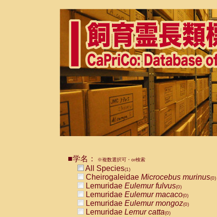
■学名：
※複数選択可・or検索
All Species
(1)
Cheirogaleidae
Microcebus murinus
(0)
Lemuridae
Eulemur fulvus
(0)
Lemuridae
Eulemur macaco
(0)
Lemuridae
Eulemur mongoz
(0)
Lemuridae
Lemur catta
(0)