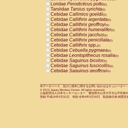
Pitheciidae
Callicebus cupreus
Loridae
Perodicticus potto
(0)
(0)
Pitheciidae
Callicebus donacophilus
Tarsiidae
Tarsius syrichta
(0
(0)
Pitheciidae
Callicebus moloch
Cebidae
Callimico goeldii
(0)
(0)
Pitheciidae
Callicebus torquatus
Cebidae
Callithrix argentata
(0)
(0)
Pitheciidae
Callicebus
spp.
Cebidae
Callithrix geoffroyi
(0)
(0)
Pitheciidae
Chiropotes satanas
Cebidae
Callithrix humeralifer
(0)
(0)
Pitheciidae
Pithecia monachus
Cebidae
Callithrix jacchus
(0)
(0)
Pitheciidae
Pithecia pithecia
Cebidae
Callithrix penicillata
(0)
(0)
Cercopithecidae
Cercocebus agilis
Cebidae
Callithrix
spp.
(0)
(0)
Cercopithecidae
Cercocebus galeritus
Cebidae
Cebuella pygmaea
(0)
Cercopithecidae
Cercocebus torquatu
Cebidae
Leontopithecus rosalia
(0)
Cercopithecidae
Cercocebus torquatus
Cebidae
Saguinus bicolor
(0)
Cercopithecidae
Cercocebus torquatu
Cebidae
Saguinus fuscicollis
(0)
Cercopithecidae
Cercocebus
hybrid
Cebidae
Saguinus geoffroyi
(0)
(0)
Cercopithecidae
Cercocebus
spp.
Cebidae
Saguinus imperator
(0)
(0)
Cercopithecidae
Lophocebus albigen
Cebidae
Saguinus labiatus
(0)
Cercopithecidae
Papio anubis
Cebidae
Saguinus leucopus
本データベース、並びに標本に関するお問い合わせはキュレーター・新宅勇太までお願い
(0)
(0)
© 2013 Japan Monkey Centre. All rights reserved.
Cercopithecidae
Papio cynocephalus
Cebidae
Saguinus midas
(
(0)
公益財団法人日本モンキーセンター 愛知県犬山市大字犬山字官林26番
Cercopithecidae
Papio hamadryas
Cebidae
Saguinus mystax
(0)
登録:平成19年5月31日 有効:令和4年5月30日 取扱責任者:綿貫宏
(0)
Cercopithecidae
Papio papio
Cebidae
Saguinus nigricollis
(0)
(0)
Cercopithecidae
Papio
spp.
Cebidae
Saguinus oedipus
(0)
(1)
Cercopithecidae
Mandrillus leucopha
Cebidae
Saguinus weddelli
(0)
Cercopithecidae
Mandrillus sphinx
Cebidae
Saguinus
spp.
(0)
(0)
Cercopithecidae
Theropithecus gelad
Cebidae
Aotus trivirgatus
(0)
Cercopithecidae
Macaca arctoides
Cebidae
Cebus albifrons
(0)
(0)