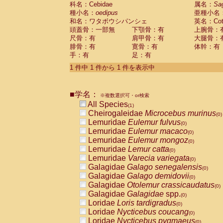
科名：Cebidae
Cebidae
Saguinus midas
属名：
Sa
(0)
種小名：
oedipus
亜種小名
Cebidae
Saguinus mystax
(0)
和名：ワタボウシパンシェ
英名：Cotto
Cebidae
Saguinus nigricollis
(0)
頭蓋骨：一部無
下顎骨：有
上腕骨：
Cebidae
Saguinus oedipus
(1)
尺骨：有
肩甲骨：有
大腿骨：
Cebidae
Saguinus weddelli
(0)
腓骨：有
寛骨：有
体幹：有
Cebidae
Saguinus
spp.
(0)
手：有
足：有
Cebidae
Aotus trivirgatus
(0)
Cebidae
Cebus albifrons
1 件中 1 件から 1 件を表示中
(0)
Cebidae
Cebus apella
(0)
Cebidae
Cebus capucinus
(0)
■学名：
Cebidae
Cebus nigrivittatus
※複数選択可・or検索
(0)
Cebidae
Cebus
spp.
All Species
(0)
(1)
Cebidae
Saimiri boliviensis
Cheirogaleidae
Microcebus murinus
(0)
(0)
Cebidae
Saimiri sciureus
Lemuridae
Eulemur fulvus
(0)
(0)
Atelidae
Alouatta caraya
Lemuridae
Eulemur macaco
(0)
(0)
Atelidae
Alouatta fusca
Lemuridae
Eulemur mongoz
(0)
(0)
Atelidae
Alouatta seniculus
Lemuridae
Lemur catta
(0)
(0)
Atelidae
Alouatta
spp.
Lemuridae
Varecia variegata
(0)
(0)
Atelidae
Ateles belzebuth
Galagidae
Galago senegalensis
(0)
(0)
Atelidae
Ateles geoffroyi
Galagidae
Galago demidovii
(0)
(0)
Atelidae
Ateles paniscus
Galagidae
Otolemur crassicaudatus
(0)
(0)
Atelidae
Ateles
spp.
Galagidae
Galagidae
spp.
(0)
(0)
Atelidae
Lagothrix lagothricha
Loridae
Loris tardigradus
(0)
(0)
Atelidae
Lagothrix lagothricha cana
Loridae
Nycticebus coucang
(0)
(0)
Pitheciidae
Cacajao calvus rubicundu
Loridae
Nycticebus pygmaeus
(0)