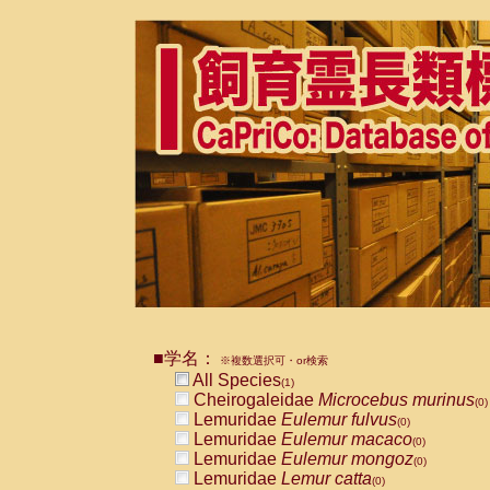
■学名：
※複数選択可・or検索
All Species
(1)
Cheirogaleidae
Microcebus murinus
(0)
Lemuridae
Eulemur fulvus
(0)
Lemuridae
Eulemur macaco
(0)
Lemuridae
Eulemur mongoz
(0)
Lemuridae
Lemur catta
(0)