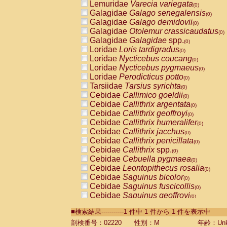
Lemuridae
Varecia variegata
(0)
Galagidae
Galago senegalensis
(0)
Galagidae
Galago demidovii
(0)
Galagidae
Otolemur crassicaudatus
(0)
Galagidae
Galagidae
spp.
(0)
Loridae
Loris tardigradus
(0)
Loridae
Nycticebus coucang
(0)
Loridae
Nycticebus pygmaeus
(0)
Loridae
Perodicticus potto
(0)
Tarsiidae
Tarsius syrichta
(0)
Cebidae
Callimico goeldii
(0)
Cebidae
Callithrix argentata
(0)
Cebidae
Callithrix geoffroyi
(0)
Cebidae
Callithrix humeralifer
(0)
Cebidae
Callithrix jacchus
(0)
Cebidae
Callithrix penicillata
(0)
Cebidae
Callithrix
spp.
(0)
Cebidae
Cebuella pygmaea
(0)
Cebidae
Leontopithecus rosalia
(0)
Cebidae
Saguinus bicolor
(0)
Cebidae
Saguinus fuscicollis
(0)
Cebidae
Saguinus geoffroyi
(0)
Cebidae
Saguinus imperator
(0)
■検索結果-----------1 件中 1 件から 1 件を表示中
Cebidae
Saguinus labiatus
(0)
Cebidae
Saguinus leucopus
剖検番号：02220
性別：M
年齢：Unk
(0)