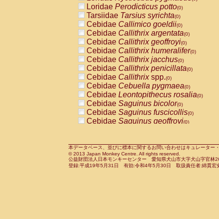
Pitheciidae
Callicebus cupreus
Loridae
Perodicticus potto
(0)
(0)
Pitheciidae
Callicebus donacophilus
Tarsiidae
Tarsius syrichta
(0
(0)
Pitheciidae
Callicebus moloch
Cebidae
Callimico goeldii
(0)
(0)
Pitheciidae
Callicebus torquatus
Cebidae
Callithrix argentata
(0)
(0)
Pitheciidae
Callicebus
spp.
Cebidae
Callithrix geoffroyi
(0)
(0)
Pitheciidae
Chiropotes satanas
Cebidae
Callithrix humeralifer
(0)
(0)
Pitheciidae
Pithecia monachus
Cebidae
Callithrix jacchus
(0)
(0)
Pitheciidae
Pithecia pithecia
Cebidae
Callithrix penicillata
(0)
(0)
Cercopithecidae
Cercocebus agilis
Cebidae
Callithrix
spp.
(0)
(0)
Cercopithecidae
Cercocebus galeritus
Cebidae
Cebuella pygmaea
(0)
Cercopithecidae
Cercocebus torquatu
Cebidae
Leontopithecus rosalia
(0)
Cercopithecidae
Cercocebus torquatus
Cebidae
Saguinus bicolor
(0)
Cercopithecidae
Cercocebus torquatu
Cebidae
Saguinus fuscicollis
(0)
Cercopithecidae
Cercocebus
hybrid
Cebidae
Saguinus geoffroyi
(0)
(0)
Cercopithecidae
Cercocebus
spp.
Cebidae
Saguinus imperator
(0)
(0)
Cercopithecidae
Lophocebus albigen
Cebidae
Saguinus labiatus
(0)
Cercopithecidae
Papio anubis
Cebidae
Saguinus leucopus
本データベース、並びに標本に関するお問い合わせはキュレーター・新宅勇太までお願い
(0)
(0)
© 2013 Japan Monkey Centre. All rights reserved.
Cercopithecidae
Papio cynocephalus
Cebidae
Saguinus midas
(
(0)
公益財団法人日本モンキーセンター 愛知県犬山市大字犬山字官林26番
Cercopithecidae
Papio hamadryas
Cebidae
Saguinus mystax
(0)
登録:平成19年5月31日 有効:令和4年5月30日 取扱責任者:綿貫宏
(0)
Cercopithecidae
Papio papio
Cebidae
Saguinus nigricollis
(0)
(0)
Cercopithecidae
Papio
spp.
Cebidae
Saguinus oedipus
(0)
(1)
Cercopithecidae
Mandrillus leucopha
Cebidae
Saguinus weddelli
(0)
Cercopithecidae
Mandrillus sphinx
Cebidae
Saguinus
spp.
(0)
(0)
Cercopithecidae
Theropithecus gelad
Cebidae
Aotus trivirgatus
(0)
Cercopithecidae
Macaca arctoides
Cebidae
Cebus albifrons
(0)
(0)