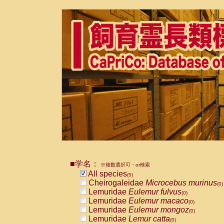
■学名：
※複数選択可・or検索
All species
(5)
Cheirogaleidae
Microcebus murinus
(0)
Lemuridae
Eulemur fulvus
(0)
Lemuridae
Eulemur macaco
(0)
Lemuridae
Eulemur mongoz
(0)
Lemuridae
Lemur catta
(0)