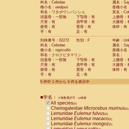
科名：Cebidae
属名：
Sa
Pitheciidae
Callicebus cupreus
(0)
種小名：
oedipus
亜種小名
Pitheciidae
Callicebus donacophilus
(0
和名：ワタボウシパンシェ
英名：Cotto
Pitheciidae
Callicebus moloch
(0)
頭蓋骨：一部無
下顎骨：有
上腕骨：
Pitheciidae
Callicebus torquatus
(0)
尺骨：有
肩甲骨：有
大腿骨：
Pitheciidae
Callicebus
spp.
(0)
腓骨：有
寛骨：有
体幹：有
Pitheciidae
Chiropotes satanas
(0)
手：有
足：有
Pitheciidae
Pithecia monachus
(0)
Pitheciidae
Pithecia pithecia
剖検番号：02272
性別：F
年齢：Unk
(0)
Cercopithecidae
Cercocebus agilis
科名：Cebidae
属名：
Sa
(0)
Cercopithecidae
Cercocebus galeritus
種小名：
nigricollis
亜種小名
和名：クロクビタマリン
Cercopithecidae
Cercocebus torquatu
英名：
頭蓋骨：一部無
下顎骨：有
上腕骨：
Cercopithecidae
Cercocebus torquatus
尺骨：有
肩甲骨：有
大腿骨：
Cercopithecidae
Cercocebus torquatu
腓骨：有
寛骨：有
体幹：有
Cercopithecidae
Cercocebus
hybrid
(0)
手：有
足：有
Cercopithecidae
Cercocebus
spp.
(0)
Cercopithecidae
Lophocebus albigen
5 件中 1 件から 5 件を表示中
Cercopithecidae
Papio anubis
(0)
Cercopithecidae
Papio cynocephalus
(
Cercopithecidae
Papio hamadryas
■学名：
(0)
※複数選択可・or検索
Cercopithecidae
Papio papio
All species
(0)
(5)
Cercopithecidae
Papio
spp.
Cheirogaleidae
Microcebus murinus
(0)
(0)
Cercopithecidae
Mandrillus leucopha
Lemuridae
Eulemur fulvus
(0)
Cercopithecidae
Mandrillus sphinx
Lemuridae
Eulemur macaco
(0)
(0)
Cercopithecidae
Theropithecus gelad
Lemuridae
Eulemur mongoz
(0)
Cercopithecidae
Macaca arctoides
Lemuridae
Lemur catta
(0)