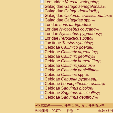
Lemuridae
Varecia variegata
(0)
Galagidae
Galago senegalensis
(0)
Galagidae
Galago demidovii
(0)
Galagidae
Otolemur crassicaudatus
(0)
Galagidae
Galagidae
spp.
(0)
Loridae
Loris tardigradus
(0)
Loridae
Nycticebus coucang
(0)
Loridae
Nycticebus pygmaeus
(0)
Loridae
Perodicticus potto
(0)
Tarsiidae
Tarsius syrichta
(0)
Cebidae
Callimico goeldii
(0)
Cebidae
Callithrix argentata
(0)
Cebidae
Callithrix geoffroyi
(0)
Cebidae
Callithrix humeralifer
(0)
Cebidae
Callithrix jacchus
(0)
Cebidae
Callithrix penicillata
(0)
Cebidae
Callithrix
spp.
(0)
Cebidae
Cebuella pygmaea
(0)
Cebidae
Leontopithecus rosalia
(0)
Cebidae
Saguinus bicolor
(0)
Cebidae
Saguinus fuscicollis
(0)
Cebidae
Saguinus geoffroyi
(0)
Cebidae
Saguinus imperator
(0)
■検索結果-----------5 件中 1 件から 5 件を表示中
Cebidae
Saguinus labiatus
(0)
Cebidae
Saguinus leucopus
剖検番号：00479
性別：F
年齢：Unk
(0)