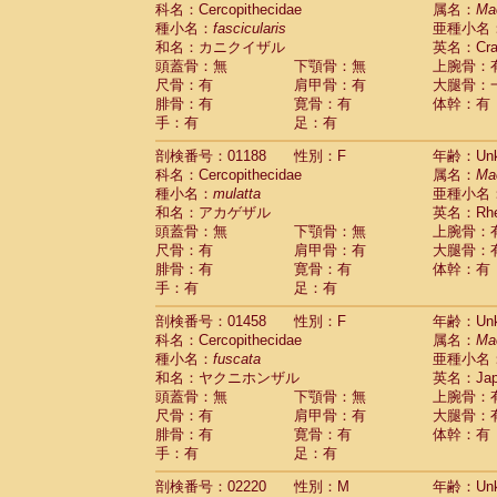
科名：Cercopithecidae
Cebidae
Saguinus midas
属名：
Ma
(0)
種小名：
fascicularis
亜種小名
Cebidae
Saguinus mystax
(0)
和名：カニクイザル
英名：Crab
Cebidae
Saguinus nigricollis
(1)
頭蓋骨：無
下顎骨：無
上腕骨：
Cebidae
Saguinus oedipus
(1)
尺骨：有
肩甲骨：有
大腿骨：
Cebidae
Saguinus weddelli
(0)
腓骨：有
寛骨：有
体幹：有
Cebidae
Saguinus
spp.
(0)
手：有
足：有
Cebidae
Aotus trivirgatus
(0)
Cebidae
Cebus albifrons
(0)
剖検番号：01188
性別：F
年齢：Unk
Cebidae
Cebus apella
科名：Cercopithecidae
(0)
属名：
Ma
Cebidae
Cebus capucinus
種小名：
mulatta
亜種小名
(0)
Cebidae
Cebus nigrivittatus
和名：アカゲザル
英名：Rhes
(0)
Cebidae
Cebus
spp.
頭蓋骨：無
下顎骨：無
上腕骨：
(0)
Cebidae
Saimiri boliviensis
尺骨：有
肩甲骨：有
大腿骨：
(0)
腓骨：有
Cebidae
Saimiri sciureus
寛骨：有
体幹：有
(0)
手：有
足：有
Atelidae
Alouatta caraya
(0)
Atelidae
Alouatta fusca
(0)
剖検番号：01458
性別：F
年齢：Unk
Atelidae
Alouatta seniculus
(0)
科名：Cercopithecidae
属名：
Ma
Atelidae
Alouatta
spp.
(0)
種小名：
fuscata
亜種小名
Atelidae
Ateles belzebuth
(0)
和名：ヤクニホンザル
英名：Japa
Atelidae
Ateles geoffroyi
(0)
頭蓋骨：無
下顎骨：無
上腕骨：
Atelidae
Ateles paniscus
(0)
尺骨：有
肩甲骨：有
大腿骨：
Atelidae
Ateles
spp.
腓骨：有
寛骨：有
(0)
体幹：有
Atelidae
Lagothrix lagothricha
手：有
足：有
(0)
Atelidae
Lagothrix lagothricha cana
(0)
剖検番号：02220
性別：M
年齢：Unk
Pitheciidae
Cacajao calvus rubicundu