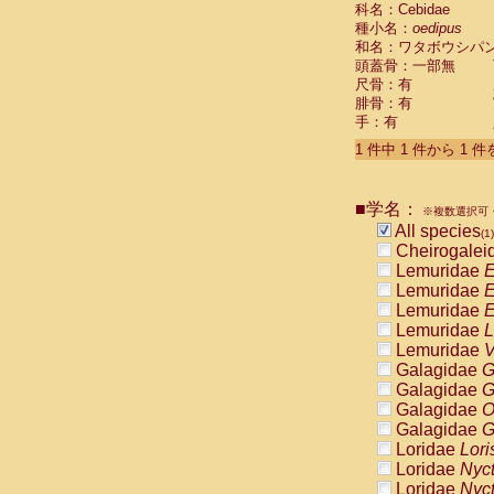
科名：Cebidae
Cebidae
Sa
種小名：
oedipus
Cebidae
Sa
和名：ワタボウシパ
Cebidae
Sag
頭蓋骨：一部無
Cebidae
Sa
尺骨：有
Cebidae
Sag
腓骨：有
Cebidae
Sa
手：有
Cebidae
Aot
Cebidae
Ceb
1 件中 1 件から 1 
Cebidae
Ceb
Cebidae
Ce
■学名：
Cebidae
Ceb
※複数選択可・
Cebidae
Ce
All species
(1)
Cebidae
Sai
Cheirogalei
Cebidae
Sai
Lemuridae
E
Atelidae
Alo
Lemuridae
E
Atelidae
Alo
Lemuridae
E
Atelidae
Alo
Lemuridae
L
Atelidae
Alo
Lemuridae
V
Atelidae
Ate
Galagidae
G
Atelidae
Ate
Galagidae
G
Atelidae
Ate
Galagidae
O
Atelidae
Ate
Galagidae
G
Atelidae
Lag
Loridae
Lori
Atelidae
Lag
Loridae
Nyc
Pitheciidae
Loridae
Nyc