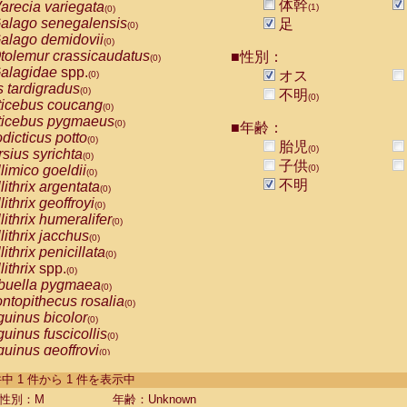
体幹
arecia variegata
(1)
(0)
alago senegalensis
足
(0)
alago demidovii
(0)
tolemur crassicaudatus
■性別：
(0)
alagidae
spp.
オス
(0)
s tardigradus
(0)
不明
(0)
ticebus coucang
(0)
ticebus pygmaeus
(0)
■年齢：
dicticus potto
(0)
胎児
(0)
rsius syrichta
(0)
子供
limico goeldii
(0)
(0)
不明
lithrix argentata
(0)
lithrix geoffroyi
(0)
lithrix humeralifer
(0)
lithrix jacchus
(0)
lithrix penicillata
(0)
lithrix
spp.
(0)
buella pygmaea
(0)
ntopithecus rosalia
(0)
uinus bicolor
(0)
uinus fuscicollis
(0)
uinus geoffroyi
(0)
uinus imperator
(0)
-1 件中 1 件から 1 件を表示中
uinus labiatus
(0)
guinus leucopus
性別：M
年齢：Unknown
(0)