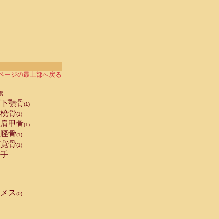
ページの最上部へ戻る
索
下顎骨
(1)
橈骨
(1)
肩甲骨
(1)
脛骨
(1)
寛骨
(1)
手
メス
(0)