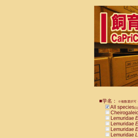
■学名：
※複数選択可・
All species
(1)
Cheirogalei
Lemuridae
E
Lemuridae
E
Lemuridae
E
Lemuridae
L