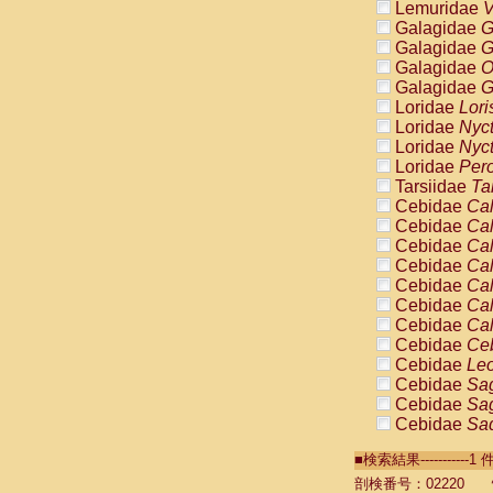
Lemuridae
V
Galagidae
G
Galagidae
G
Galagidae
O
Galagidae
G
Loridae
Lori
Loridae
Nyc
Loridae
Nyc
Loridae
Pero
Tarsiidae
Ta
Cebidae
Cal
Cebidae
Cal
Cebidae
Cal
Cebidae
Cal
Cebidae
Cal
Cebidae
Cal
Cebidae
Cal
Cebidae
Ce
Cebidae
Leo
Cebidae
Sag
Cebidae
Sag
Cebidae
Sag
Cebidae
Sag
■検索結果----------
Cebidae
Sag
Cebidae
Sa
剖検番号：02220