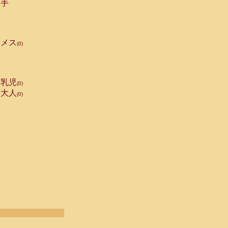
手
メス
(0)
乳児
(0)
大人
(0)