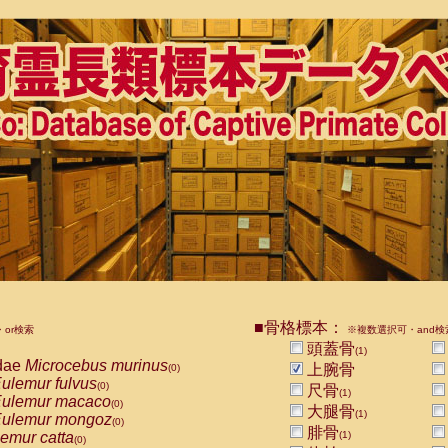
■骨格標本：
or検索
※複数選択可・and検
頭蓋骨
(1)
dae
Microcebus murinus
上腕骨
(0)
ulemur fulvus
(0)
尺骨
(1)
ulemur macaco
(0)
大腿骨
(1)
ulemur mongoz
(0)
腓骨
emur catta
(1)
(0)