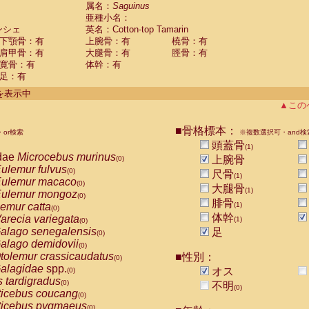
guinus midas
属名：
Saguinus
(0)
亜種小名：
guinus mystax
(0)
ンシェ
英名：Cotton-top Tamarin
uinus nigricollis
(0)
下顎骨：有
上腕骨：有
橈骨：有
guinus oedipus
(1)
肩甲骨：有
大腿骨：有
脛骨：有
uinus weddelli
(0)
寛骨：有
体幹：有
guinus
spp.
(0)
足：有
us trivirgatus
(0)
us albifrons
件を表示中
(0)
us apella
▲この
(0)
bus capucinus
(0)
us nigrivittatus
■骨格標本：
or検索
(0)
※複数選択可・and検
bus
spp.
頭蓋骨
(0)
(1)
miri boliviensis
dae
Microcebus murinus
(0)
上腕骨
(0)
miri sciureus
ulemur fulvus
(0)
(0)
尺骨
(1)
uatta caraya
ulemur macaco
(0)
(0)
大腿骨
(1)
uatta fusca
ulemur mongoz
(0)
(0)
腓骨
uatta seniculus
emur catta
(1)
(0)
(0)
uatta
spp.
体幹
arecia variegata
(0)
(1)
(0)
les belzebuth
alago senegalensis
足
(0)
(0)
les geoffroyi
alago demidovii
(0)
(0)
les paniscus
tolemur crassicaudatus
■性別：
(0)
(0)
les
spp.
alagidae
spp.
(0)
オス
(0)
othrix lagothricha
s tardigradus
(0)
(0)
不明
(0)
othrix lagothricha cana
ticebus coucang
(0)
(0)
Cacajao calvus rubicundus
ticebus pygmaeus
(0)
(0)