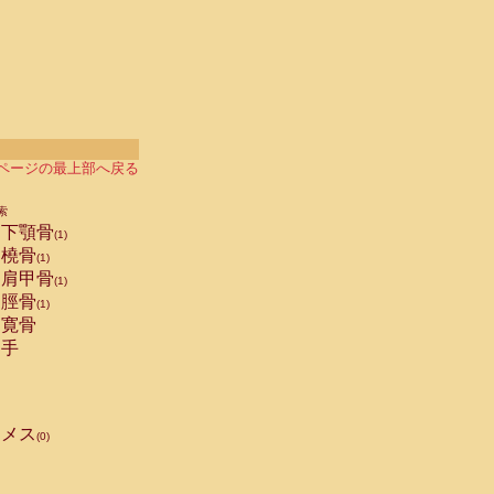
ページの最上部へ戻る
索
下顎骨
(1)
橈骨
(1)
肩甲骨
(1)
脛骨
(1)
寛骨
手
メス
(0)