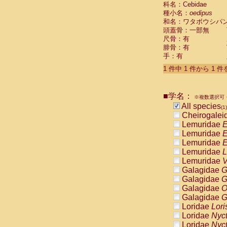
科名：Cebidae
Cebidae
Sa
種小名：
oedipus
Cebidae
Sa
和名：ワタボウシパ
Cebidae
Sag
頭蓋骨：一部無
Cebidae
Sa
尺骨：有
Cebidae
Sag
腓骨：有
Cebidae
Sa
手：有
Cebidae
Aot
Cebidae
Ceb
1 件中 1 件から 1 
Cebidae
Ceb
Cebidae
Ce
■学名：
Cebidae
Ceb
※複数選択可・
Cebidae
Ce
All species
(1)
Cebidae
Sai
Cheirogalei
Cebidae
Sai
Lemuridae
E
Atelidae
Alo
Lemuridae
E
Atelidae
Alo
Lemuridae
E
Atelidae
Alo
Lemuridae
L
Atelidae
Alo
Lemuridae
V
Atelidae
Ate
Galagidae
G
Atelidae
Ate
Galagidae
G
Atelidae
Ate
Galagidae
O
Atelidae
Ate
Galagidae
G
Atelidae
Lag
Loridae
Lori
Atelidae
Lag
Loridae
Nyc
Pitheciidae
Loridae
Nyc