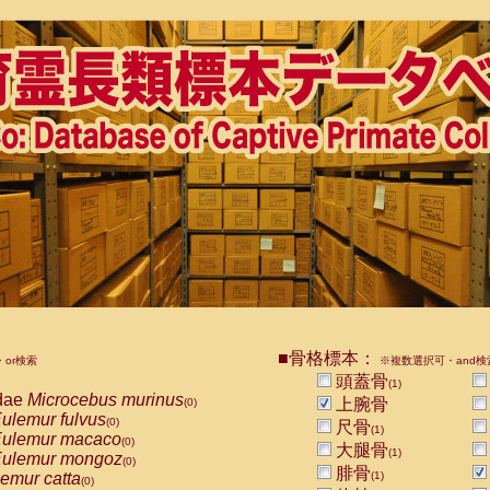
■骨格標本：
or検索
※複数選択可・and検
頭蓋骨
(1)
dae
Microcebus murinus
上腕骨
(0)
ulemur fulvus
(0)
尺骨
(1)
ulemur macaco
(0)
大腿骨
(1)
ulemur mongoz
(0)
腓骨
emur catta
(1)
(0)