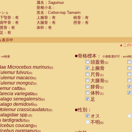
guinus midas
属名：
Saguinus
(0)
亜種小名：
guinus mystax
(0)
ンシェ
英名：Cotton-top Tamarin
uinus nigricollis
(0)
下顎骨：有
上腕骨：有
橈骨：有
guinus oedipus
(1)
肩甲骨：有
大腿骨：有
脛骨：有
uinus weddelli
(0)
寛骨：有
体幹：有
guinus
spp.
(0)
足：有
us trivirgatus
(0)
us albifrons
件を表示中
(0)
us apella
▲この
(0)
bus capucinus
(0)
us nigrivittatus
■骨格標本：
or検索
(0)
※複数選択可・and検
bus
spp.
頭蓋骨
(0)
(1)
miri boliviensis
dae
Microcebus murinus
(0)
上腕骨
(0)
miri sciureus
ulemur fulvus
(0)
(0)
尺骨
(1)
uatta caraya
ulemur macaco
(0)
(0)
大腿骨
(1)
uatta fusca
ulemur mongoz
(0)
(0)
腓骨
uatta seniculus
emur catta
(1)
(0)
(0)
uatta
spp.
体幹
arecia variegata
(0)
(1)
(0)
les belzebuth
alago senegalensis
足
(0)
(0)
les geoffroyi
alago demidovii
(0)
(0)
les paniscus
tolemur crassicaudatus
■性別：
(0)
(0)
les
spp.
alagidae
spp.
(0)
オス
(0)
othrix lagothricha
s tardigradus
(0)
(0)
不明
(0)
othrix lagothricha cana
ticebus coucang
(0)
(0)
Cacajao calvus rubicundus
ticebus pygmaeus
(0)
(0)