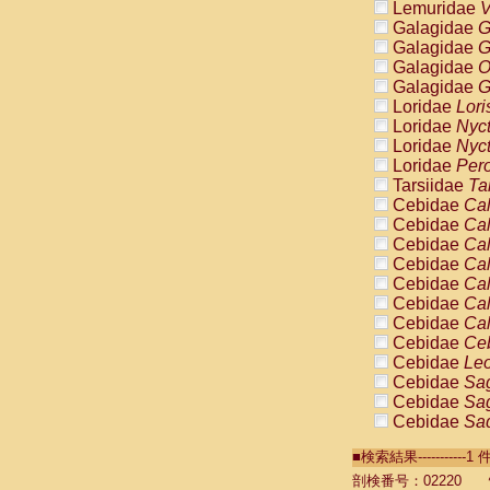
Lemuridae
V
Galagidae
G
Galagidae
G
Galagidae
O
Galagidae
G
Loridae
Lori
Loridae
Nyc
Loridae
Nyc
Loridae
Pero
Tarsiidae
Ta
Cebidae
Cal
Cebidae
Cal
Cebidae
Cal
Cebidae
Cal
Cebidae
Cal
Cebidae
Cal
Cebidae
Cal
Cebidae
Ce
Cebidae
Leo
Cebidae
Sag
Cebidae
Sag
Cebidae
Sag
Cebidae
Sag
■検索結果----------
Cebidae
Sag
Cebidae
Sa
剖検番号：02220