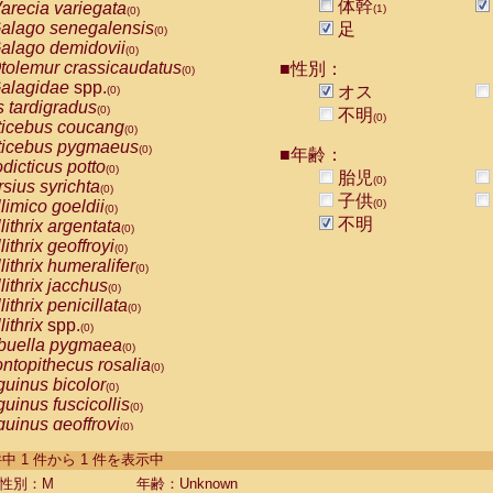
体幹
arecia variegata
(1)
(0)
alago senegalensis
足
(0)
alago demidovii
(0)
tolemur crassicaudatus
■性別：
(0)
alagidae
spp.
オス
(0)
s tardigradus
(0)
不明
(0)
ticebus coucang
(0)
ticebus pygmaeus
(0)
■年齢：
dicticus potto
(0)
胎児
(0)
rsius syrichta
(0)
子供
limico goeldii
(0)
(0)
不明
lithrix argentata
(0)
lithrix geoffroyi
(0)
lithrix humeralifer
(0)
lithrix jacchus
(0)
lithrix penicillata
(0)
lithrix
spp.
(0)
buella pygmaea
(0)
ntopithecus rosalia
(0)
uinus bicolor
(0)
uinus fuscicollis
(0)
uinus geoffroyi
(0)
uinus imperator
(0)
-1 件中 1 件から 1 件を表示中
uinus labiatus
(0)
guinus leucopus
性別：M
年齢：Unknown
(0)