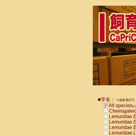
■学名：
※複数選択可・
All species
(1)
Cheirogalei
Lemuridae
E
Lemuridae
E
Lemuridae
E
Lemuridae
L