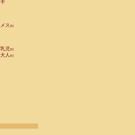
手
メス
(0)
乳児
(0)
大人
(0)