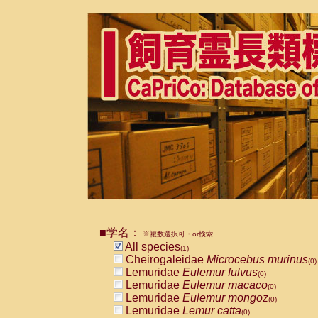
■学名：
※複数選択可・or検索
All species
(1)
Cheirogaleidae
Microcebus murinus
(0)
Lemuridae
Eulemur fulvus
(0)
Lemuridae
Eulemur macaco
(0)
Lemuridae
Eulemur mongoz
(0)
Lemuridae
Lemur catta
(0)