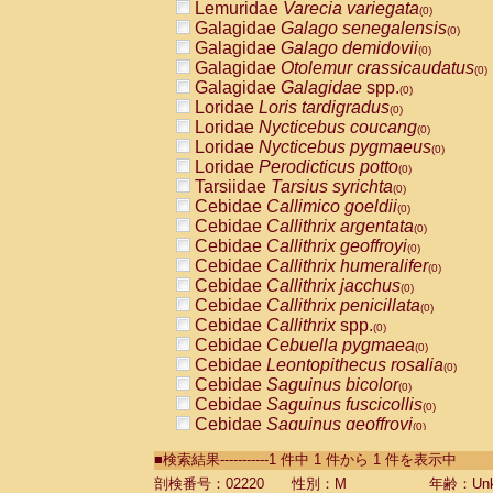
Lemuridae
Varecia variegata
(0)
Galagidae
Galago senegalensis
(0)
Galagidae
Galago demidovii
(0)
Galagidae
Otolemur crassicaudatus
(0)
Galagidae
Galagidae
spp.
(0)
Loridae
Loris tardigradus
(0)
Loridae
Nycticebus coucang
(0)
Loridae
Nycticebus pygmaeus
(0)
Loridae
Perodicticus potto
(0)
Tarsiidae
Tarsius syrichta
(0)
Cebidae
Callimico goeldii
(0)
Cebidae
Callithrix argentata
(0)
Cebidae
Callithrix geoffroyi
(0)
Cebidae
Callithrix humeralifer
(0)
Cebidae
Callithrix jacchus
(0)
Cebidae
Callithrix penicillata
(0)
Cebidae
Callithrix
spp.
(0)
Cebidae
Cebuella pygmaea
(0)
Cebidae
Leontopithecus rosalia
(0)
Cebidae
Saguinus bicolor
(0)
Cebidae
Saguinus fuscicollis
(0)
Cebidae
Saguinus geoffroyi
(0)
Cebidae
Saguinus imperator
(0)
■検索結果-----------1 件中 1 件から 1 件を表示中
Cebidae
Saguinus labiatus
(0)
Cebidae
Saguinus leucopus
剖検番号：02220
性別：M
年齢：Unk
(0)