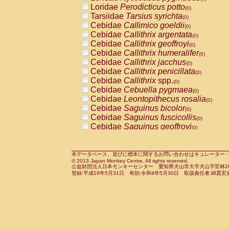
Pitheciidae
Callicebus cupreus
Loridae
Perodicticus potto
(0)
(0)
Pitheciidae
Callicebus donacophilus
Tarsiidae
Tarsius syrichta
(0
(0)
Pitheciidae
Callicebus moloch
Cebidae
Callimico goeldii
(0)
(0)
Pitheciidae
Callicebus torquatus
Cebidae
Callithrix argentata
(0)
(0)
Pitheciidae
Callicebus
spp.
Cebidae
Callithrix geoffroyi
(0)
(0)
Pitheciidae
Chiropotes satanas
Cebidae
Callithrix humeralifer
(0)
(0)
Pitheciidae
Pithecia monachus
Cebidae
Callithrix jacchus
(0)
(0)
Pitheciidae
Pithecia pithecia
Cebidae
Callithrix penicillata
(0)
(0)
Cercopithecidae
Cercocebus agilis
Cebidae
Callithrix
spp.
(0)
(0)
Cercopithecidae
Cercocebus galeritus
Cebidae
Cebuella pygmaea
(0)
Cercopithecidae
Cercocebus torquatu
Cebidae
Leontopithecus rosalia
(0)
Cercopithecidae
Cercocebus torquatus
Cebidae
Saguinus bicolor
(0)
Cercopithecidae
Cercocebus torquatu
Cebidae
Saguinus fuscicollis
(0)
Cercopithecidae
Cercocebus
hybrid
Cebidae
Saguinus geoffroyi
(0)
(0)
Cercopithecidae
Cercocebus
spp.
Cebidae
Saguinus imperator
(0)
(0)
Cercopithecidae
Lophocebus albigen
Cebidae
Saguinus labiatus
(0)
Cercopithecidae
Papio anubis
Cebidae
Saguinus leucopus
本データベース、並びに標本に関するお問い合わせはキュレーター・新宅勇太までお願い
(0)
(0)
© 2013 Japan Monkey Centre. All rights reserved.
Cercopithecidae
Papio cynocephalus
Cebidae
Saguinus midas
(
(0)
公益財団法人日本モンキーセンター 愛知県犬山市大字犬山字官林26番
Cercopithecidae
Papio hamadryas
Cebidae
Saguinus mystax
(0)
登録:平成19年5月31日 有効:令和4年5月30日 取扱責任者:綿貫宏
(0)
Cercopithecidae
Papio papio
Cebidae
Saguinus nigricollis
(0)
(0)
Cercopithecidae
Papio
spp.
Cebidae
Saguinus oedipus
(0)
(1)
Cercopithecidae
Mandrillus leucopha
Cebidae
Saguinus weddelli
(0)
Cercopithecidae
Mandrillus sphinx
Cebidae
Saguinus
spp.
(0)
(0)
Cercopithecidae
Theropithecus gelad
Cebidae
Aotus trivirgatus
(0)
Cercopithecidae
Macaca arctoides
Cebidae
Cebus albifrons
(0)
(0)