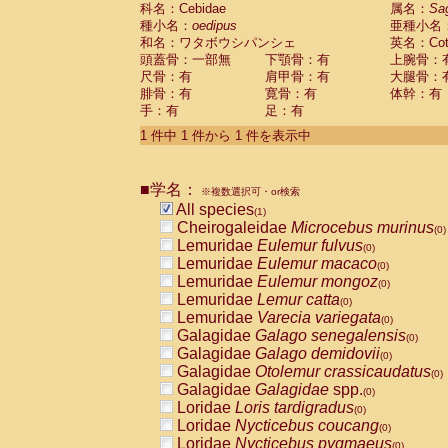
科名：Cebidae
Cebidae
Saguinus midas
属名：
Sa
(0)
種小名：
oedipus
亜種小名
Cebidae
Saguinus mystax
(0)
和名：ワタボウシパンシェ
英名：Cotto
Cebidae
Saguinus nigricollis
(0)
頭蓋骨：一部無
下顎骨：有
上腕骨：
Cebidae
Saguinus oedipus
(1)
尺骨：有
肩甲骨：有
大腿骨：
Cebidae
Saguinus weddelli
(0)
腓骨：有
寛骨：有
体幹：有
Cebidae
Saguinus
spp.
(0)
手：有
足：有
Cebidae
Aotus trivirgatus
(0)
Cebidae
Cebus albifrons
1 件中 1 件から 1 件を表示中
(0)
Cebidae
Cebus apella
(0)
Cebidae
Cebus capucinus
(0)
■学名：
Cebidae
Cebus nigrivittatus
※複数選択可・or検索
(0)
Cebidae
Cebus
spp.
All species
(0)
(1)
Cebidae
Saimiri boliviensis
Cheirogaleidae
Microcebus murinus
(0)
(0)
Cebidae
Saimiri sciureus
Lemuridae
Eulemur fulvus
(0)
(0)
Atelidae
Alouatta caraya
Lemuridae
Eulemur macaco
(0)
(0)
Atelidae
Alouatta fusca
Lemuridae
Eulemur mongoz
(0)
(0)
Atelidae
Alouatta seniculus
Lemuridae
Lemur catta
(0)
(0)
Atelidae
Alouatta
spp.
Lemuridae
Varecia variegata
(0)
(0)
Atelidae
Ateles belzebuth
Galagidae
Galago senegalensis
(0)
(0)
Atelidae
Ateles geoffroyi
Galagidae
Galago demidovii
(0)
(0)
Atelidae
Ateles paniscus
Galagidae
Otolemur crassicaudatus
(0)
(0)
Atelidae
Ateles
spp.
Galagidae
Galagidae
spp.
(0)
(0)
Atelidae
Lagothrix lagothricha
Loridae
Loris tardigradus
(0)
(0)
Atelidae
Lagothrix lagothricha cana
Loridae
Nycticebus coucang
(0)
(0)
Pitheciidae
Cacajao calvus rubicundu
Loridae
Nycticebus pygmaeus
(0)