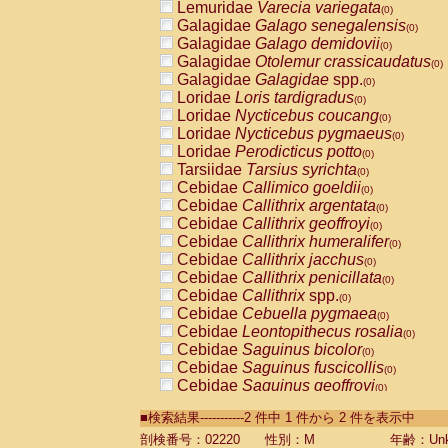
Lemuridae
Varecia variegata
(0)
Galagidae
Galago senegalensis
(0)
Galagidae
Galago demidovii
(0)
Galagidae
Otolemur crassicaudatus
(0)
Galagidae
Galagidae
spp.
(0)
Loridae
Loris tardigradus
(0)
Loridae
Nycticebus coucang
(0)
Loridae
Nycticebus pygmaeus
(0)
Loridae
Perodicticus potto
(0)
Tarsiidae
Tarsius syrichta
(0)
Cebidae
Callimico goeldii
(0)
Cebidae
Callithrix argentata
(0)
Cebidae
Callithrix geoffroyi
(0)
Cebidae
Callithrix humeralifer
(0)
Cebidae
Callithrix jacchus
(0)
Cebidae
Callithrix penicillata
(0)
Cebidae
Callithrix
spp.
(0)
Cebidae
Cebuella pygmaea
(0)
Cebidae
Leontopithecus rosalia
(0)
Cebidae
Saguinus bicolor
(0)
Cebidae
Saguinus fuscicollis
(0)
Cebidae
Saguinus geoffroyi
(0)
Cebidae
Saguinus imperator
(0)
■検索結果-----------2 件中 1 件から 2 件を表示中
Cebidae
Saguinus labiatus
(0)
Cebidae
Saguinus leucopus
剖検番号：02220
性別：M
年齢：Unk
(0)