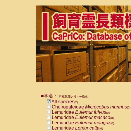
■学名：
※複数選択可・or検索
All species
(2)
Cheirogaleidae
Microcebus murinus
(0)
Lemuridae
Eulemur fulvus
(0)
Lemuridae
Eulemur macaco
(0)
Lemuridae
Eulemur mongoz
(0)
Lemuridae
Lemur catta
(0)