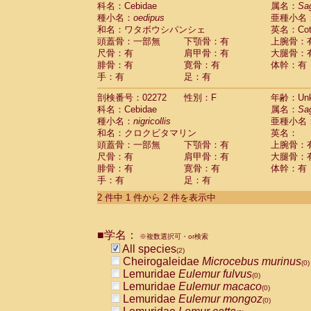
科名：Cebidae
Cebidae
Saguinus midas
属名：
Sa
(0)
種小名：
oedipus
亜種小名
Cebidae
Saguinus mystax
(0)
和名：ワタボウシパンシェ
英名：Cotto
Cebidae
Saguinus nigricollis
(1)
頭蓋骨：一部無
下顎骨：有
上腕骨：
Cebidae
Saguinus oedipus
(1)
尺骨：有
肩甲骨：有
大腿骨：
Cebidae
Saguinus weddelli
(0)
腓骨：有
寛骨：有
体幹：有
Cebidae
Saguinus
spp.
(0)
手：有
足：有
Cebidae
Aotus trivirgatus
(0)
Cebidae
Cebus albifrons
(0)
剖検番号：02272
性別：F
年齢：Unk
Cebidae
Cebus apella
科名：Cebidae
(0)
属名：
Sa
Cebidae
Cebus capucinus
種小名：
nigricollis
亜種小名
(0)
Cebidae
Cebus nigrivittatus
和名：クロクビタマリン
英名：
(0)
Cebidae
Cebus
spp.
頭蓋骨：一部無
下顎骨：有
上腕骨：
(0)
Cebidae
Saimiri boliviensis
尺骨：有
肩甲骨：有
大腿骨：
(0)
腓骨：有
Cebidae
Saimiri sciureus
寛骨：有
体幹：有
(0)
手：有
足：有
Atelidae
Alouatta caraya
(0)
Atelidae
Alouatta fusca
(0)
2 件中 1 件から 2 件を表示中
Atelidae
Alouatta seniculus
(0)
Atelidae
Alouatta
spp.
(0)
Atelidae
Ateles belzebuth
■学名：
(0)
※複数選択可・or検索
Atelidae
Ateles geoffroyi
(0)
All species
(2)
Atelidae
Ateles paniscus
(0)
Cheirogaleidae
Microcebus murinus
(0)
Atelidae
Ateles
spp.
(0)
Lemuridae
Eulemur fulvus
(0)
Atelidae
Lagothrix lagothricha
(0)
Lemuridae
Eulemur macaco
(0)
Atelidae
Lagothrix lagothricha cana
(0)
Lemuridae
Eulemur mongoz
(0)
Pitheciidae
Cacajao calvus rubicundu