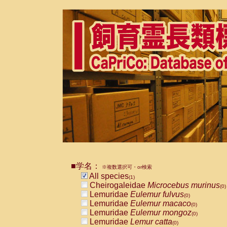
■学名：
※複数選択可・or検索
All species
(1)
Cheirogaleidae
Microcebus murinus
(0)
Lemuridae
Eulemur fulvus
(0)
Lemuridae
Eulemur macaco
(0)
Lemuridae
Eulemur mongoz
(0)
Lemuridae
Lemur catta
(0)