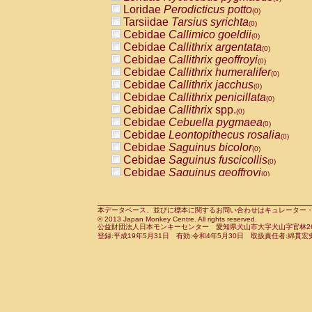
Pitheciidae
Callicebus cupreus
Loridae
Perodicticus potto
(0)
(0)
Pitheciidae
Callicebus donacophilus
Tarsiidae
Tarsius syrichta
(0
(0)
Pitheciidae
Callicebus moloch
Cebidae
Callimico goeldii
(0)
(0)
Pitheciidae
Callicebus torquatus
Cebidae
Callithrix argentata
(0)
(0)
Pitheciidae
Callicebus
spp.
Cebidae
Callithrix geoffroyi
(0)
(0)
Pitheciidae
Chiropotes satanas
Cebidae
Callithrix humeralifer
(0)
(0)
Pitheciidae
Pithecia monachus
Cebidae
Callithrix jacchus
(0)
(0)
Pitheciidae
Pithecia pithecia
Cebidae
Callithrix penicillata
(0)
(0)
Cercopithecidae
Cercocebus agilis
Cebidae
Callithrix
spp.
(0)
(0)
Cercopithecidae
Cercocebus galeritus
Cebidae
Cebuella pygmaea
(0)
Cercopithecidae
Cercocebus torquatu
Cebidae
Leontopithecus rosalia
(0)
Cercopithecidae
Cercocebus torquatus
Cebidae
Saguinus bicolor
(0)
Cercopithecidae
Cercocebus torquatu
Cebidae
Saguinus fuscicollis
(0)
Cercopithecidae
Cercocebus
hybrid
Cebidae
Saguinus geoffroyi
(0)
(0)
Cercopithecidae
Cercocebus
spp.
Cebidae
Saguinus imperator
(0)
(0)
Cercopithecidae
Lophocebus albigen
Cebidae
Saguinus labiatus
(0)
Cercopithecidae
Papio anubis
Cebidae
Saguinus leucopus
本データベース、並びに標本に関するお問い合わせはキュレーター・新宅勇太までお願い
(0)
(0)
© 2013 Japan Monkey Centre. All rights reserved.
Cercopithecidae
Papio cynocephalus
Cebidae
Saguinus midas
(
(0)
公益財団法人日本モンキーセンター 愛知県犬山市大字犬山字官林26番
Cercopithecidae
Papio hamadryas
Cebidae
Saguinus mystax
(0)
登録:平成19年5月31日 有効:令和4年5月30日 取扱責任者:綿貫宏
(0)
Cercopithecidae
Papio papio
Cebidae
Saguinus nigricollis
(0)
(0)
Cercopithecidae
Papio
spp.
Cebidae
Saguinus oedipus
(0)
(1)
Cercopithecidae
Mandrillus leucopha
Cebidae
Saguinus weddelli
(0)
Cercopithecidae
Mandrillus sphinx
Cebidae
Saguinus
spp.
(0)
(0)
Cercopithecidae
Theropithecus gelad
Cebidae
Aotus trivirgatus
(0)
Cercopithecidae
Macaca arctoides
Cebidae
Cebus albifrons
(0)
(0)