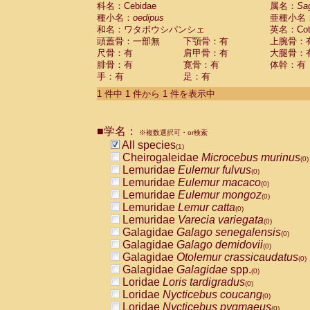
科名：Cebidae
Cebidae
Saguinus midas
属名：
Sa
(0)
種小名：
oedipus
亜種小名
Cebidae
Saguinus mystax
(0)
和名：ワタボウシパンシェ
英名：Cotto
Cebidae
Saguinus nigricollis
(0)
頭蓋骨：一部無
下顎骨：有
上腕骨：
Cebidae
Saguinus oedipus
(1)
尺骨：有
肩甲骨：有
大腿骨：
Cebidae
Saguinus weddelli
(0)
腓骨：有
寛骨：有
体幹：有
Cebidae
Saguinus
spp.
(0)
手：有
足：有
Cebidae
Aotus trivirgatus
(0)
Cebidae
Cebus albifrons
1 件中 1 件から 1 件を表示中
(0)
Cebidae
Cebus apella
(0)
Cebidae
Cebus capucinus
(0)
■学名：
Cebidae
Cebus nigrivittatus
※複数選択可・or検索
(0)
Cebidae
Cebus
spp.
All species
(0)
(1)
Cebidae
Saimiri boliviensis
Cheirogaleidae
Microcebus murinus
(0)
(0)
Cebidae
Saimiri sciureus
Lemuridae
Eulemur fulvus
(0)
(0)
Atelidae
Alouatta caraya
Lemuridae
Eulemur macaco
(0)
(0)
Atelidae
Alouatta fusca
Lemuridae
Eulemur mongoz
(0)
(0)
Atelidae
Alouatta seniculus
Lemuridae
Lemur catta
(0)
(0)
Atelidae
Alouatta
spp.
Lemuridae
Varecia variegata
(0)
(0)
Atelidae
Ateles belzebuth
Galagidae
Galago senegalensis
(0)
(0)
Atelidae
Ateles geoffroyi
Galagidae
Galago demidovii
(0)
(0)
Atelidae
Ateles paniscus
Galagidae
Otolemur crassicaudatus
(0)
(0)
Atelidae
Ateles
spp.
Galagidae
Galagidae
spp.
(0)
(0)
Atelidae
Lagothrix lagothricha
Loridae
Loris tardigradus
(0)
(0)
Atelidae
Lagothrix lagothricha cana
Loridae
Nycticebus coucang
(0)
(0)
Pitheciidae
Cacajao calvus rubicundu
Loridae
Nycticebus pygmaeus
(0)