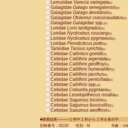
Lemuridae
Varecia variegata
(0)
Galagidae
Galago senegalensis
(0)
Galagidae
Galago demidovii
(0)
Galagidae
Otolemur crassicaudatus
(0)
Galagidae
Galagidae
spp.
(0)
Loridae
Loris tardigradus
(0)
Loridae
Nycticebus coucang
(0)
Loridae
Nycticebus pygmaeus
(0)
Loridae
Perodicticus potto
(0)
Tarsiidae
Tarsius syrichta
(0)
Cebidae
Callimico goeldii
(0)
Cebidae
Callithrix argentata
(0)
Cebidae
Callithrix geoffroyi
(0)
Cebidae
Callithrix humeralifer
(0)
Cebidae
Callithrix jacchus
(0)
Cebidae
Callithrix penicillata
(0)
Cebidae
Callithrix
spp.
(0)
Cebidae
Cebuella pygmaea
(0)
Cebidae
Leontopithecus rosalia
(0)
Cebidae
Saguinus bicolor
(0)
Cebidae
Saguinus fuscicollis
(0)
Cebidae
Saguinus geoffroyi
(0)
Cebidae
Saguinus imperator
(0)
■検索結果-----------1 件中 1 件から 1 件を表示中
Cebidae
Saguinus labiatus
(0)
Cebidae
Saguinus leucopus
剖検番号：02220
性別：M
年齢：Unk
(0)