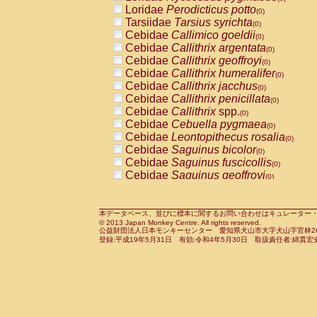
Pitheciidae
Callicebus cupreus
Loridae
Perodicticus potto
(0)
(0)
Pitheciidae
Callicebus donacophilus
Tarsiidae
Tarsius syrichta
(0
(0)
Pitheciidae
Callicebus moloch
Cebidae
Callimico goeldii
(0)
(0)
Pitheciidae
Callicebus torquatus
Cebidae
Callithrix argentata
(0)
(0)
Pitheciidae
Callicebus
spp.
Cebidae
Callithrix geoffroyi
(0)
(0)
Pitheciidae
Chiropotes satanas
Cebidae
Callithrix humeralifer
(0)
(0)
Pitheciidae
Pithecia monachus
Cebidae
Callithrix jacchus
(0)
(0)
Pitheciidae
Pithecia pithecia
Cebidae
Callithrix penicillata
(0)
(0)
Cercopithecidae
Cercocebus agilis
Cebidae
Callithrix
spp.
(0)
(0)
Cercopithecidae
Cercocebus galeritus
Cebidae
Cebuella pygmaea
(0)
Cercopithecidae
Cercocebus torquatu
Cebidae
Leontopithecus rosalia
(0)
Cercopithecidae
Cercocebus torquatus
Cebidae
Saguinus bicolor
(0)
Cercopithecidae
Cercocebus torquatu
Cebidae
Saguinus fuscicollis
(0)
Cercopithecidae
Cercocebus
hybrid
Cebidae
Saguinus geoffroyi
(0)
(0)
Cercopithecidae
Cercocebus
spp.
Cebidae
Saguinus imperator
(0)
(0)
Cercopithecidae
Lophocebus albigen
Cebidae
Saguinus labiatus
(0)
Cercopithecidae
Papio anubis
Cebidae
Saguinus leucopus
本データベース、並びに標本に関するお問い合わせはキュレーター・新宅勇太までお願い
(0)
(0)
© 2013 Japan Monkey Centre. All rights reserved.
Cercopithecidae
Papio cynocephalus
Cebidae
Saguinus midas
(
(0)
公益財団法人日本モンキーセンター 愛知県犬山市大字犬山字官林26番
Cercopithecidae
Papio hamadryas
Cebidae
Saguinus mystax
(0)
登録:平成19年5月31日 有効:令和4年5月30日 取扱責任者:綿貫宏
(0)
Cercopithecidae
Papio papio
Cebidae
Saguinus nigricollis
(0)
(0)
Cercopithecidae
Papio
spp.
Cebidae
Saguinus oedipus
(0)
(1)
Cercopithecidae
Mandrillus leucopha
Cebidae
Saguinus weddelli
(0)
Cercopithecidae
Mandrillus sphinx
Cebidae
Saguinus
spp.
(0)
(0)
Cercopithecidae
Theropithecus gelad
Cebidae
Aotus trivirgatus
(0)
Cercopithecidae
Macaca arctoides
Cebidae
Cebus albifrons
(0)
(0)