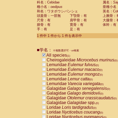
科名：Cebidae
Cebidae
Saguinus midas
属名：
Sa
(0)
種小名：
oedipus
亜種小名
Cebidae
Saguinus mystax
(0)
和名：ワタボウシパンシェ
英名：Cotto
Cebidae
Saguinus nigricollis
(0)
頭蓋骨：一部無
下顎骨：有
上腕骨：
Cebidae
Saguinus oedipus
(1)
尺骨：有
肩甲骨：有
大腿骨：
Cebidae
Saguinus weddelli
(0)
腓骨：有
寛骨：有
体幹：有
Cebidae
Saguinus
spp.
(0)
手：有
足：有
Cebidae
Aotus trivirgatus
(0)
Cebidae
Cebus albifrons
1 件中 1 件から 1 件を表示中
(0)
Cebidae
Cebus apella
(0)
Cebidae
Cebus capucinus
(0)
■学名：
Cebidae
Cebus nigrivittatus
※複数選択可・or検索
(0)
Cebidae
Cebus
spp.
All species
(0)
(1)
Cebidae
Saimiri boliviensis
Cheirogaleidae
Microcebus murinus
(0)
(0)
Cebidae
Saimiri sciureus
Lemuridae
Eulemur fulvus
(0)
(0)
Atelidae
Alouatta caraya
Lemuridae
Eulemur macaco
(0)
(0)
Atelidae
Alouatta fusca
Lemuridae
Eulemur mongoz
(0)
(0)
Atelidae
Alouatta seniculus
Lemuridae
Lemur catta
(0)
(0)
Atelidae
Alouatta
spp.
Lemuridae
Varecia variegata
(0)
(0)
Atelidae
Ateles belzebuth
Galagidae
Galago senegalensis
(0)
(0)
Atelidae
Ateles geoffroyi
Galagidae
Galago demidovii
(0)
(0)
Atelidae
Ateles paniscus
Galagidae
Otolemur crassicaudatus
(0)
(0)
Atelidae
Ateles
spp.
Galagidae
Galagidae
spp.
(0)
(0)
Atelidae
Lagothrix lagothricha
Loridae
Loris tardigradus
(0)
(0)
Atelidae
Lagothrix lagothricha cana
Loridae
Nycticebus coucang
(0)
(0)
Pitheciidae
Cacajao calvus rubicundu
Loridae
Nycticebus pygmaeus
(0)