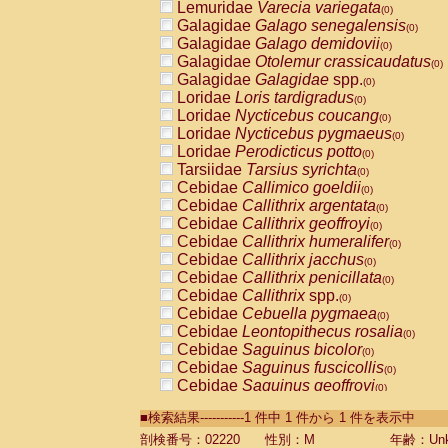
Lemuridae
Varecia variegata
(0)
Galagidae
Galago senegalensis
(0)
Galagidae
Galago demidovii
(0)
Galagidae
Otolemur crassicaudatus
(0)
Galagidae
Galagidae
spp.
(0)
Loridae
Loris tardigradus
(0)
Loridae
Nycticebus coucang
(0)
Loridae
Nycticebus pygmaeus
(0)
Loridae
Perodicticus potto
(0)
Tarsiidae
Tarsius syrichta
(0)
Cebidae
Callimico goeldii
(0)
Cebidae
Callithrix argentata
(0)
Cebidae
Callithrix geoffroyi
(0)
Cebidae
Callithrix humeralifer
(0)
Cebidae
Callithrix jacchus
(0)
Cebidae
Callithrix penicillata
(0)
Cebidae
Callithrix
spp.
(0)
Cebidae
Cebuella pygmaea
(0)
Cebidae
Leontopithecus rosalia
(0)
Cebidae
Saguinus bicolor
(0)
Cebidae
Saguinus fuscicollis
(0)
Cebidae
Saguinus geoffroyi
(0)
Cebidae
Saguinus imperator
(0)
■検索結果-----------1 件中 1 件から 1 件を表示中
Cebidae
Saguinus labiatus
(0)
Cebidae
Saguinus leucopus
剖検番号：02220
性別：M
年齢：Unk
(0)