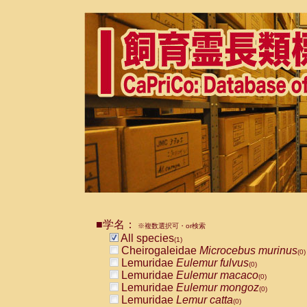
■学名：
※複数選択可・or検索
All species
(1)
Cheirogaleidae
Microcebus murinus
(0)
Lemuridae
Eulemur fulvus
(0)
Lemuridae
Eulemur macaco
(0)
Lemuridae
Eulemur mongoz
(0)
Lemuridae
Lemur catta
(0)